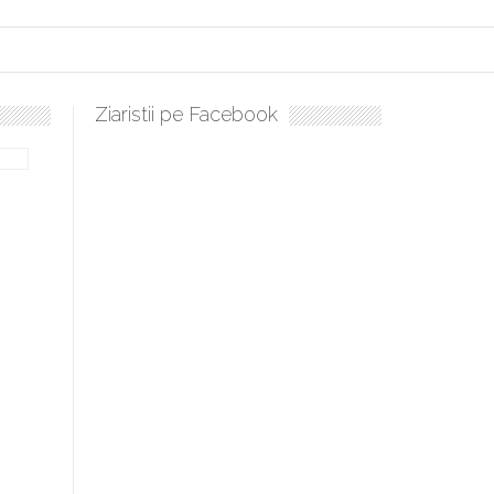
Ziaristii pe Facebook
Sculați, sculați, boieri mari! Sara Nukina are nevoie de ajutorul 