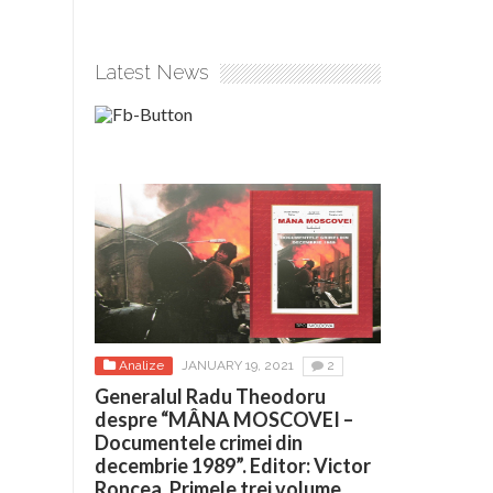
Latest News
Analize
JANUARY 19, 2021
2
Generalul Radu Theodoru
despre “MÂNA MOSCOVEI –
Documentele crimei din
decembrie 1989”. Editor: Victor
Roncea. Primele trei volume