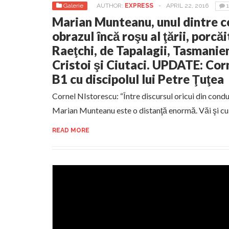
Galerie
AUTHOR:
EXPRESS
-
APRIL 22, 2016
1
Marian Munteanu, unul dintre ce
obrazul încă roşu al ţării, porcă
Raeţchi, de Tapalagii, Tasmanien
Cristoi şi Ciutaci. UPDATE: Cor
B1 cu discipolul lui Petre Ţuţea
Cornel NIstorescu: “Între discursul oricui din condu
Marian Munteanu este o distanţă enormă. Văi şi cul
READ MORE