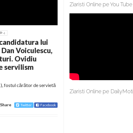
Ziaristi Online pe You Tube
4
candidatura lui
 Dan Voiculescu,
turi. Ovidiu
e servilism
), fostul cărător de servietă
Ziaristi Online pe DailyMot
Share
Twitter
Facebook