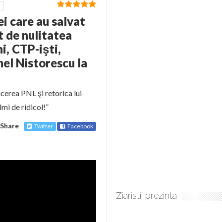
i care au salvat
it de nulitatea
i, CTP-işti,
nel Nistorescu la
cerea PNL şi retorica lui
mi de ridicol!”
Share
Twitter
Facebook
Ziaristii prezinta