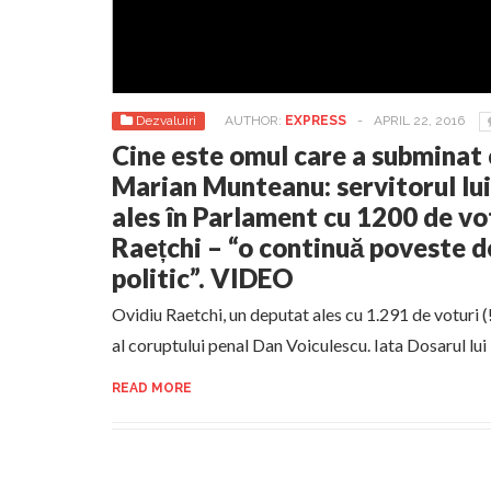
Dezvaluiri
AUTHOR:
EXPRESS
-
APRIL 22, 2016
Cine este omul care a subminat 
Marian Munteanu: servitorul lui
ales în Parlament cu 1200 de vo
Raețchi – “o continuă poveste d
politic”. VIDEO
Ovidiu Raetchi, un deputat ales cu 1.291 de voturi (!
al coruptului penal Dan Voiculescu. Iata Dosarul lui
READ MORE