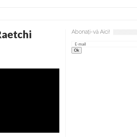
Raetchi
Abonați-vă Aici!
ea spre desăvârșire. Gând de duminică de Elena Solunca Moise