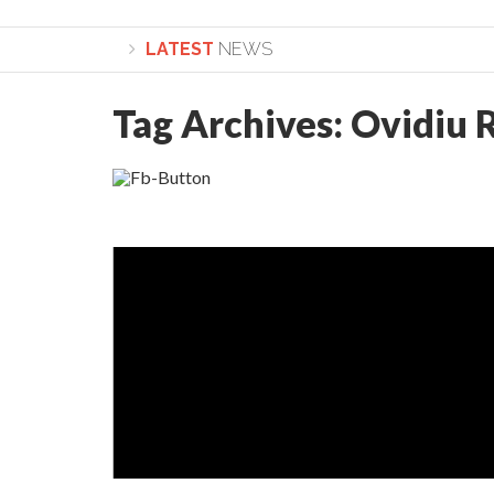
LATEST
NEWS
Tag Archives:
Ovidiu 
Lepădarea de sine și urmarea lui Hristos. Cal