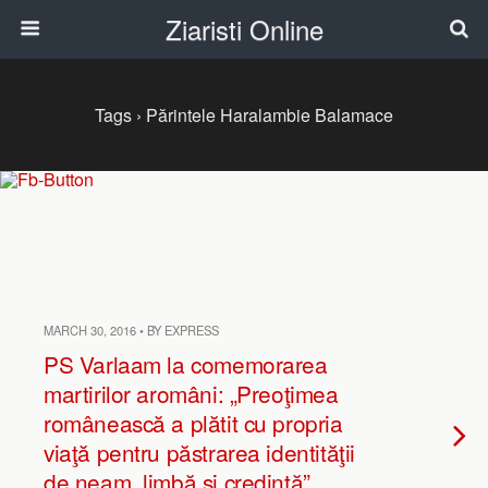
Ziaristi Online
Tags › Părintele Haralambie Balamace
MARCH 30, 2016 • BY EXPRESS
PS Varlaam la comemorarea
martirilor aromâni: „Preoţimea
românească a plătit cu propria
viaţă pentru păstrarea identităţii
de neam, limbă şi credinţă”