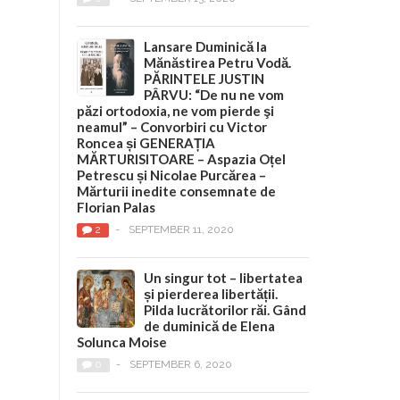
Lansare Duminică la
Mănăstirea Petru Vodă.
PĂRINTELE JUSTIN
PÂRVU: “De nu ne vom
păzi ortodoxia, ne vom pierde şi
neamul” – Convorbiri cu Victor
Roncea și GENERAȚIA
MĂRTURISITOARE – Aspazia Oțel
Petrescu și Nicolae Purcărea –
Mărturii inedite consemnate de
Florian Palas
2
-
SEPTEMBER 11, 2020
Un singur tot – libertatea
și pierderea libertății.
Pilda lucrătorilor răi. Gând
de duminică de Elena
Solunca Moise
0
-
SEPTEMBER 6, 2020