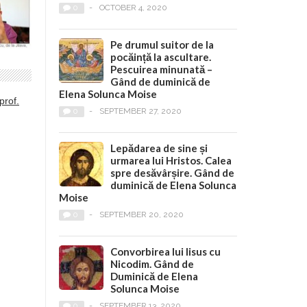
0
-
OCTOBER 4, 2020
Pe drumul suitor de la
pocăință la ascultare.
Pescuirea minunată –
Gând de duminică de
Elena Solunca Moise
prof.
0
-
SEPTEMBER 27, 2020
Lepădarea de sine și
urmarea lui Hristos. Calea
spre desăvârșire. Gând de
duminică de Elena Solunca
Moise
0
-
SEPTEMBER 20, 2020
Convorbirea lui Iisus cu
Nicodim. Gând de
Duminică de Elena
Solunca Moise
0
-
SEPTEMBER 13, 2020