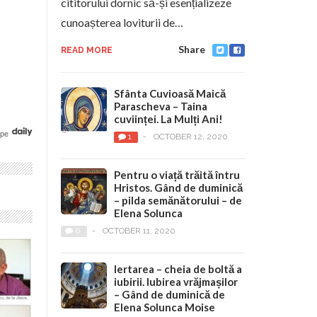
cititorului dornic să-și esențializeze
cunoașterea loviturii de…
Share
READ MORE
Sfânta Cuvioasă Maică
Parascheva – Taina
cuviinței. La Mulți Ani!
pe
1
-
OCTOBER 12, 2020
Pentru o viață trăită întru
Hristos. Gând de duminică
– pilda semănătorului – de
Elena Solunca
0
-
OCTOBER 11, 2020
Iertarea – cheia de boltă a
iubirii. Iubirea vrăjmașilor
– Gând de duminică de
Elena Solunca Moise