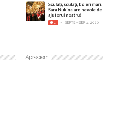
Sculați, sculați, boieri mari!
Sara Nukina are nevoie de
ajutorul nostru!
1
-
SEPTEMBER 4, 2020
Apreciem