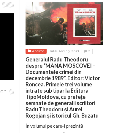
Analize
JANUARY 19, 2021
2
Generalul Radu Theodoru
despre “MÂNA MOSCOVEI –
Documentele crimei din
decembrie 1989”. Editor: Victor
Roncea. Primele trei volume
intrate sub tipar la Editura
ion
TipoMoldova, cu prefețe
semnate de generalii scriitori
Radu Theodoru și Aurel
Rogojan și istoricul Gh. Buzatu
În volumul pe care-l prezintă