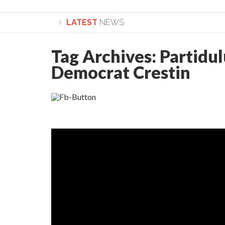
LATEST
NEWS
Tag Archives:
Partidul
Lepădarea de sine și urmarea lui Hristos. C
Democrat Crestin