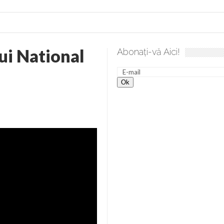
ui National
Abonați-vă Aici!
alea spre desăvârșire. Gând de duminică de Elena Solunca Moise