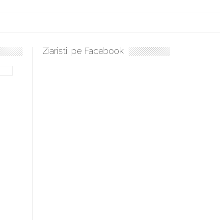
Ziaristii pe Facebook
Sculați, sculați, boieri mari! Sara Nukina are nevoie de ajutoru