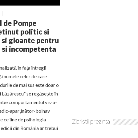
ul de Pompe
tinut politic si
 si gloante pentru
a si incompetenta
lizată în fața întregii
 și numele celor de care
durile de mai sus este doar o
ui Lăzărescu” se regăsește în
chimbe comportamentul vis-a-
medic-aparținător-bolnav
ne ce ține de psihologia
Ziaristii prezinta
Medicii din România ar trebui