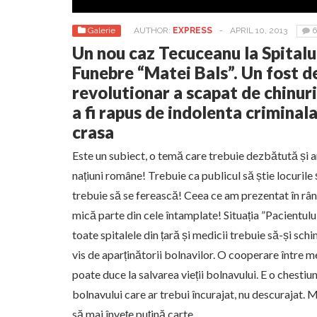
Galerie
AUTHOR:
EXPRESS
-
APRIL 10, 2013
6
Un nou caz Tecuceanu la Spital
Funebre “Matei Bals”. Un fost de
revolutionar a scapat de chinuri
a fi rapus de indolenta criminal
crasa
Este un subiect, o temă care trebuie dezbătută și ana
națiuni române! Trebuie ca publicul să știe locurile
trebuie să se ferească! Ceea ce am prezentat în rân
mică parte din cele întamplate! Situația ”Pacientul
toate spitalele din țară și medicii trebuie să-și s
vis de aparținătorii bolnavilor. O cooperare între 
poate duce la salvarea vieții bolnavului. E o chestiu
bolnavului care ar trebui încurajat, nu descurajat. 
să mai învețe puțină carte.