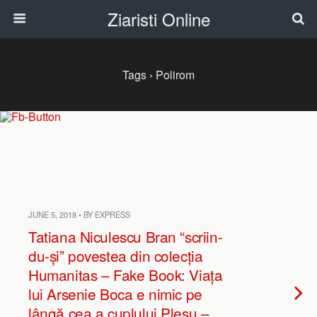
Ziaristi Online
Tags › Polirom
JUNE 5, 2018 • BY EXPRESS
Tatiana Niculescu Bran “scriin-
du-și” povestea din colecția
Humanitas – Fake Book: Viața
lui Arsenie Boca e nimic pe
lângă cea a cuplului Pleșu –