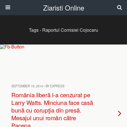
Ziaristi Online
Tags › Raportul Comisiei Cojocaru
SEPTEMBER 19, 2014 • BY EXPRESS
România liberă l-a cenzurat pe
Larry Watts. Minciuna face casă
bună cu corupţia din presă.
Mesajul unui român către
Pacepa