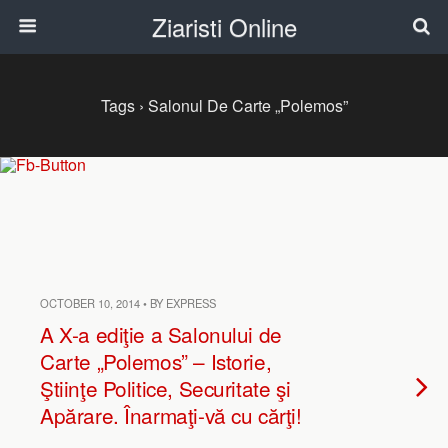
Ziaristi Online
Tags › Salonul De Carte „Polemos”
OCTOBER 10, 2014 • BY EXPRESS
A X-a ediţie a Salonului de
Carte „Polemos” – Istorie,
Ştiinţe Politice, Securitate şi
Apărare. Înarmaţi-vă cu cărţi!