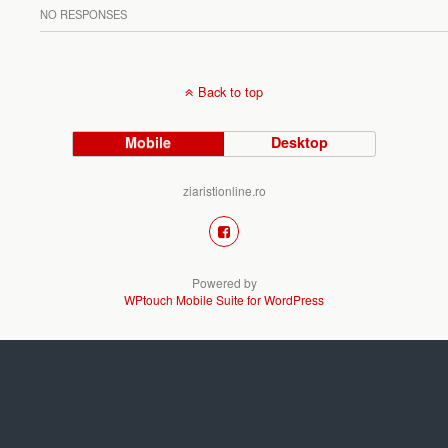
NO RESPONSES
Back to top
Mobile
Desktop
ziaristionline.ro
Powered by
WPtouch Mobile Suite for WordPress