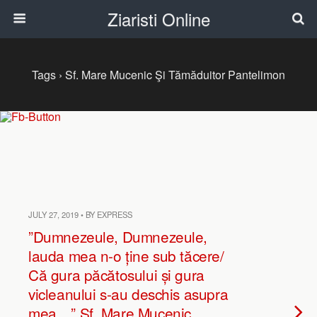
Ziaristi Online
Tags › Sf. Mare Mucenic Şi Tămăduitor Pantelimon
JULY 27, 2019 • BY EXPRESS
”Dumnezeule, Dumnezeule,
lauda mea n-o ține sub tăcere/
Că gura păcătosului și gura
vicleanului s-au deschis asupra
mea…” Sf. Mare Mucenic