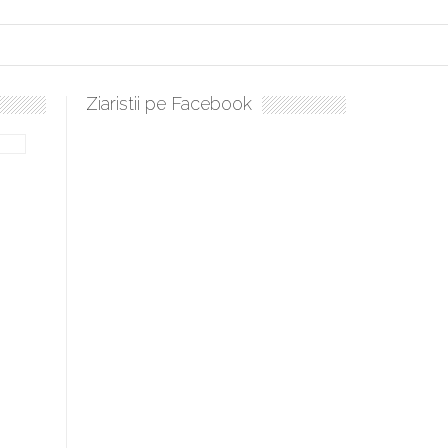
Ziaristii pe Facebook
lați, sculați, boieri mari! Sara Nukina are nevoie de ajutorul nostru!