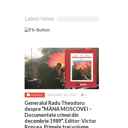
Latest News
Analize
JANUARY 19, 2021
2
Generalul Radu Theodoru
despre “MÂNA MOSCOVEI –
Documentele crimei din
decembrie 1989”. Editor: Victor
Roncea. Primele trei volume