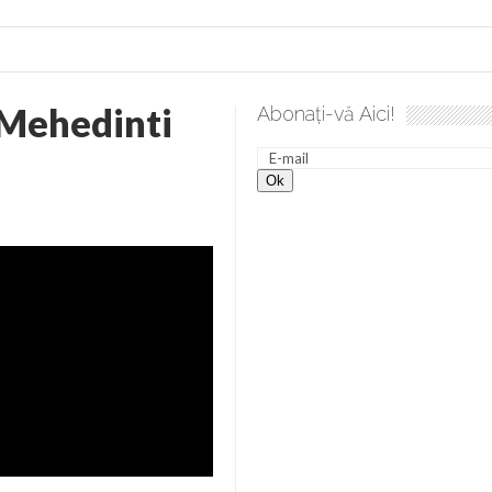
Mehedinti
Abonați-vă Aici!
 desăvârșire. Gând de duminică de Elena Solunca Moise
Scu