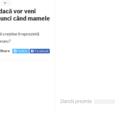
2
dacă vor veni
atunci când mamele
i creștine îl reprezintă
prunci”
Share
Twitter
Facebook
Ziaristii prezinta