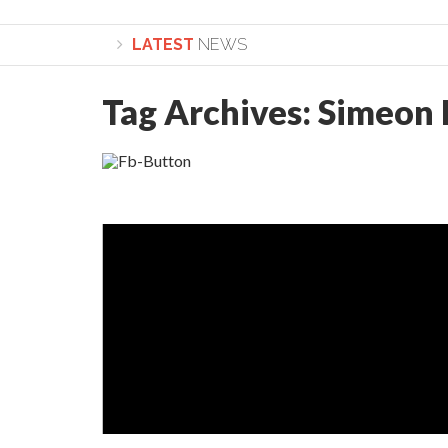
LATEST
NEWS
Tag Archives:
Simeon 
Lepădarea de sine și urmarea lui Hristos. Calea spre