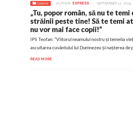
Galerie
AUTHOR:
EXPRESS
-
SEPTEMBER 12, 2015
„Tu, popor român, să nu te temi 
străinii peste tine! Să te temi 
nu vor mai face copii!”
IPS Teofan: “Viitorul neamului nostru și temelia vieți
ascultarea cuvântului lui Dumnezeu și nașterea de 
READ MORE