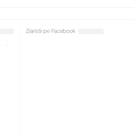
Ziaristii pe Facebook
ulați, sculați, boieri mari! Sara Nukina are nevoie de ajutorul nostru