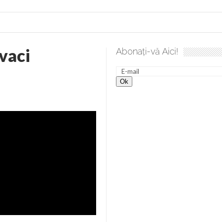
vaci
Abonați-vă Aici!
 desăvârșire. Gând de duminică de Elena Solunca Moise
Sc