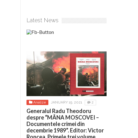
Latest News
Analize
JANUARY 19, 2021
2
Generalul Radu Theodoru
despre “MÂNA MOSCOVEI –
Documentele crimei din
decembrie 1989”. Editor: Victor
Roncea. Primele trei volume