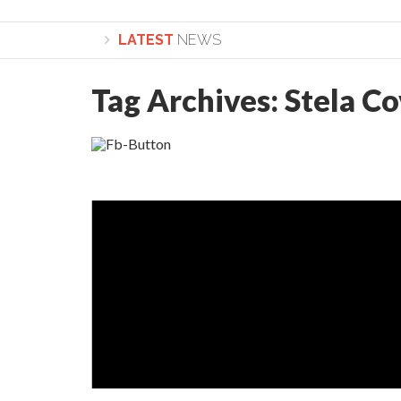
LATEST
NEWS
Tag Archives:
Stela Co
Lepădarea de sine și urmarea lui Hristos. Calea spre