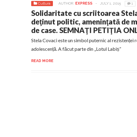
Cultura
AUTHOR:
EXPRESS
-
JULY 1, 2015
1
Solidaritate cu scriitoarea Stel
deţinut politic, ameninţată de 
de case. SEMNAŢI PETIŢIA ON
Stela Covaci este un simbol puternic al rezistenței 
adolescență. A făcut parte din „Lotul Labiș”
READ MORE