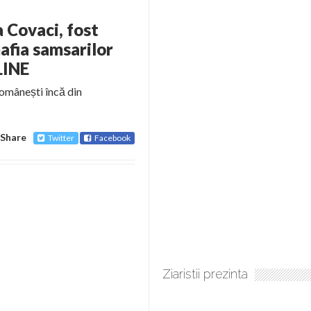
a Covaci, fost
mafia samsarilor
LINE
românești încă din
Share
Twitter
Facebook
Ziaristii prezinta