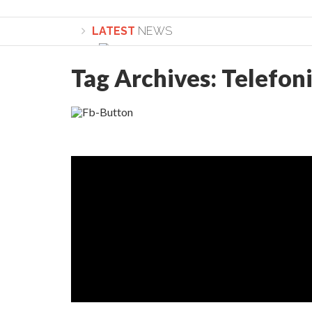
LATEST
NEWS
Tag Archives:
Telefon
Lepădarea de sine și urmarea lui Hristos. Ca
Sculați, sculați, boieri mari! Sara Nukina are 
Academia Române revine în cazul pericolele 
Academia Română: 5G poate cauza CANCER. Gu
La Mulți Ani, Eugen Mihăescu!
Pamfil Șeicaru omagiat la Mănăstirea ctitori
Nu vă fie frică! FOTO și VIDEO cu Corneliu Vl
Mariana Nicolesco: Evenimentele Darclée la
Schimbarea la Față: “Acesta e Fiul Meu Mult Iub
Turnătorul DIE Lucian Boia înjură din nou popo
României