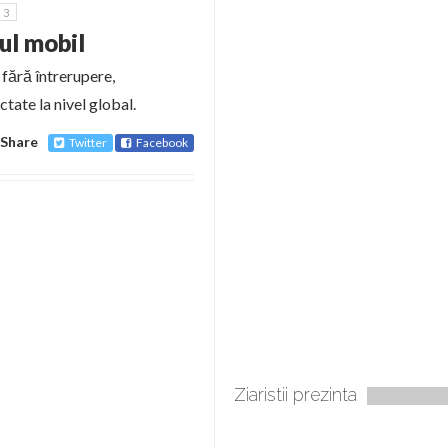
3
ul mobil
 fără întrerupere,
ctate la nivel global.
Share
Twitter
Facebook
Ziaristii prezinta