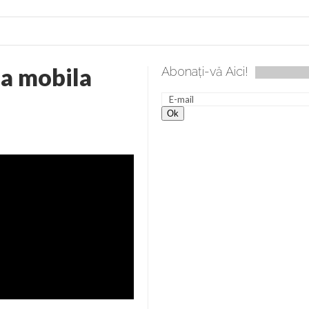
ia mobila
Abonați-vă Aici!
lea spre desăvârșire. Gând de duminică de Elena Solunca Moise
nevoie de ajutorul nostru!
generate de tehnologia 5G și cere Dezbatere Națională
vernul, dat în judecată pentru HG 5G. Antenele de telefonie mo
tă chiar de către el: Sfânta Ana – Orșova
ad și Cavalerii noilor apocalipse. “O societate înfricoșată e mult
 Televiziunea Naţională – o mare sărbătoare. VIDEO
it – pe El să-l ascultați!” În inimi “să-nflorească, ca rod de har, H
rul român: “românii sunt slavi, nu latini”. Fostul agent ceaușist d