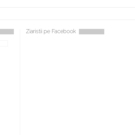
Ziaristii pe Facebook
bilă, periculoase pentru sănătate
 mai ușor de stăpânit”
ristos!”
e la Humanitas militează pentru federalizarea