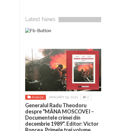
Latest News
Analize
JANUARY 19, 2021
2
Generalul Radu Theodoru
despre “MÂNA MOSCOVEI –
Documentele crimei din
decembrie 1989”. Editor: Victor
Roncea. Primele trei volume