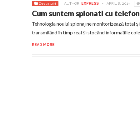
Dezvaluiri
AUTHOR:
EXPRESS
-
APRIL 8, 2013
Cum suntem spionati cu telefon
Tehnologia noului spionaj ne monitorizează total și
transmițând în timp real și stocând informațiile cole
READ MORE