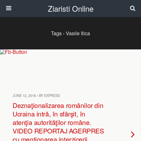
Ziaristi Online
Tags › Vasile Ilica
JUNE 12, 2016 • BY EXPRESS
Deznaţionalizarea românilor din
Ucraina intră, în sfârşit, în
atenţia autorităţilor române.
VIDEO REPORTAJ AGERPRES
cu menţionarea interzicerii