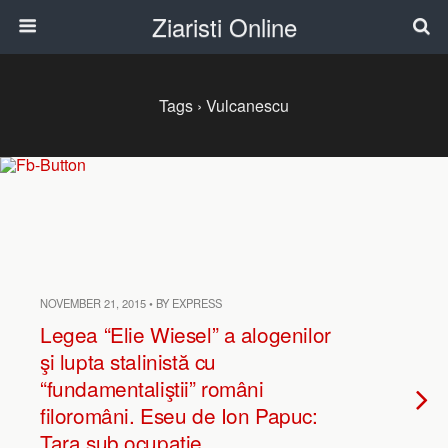
Ziaristi Online
Tags › Vulcanescu
NOVEMBER 21, 2015 • BY EXPRESS
Legea “Elie Wiesel” a alogenilor
şi lupta stalinistă cu
“fundamentaliştii” români
filoromâni. Eseu de Ion Papuc:
Țara sub ocupație