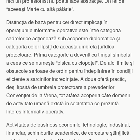
nici un profesionist nu poate face abstracţie. Un fel de
“aceeaşi Marie cu altă pălărie”.
Distincţia de bază pentru cei direct implicaţi în
operaţiunile informativ-operative este între categoria
cadrelor ce acţionează sub acoperire diplomatică şi
categoria celor lipsiţi de această umbrelă juridică
protectoare. Prima categorie a devenit cu timpul simbolul
a ceea ce se numeşte “pisica cu clopoţei”. De aici limite şi
obstacole serioase de ordin pentru îndeplinirea în condiţii
eficiente a sarcinilor încredinţate. A doua oferă practic,
deşi lipsită de umbrela protectoare a prevederilor
Convenţiei de la Viena, tot atâtea acoperiri câte domenii
de activitate umană există în societatea ce prezintă
interes informativ-operativ.
Activitatea de business economic, tehnologic, industrial,
financiar, schimburile academice, de cercetare ştiinţifică,