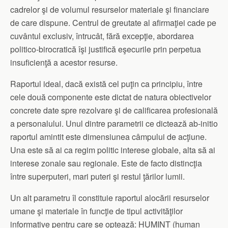
cadrelor şi de volumul resurselor materiale şi financiare
de care dispune. Centrul de greutate al afirmaţiei cade pe
cuvântul exclusiv, întrucât, fără excepţie, abordarea
politico-birocratică îşi justifică eşecurile prin perpetua
insuficienţă a acestor resurse.
Raportul ideal, dacă există cel puţin ca principiu, între
cele două componente este dictat de natura obiectivelor
concrete date spre rezolvare şi de calificarea profesională
a personalului. Unul dintre parametrii ce dictează ab-initio
raportul amintit este dimensiunea câmpului de acţiune.
Una este să ai ca regim politic interese globale, alta să ai
interese zonale sau regionale. Este de facto distincţia
între superputeri, mari puteri şi restul ţărilor lumii.
Un alt parametru îl constituie raportul alocării resurselor
umane şi materiale în funcţie de tipul activităţilor
informative pentru care se optează: HUMINT (human