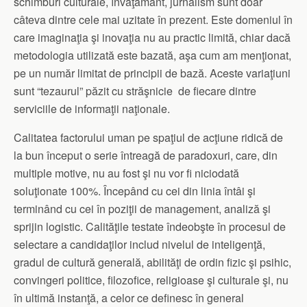
schimburi culturale, învăţământ, jurnalism sunt doar
câteva dintre cele mai uzitate în prezent. Este domeniul în
care imaginaţia şi inovaţia nu au practic limită, chiar dacă
metodologia utilizată este bazată, aşa cum am menţionat,
pe un număr limitat de principii de bază. Aceste variaţiuni
sunt “tezaurul” păzit cu străşnicie de fiecare dintre
serviciile de informaţii naţionale.
Calitatea factorului uman pe spaţiul de acţiune ridică de
la bun început o serie întreagă de paradoxuri, care, din
multiple motive, nu au fost şi nu vor fi niciodată
soluţionate 100%. Începând cu cei din linia întâi şi
terminând cu cei în poziţii de management, analiză şi
sprijin logistic. Calităţile testate îndeobşte în procesul de
selectare a candidaţilor includ nivelul de inteligenţă,
gradul de cultură generală, abilităţi de ordin fizic şi psihic,
convingeri politice, filozofice, religioase şi culturale şi, nu
în ultimă instanţă, a celor ce definesc în general