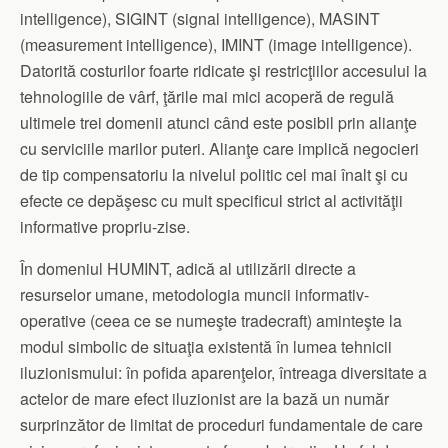
intelligence), SIGINT (signal intelligence), MASINT
(measurement intelligence), IMINT (image intelligence).
Datorită costurilor foarte ridicate şi restricţiilor accesului la
tehnologiile de vârf, ţările mai mici acoperă de regulă
ultimele trei domenii atunci când este posibil prin alianţe
cu serviciile marilor puteri. Alianţe care implică negocieri
de tip compensatoriu la nivelul politic cel mai înalt şi cu
efecte ce depăşesc cu mult specificul strict al activităţii
informative propriu-zise.
În domeniul HUMINT, adică al utilizării directe a
resurselor umane, metodologia muncii informativ-
operative (ceea ce se numeşte tradecraft) aminteşte la
modul simbolic de situaţia existentă în lumea tehnicii
iluzionismului: în pofida aparenţelor, întreaga diversitate a
actelor de mare efect iluzionist are la bază un număr
surprinzător de limitat de proceduri fundamentale de care