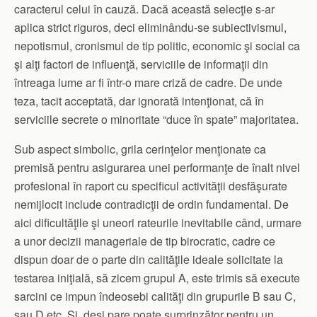
caracterul celui în cauză. Dacă această selecţie s-ar
aplica strict riguros, deci eliminându-se subiectivismul,
nepotismul, cronismul de tip politic, economic şi social ca
şi alţi factori de influenţă, serviciile de informaţii din
întreaga lume ar fi într-o mare criză de cadre. De unde
teza, tacit acceptată, dar ignorată intenţionat, că în
serviciile secrete o minoritate “duce în spate” majoritatea.
Sub aspect simbolic, grila cerinţelor menţionate ca
premisă pentru asigurarea unei performanţe de înalt nivel
profesional în raport cu specificul activităţii desfăşurate
nemijlocit include contradicţii de ordin fundamental. De
aici dificultăţile şi uneori rateurile inevitabile când, urmare
a unor decizii manageriale de tip birocratic, cadre ce
dispun doar de o parte din calităţile ideale solicitate la
testarea iniţială, să zicem grupul A, este trimis să execute
sarcini ce impun îndeosebi calităţi din grupurile B sau C,
sau D etc. Şi, deşi pare poate surprinzător pentru un