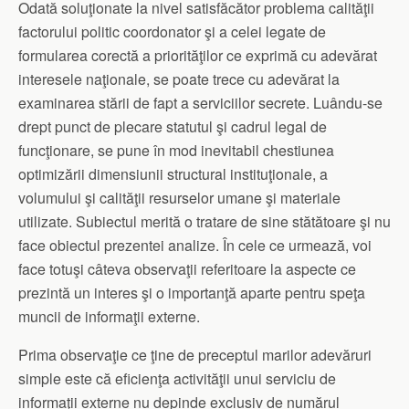
Odată soluţionate la nivel satisfăcător problema calităţii
factorului politic coordonator şi a celei legate de
formularea corectă a priorităţilor ce exprimă cu adevărat
interesele naţionale, se poate trece cu adevărat la
examinarea stării de fapt a serviciilor secrete. Luându-se
drept punct de plecare statutul şi cadrul legal de
funcţionare, se pune în mod inevitabil chestiunea
optimizării dimensiunii structural instituţionale, a
volumului şi calităţii resurselor umane şi materiale
utilizate. Subiectul merită o tratare de sine stătătoare şi nu
face obiectul prezentei analize. În cele ce urmează, voi
face totuşi câteva observaţii referitoare la aspecte ce
prezintă un interes şi o importanţă aparte pentru speţa
muncii de informaţii externe.
Prima observaţie ce ţine de preceptul marilor adevăruri
simple este că eficienţa activităţii unui serviciu de
informaţii externe nu depinde exclusiv de numărul