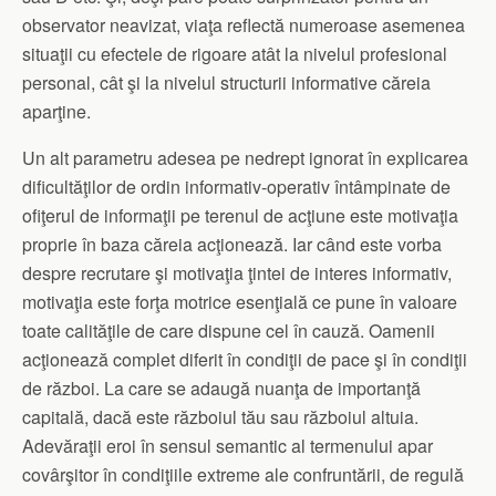
observator neavizat, viaţa reflectă numeroase asemenea
situaţii cu efectele de rigoare atât la nivelul profesional
personal, cât şi la nivelul structurii informative căreia
aparţine.
Un alt parametru adesea pe nedrept ignorat în explicarea
dificultăţilor de ordin informativ-operativ întâmpinate de
ofiţerul de informaţii pe terenul de acţiune este motivaţia
proprie în baza căreia acţionează. Iar când este vorba
despre recrutare şi motivaţia ţintei de interes informativ,
motivaţia este forţa motrice esenţială ce pune în valoare
toate calităţile de care dispune cel în cauză. Oamenii
acţionează complet diferit în condiţii de pace şi în condiţii
de război. La care se adaugă nuanţa de importanţă
capitală, dacă este războiul tău sau războiul altuia.
Adevăraţii eroi în sensul semantic al termenului apar
covârşitor în condiţiile extreme ale confruntării, de regulă