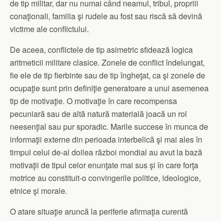
de tip militar, dar nu numai când neamul, tribul, propriii
conaţionali, familia şi rudele au fost sau riscă să devină
victime ale conflictului.
De aceea, conflictele de tip asimetric sfidează logica
aritmeticii militare clasice. Zonele de conflict îndelungat,
fie ele de tip fierbinte sau de tip îngheţat, ca şi zonele de
ocupaţie sunt prin definiţie generatoare a unui asemenea
tip de motivaţie. O motivaţie în care recompensa
pecuniară sau de altă natură materială joacă un rol
neesenţial sau pur sporadic. Marile succese în munca de
informaţii externe din perioada interbelică şi mai ales în
timpul celui de-al doilea război mondial au avut la bază
motivaţii de tipul celor enunţate mai sus şi în care forţa
motrice au constituit-o convingerile politice, ideologice,
etnice şi morale.
O atare situaţie aruncă la periferie afirmaţia curentă