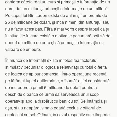
conform căreia “dai un euro şi primeşti o informaţie de un
euro, dai un milion şi primeşti o informaţie de un milion”.
Pe capul lui Bin Laden există de ani în şir un premiu de
25 de milioane de dolari, şi încă nimeni din anturajul său
nu a făcut acest pas. Fără a mai vorbi despre faptul că şi
în situaţiile în care există o motivaţie pecuniară poţi să dai
uneori un milion de euro şi să primeşti o informaţie cu
valoare de un euro.
În munca de informaţii există în folosirea factorului
stimulativ pecuniar o logică a relativităţii cu totul diferită
de logica de tip pur comercial. Într-o operaţiune recentă
pe tărâmul luptei antiteroriste, o “sursă” altfel considerată
de încredere a primit 5 milioane de dolari pentru a
deschide o bancă ce urma să servească unui scop
operativ şi apoi a dispărut cu bani cu tot. Se întâmplă şi
aşa, şi nu neapărat vina o poartă exclusiv ofiţerul de
contact al sursei. Oricum, în cazul respectiv este limpede