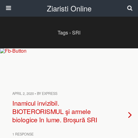
Ziaristi Online
Tags › SRI
APRIL 2, 2020 • BY EXPRESS
Inamicul invizibil.
BIOTERORISMUL şi armele
biologice în lume. Broșură SRI
1 RESPONSE