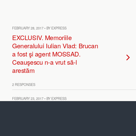
FEBRUARY 28, 2017 • BY EXPRESS
EXCLUSIV. Memoriile
Generalului Iulian Vlad: Brucan
a fost şi agent MOSSAD.
Ceauşescu n-a vrut să-l
arestăm
2 RESPONSES
FEBRUARY 23, 2017 • BY EXPRESS
Generalul Iulian Vlad la 86 de
ani: Teroriştii n-au existat, ci
doar un plan diabolic de rupere
a ţării