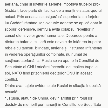
aeriană, chiar și loviturile aeriene împotriva trupelor pro-
Gaddafi, face parte din tactica de a menține status-quo-ul
actual. Prin aceasta se asigură că superioritatea forțelor
lui Gaddafi rămâne, iar loviturile aeriene se aplică doar în
scopuri defensive, pentru a evita colapsul rebelilor în
cursul ofensivelor guvernamentale. Deoarece pentru a
răsturna balanța militară este nevoie de întărirea trupelor
rebele cu tancuri, blindate, artilerie și instruirea infanteriei
în vederea operațiunilor combinate, nu numai de
susținere aeriană. Iar Rusia se va opune în Consiliul de
Securitate al ONU oricărei încercări de implica trupe la
sol, NATO fiind prizonierul deciziilor ONU în aceast
conflict.
Dintre avantajele evidente ale Rusiei în situația indecisă
actuală:
1. Rusia, alături de China, devin arbitrii prin rolul lor
decisiv de membrii permanenți în Consiliul de Securitate