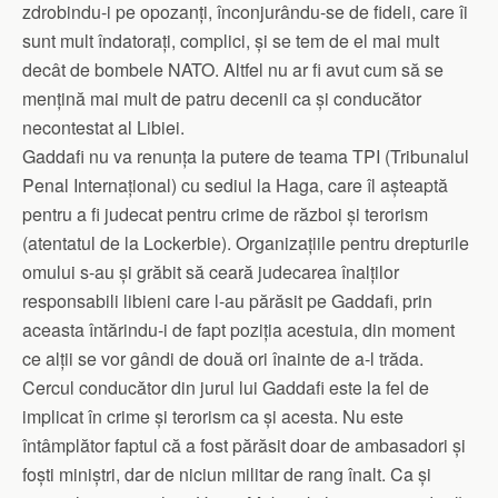
zdrobindu-i pe opozanți, înconjurându-se de fideli, care îi
sunt mult îndatorați, complici, și se tem de el mai mult
decât de bombele NATO. Altfel nu ar fi avut cum să se
mențină mai mult de patru decenii ca și conducător
necontestat al Libiei.
Gaddafi nu va renunța la putere de teama TPI (Tribunalul
Penal Internațional) cu sediul la Haga, care îl așteaptă
pentru a fi judecat pentru crime de război și terorism
(atentatul de la Lockerbie). Organizațiile pentru drepturile
omului s-au și grăbit să ceară judecarea înalților
responsabili libieni care l-au părăsit pe Gaddafi, prin
aceasta întărindu-i de fapt poziția acestuia, din moment
ce alții se vor gândi de două ori înainte de a-l trăda.
Cercul conducător din jurul lui Gaddafi este la fel de
implicat în crime și terorism ca și acesta. Nu este
întâmplător faptul că a fost părăsit doar de ambasadori și
foști miniștri, dar de niciun militar de rang înalt. Ca și