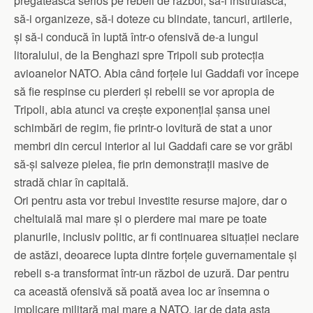
pregătească serios pe rebeli de război, să-i instruiască,
să-i organizeze, să-i doteze cu blindate, tancuri, artilerie,
și să-i conducă în luptă într-o ofensivă de-a lungul
litoralului, de la Benghazi spre Tripoli sub protecția
avioanelor NATO. Abia când forțele lui Gaddafi vor începe
să fie respinse cu pierderi și rebelii se vor apropia de
Tripoli, abia atunci va crește exponențial șansa unei
schimbări de regim, fie printr-o lovitură de stat a unor
membri din cercul interior al lui Gaddafi care se vor grăbi
să-și salveze pielea, fie prin demonstrații masive de
stradă chiar în capitală.
Ori pentru asta vor trebui investite resurse majore, dar o
cheltuială mai mare și o pierdere mai mare pe toate
planurile, inclusiv politic, ar fi continuarea situației neclare
de astăzi, deoarece lupta dintre forțele guvernamentale și
rebeli s-a transformat într-un război de uzură. Dar pentru
ca această ofensivă să poată avea loc ar însemna o
implicare militară mai mare a NATO, iar de data asta