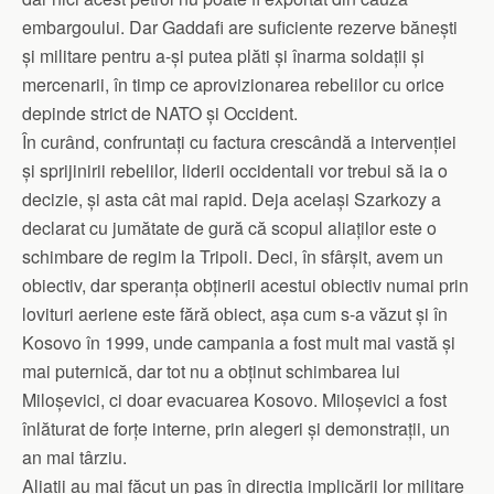
embargoului. Dar Gaddafi are suficiente rezerve bănești
și militare pentru a-și putea plăti și înarma soldații și
mercenarii, în timp ce aprovizionarea rebelilor cu orice
depinde strict de NATO și Occident.
În curând, confruntați cu factura crescândă a intervenției
și sprijinirii rebelilor, liderii occidentali vor trebui să ia o
decizie, și asta cât mai rapid. Deja același Szarkozy a
declarat cu jumătate de gură că scopul aliaților este o
schimbare de regim la Tripoli. Deci, în sfârșit, avem un
obiectiv, dar speranța obținerii acestui obiectiv numai prin
lovituri aeriene este fără obiect, așa cum s-a văzut și în
Kosovo în 1999, unde campania a fost mult mai vastă și
mai puternică, dar tot nu a obținut schimbarea lui
Miloșevici, ci doar evacuarea Kosovo. Miloșevici a fost
înlăturat de forțe interne, prin alegeri și demonstrații, un
an mai târziu.
Aliații au mai făcut un pas în direcția implicării lor militare