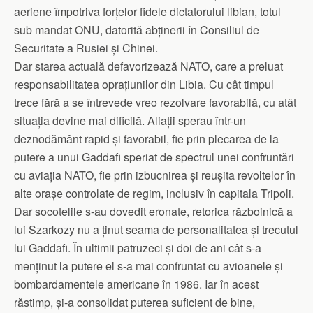
aeriene împotriva forțelor fidele dictatorului libian, totul
sub mandat ONU, datorită abținerii în Consiliul de
Securitate a Rusiei și Chinei.
Dar starea actuală defavorizează NATO, care a preluat
responsabilitatea oprațiunilor din Libia. Cu cât timpul
trece fără a se întrevede vreo rezolvare favorabilă, cu atât
situația devine mai dificilă. Aliații sperau într-un
deznodământ rapid și favorabil, fie prin plecarea de la
putere a unui Gaddafi speriat de spectrul unei confruntări
cu aviația NATO, fie prin izbucnirea și reușita revoltelor în
alte orașe controlate de regim, inclusiv în capitala Tripoli.
Dar socotelile s-au dovedit eronate, retorica războinică a
lui Szarkozy nu a ținut seama de personalitatea și trecutul
lui Gaddafi. În ultimii patruzeci și doi de ani cât s-a
menținut la putere el s-a mai confruntat cu avioanele și
bombardamentele americane în 1986. Iar în acest
răstimp, și-a consolidat puterea suficient de bine,