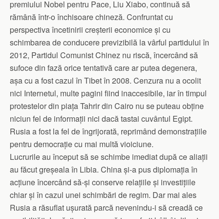
premiului Nobel pentru Pace, Liu Xiabo, continuă să
rămână într-o închisoare chineză. Confruntat cu
perspectiva încetinirii creșterii economice și cu
schimbarea de conducere previzibilă la vârful partidului în
2012, Partidul Comunist Chinez nu riscă, încercând să
sufoce din fază orice tentativă care ar putea degenera,
așa cu a fost cazul în Tibet în 2008. Cenzura nu a ocolit
nici Internetul, multe pagini fiind inaccesibile, iar în timpul
protestelor din piața Tahrir din Cairo nu se puteau obține
niciun fel de informații nici dacă tastai cuvântul Egipt.
Rusia a fost la fel de îngrijorată, reprimând demonstrațiile
pentru democrație cu mai multă vioiciune.
Lucrurile au început să se schimbe imediat după ce aliații
au făcut greșeala în Libia. China și-a pus diplomația în
acțiune încercând să-și conserve relațiile și investițiile
chiar și în cazul unei schimbări de regim. Dar mai ales
Rusia a răsuflat ușurată parcă nevenindu-i să creadă ce