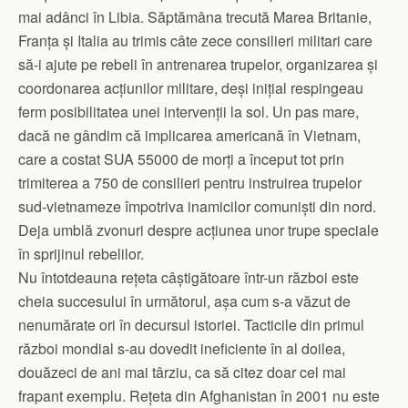
mai adânci în Libia. Săptămâna trecută Marea Britanie,
Franța și Italia au trimis câte zece consilieri militari care
să-i ajute pe rebeli în antrenarea trupelor, organizarea și
coordonarea acțiunilor militare, deși inițial respingeau
ferm posibilitatea unei intervenții la sol. Un pas mare,
dacă ne gândim că implicarea americană în Vietnam,
care a costat SUA 55000 de morți a început tot prin
trimiterea a 750 de consilieri pentru instruirea trupelor
sud-vietnameze împotriva inamicilor comuniști din nord.
Deja umblă zvonuri despre acțiunea unor trupe speciale
în sprijinul rebelilor.
Nu întotdeauna rețeta câștigătoare într-un război este
cheia succesului în următorul, așa cum s-a văzut de
nenumărate ori în decursul istoriei. Tacticile din primul
război mondial s-au dovedit ineficiente în al doilea,
douăzeci de ani mai târziu, ca să citez doar cel mai
frapant exemplu. Rețeta din Afghanistan în 2001 nu este