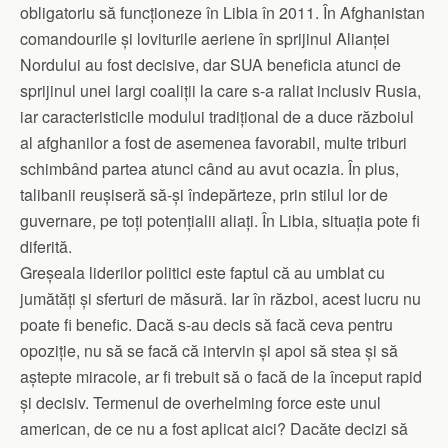
obligatoriu să funcționeze în Libia în 2011. În Afghanistan
comandourile și loviturile aeriene în sprijinul Alianței
Nordului au fost decisive, dar SUA beneficia atunci de
sprijinul unei largi coaliții la care s-a raliat inclusiv Rusia,
iar caracteristicile modului tradițional de a duce războiul
al afghanilor a fost de asemenea favorabil, multe triburi
schimbând partea atunci când au avut ocazia. În plus,
talibanii reușiseră să-și îndepărteze, prin stilul lor de
guvernare, pe toți potențialii aliați. În Libia, situația pote fi
diferită.
Greșeala liderilor politici este faptul că au umblat cu
jumătăți și sferturi de măsură. Iar în război, acest lucru nu
poate fi benefic. Dacă s-au decis să facă ceva pentru
opoziție, nu să se facă că intervin și apoi să stea și să
aștepte miracole, ar fi trebuit să o facă de la început rapid
și decisiv. Termenul de overhelming force este unul
american, de ce nu a fost aplicat aici? Dacăte decizi să