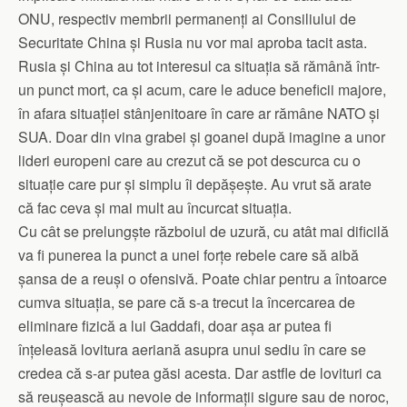
ONU, respectiv membrii permanenți ai Consiliului de
Securitate China și Rusia nu vor mai aproba tacit asta.
Rusia și China au tot interesul ca situația să rămână într-
un punct mort, ca și acum, care le aduce beneficii majore,
în afara situației stânjenitoare în care ar rămâne NATO și
SUA. Doar din vina grabei și goanei după imagine a unor
lideri europeni care au crezut că se pot descurca cu o
situație care pur și simplu îi depășește. Au vrut să arate
că fac ceva și mai mult au încurcat situația.
Cu cât se prelungște războiul de uzură, cu atât mai dificilă
va fi punerea la punct a unei forțe rebele care să aibă
șansa de a reuși o ofensivă. Poate chiar pentru a întoarce
cumva situația, se pare că s-a trecut la încercarea de
eliminare fizică a lui Gaddafi, doar așa ar putea fi
înțeleasă lovitura aeriană asupra unui sediu în care se
credea că s-ar putea găsi acesta. Dar astfle de lovituri ca
să reușească au nevoie de informații sigure sau de noroc,