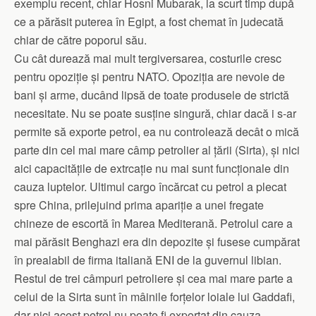
exemplu recent, chiar Hosni Mubarak, la scurt timp după
ce a părăsit puterea în Egipt, a fost chemat în judecată
chiar de către poporul său.
Cu cât durează mai mult tergiversarea, costurile cresc
pentru opoziție și pentru NATO. Opoziția are nevoie de
bani și arme, ducând lipsă de toate produsele de strictă
necesitate. Nu se poate susține singură, chiar dacă i s-ar
permite să exporte petrol, ea nu controlează decât o mică
parte din cel mai mare câmp petrolier al țării (Sirta), și nici
aici capacitățile de extrcație nu mai sunt funcționale din
cauza luptelor. Ultimul cargo încărcat cu petrol a plecat
spre China, prilejuind prima apariție a unei fregate
chineze de escortă în Marea Mediterană. Petrolul care a
mai părăsit Benghazi era din depozite și fusese cumpărat
în prealabil de firma italiană ENI de la guvernul libian.
Restul de trei câmpuri petroliere și cea mai mare parte a
celui de la Sirta sunt în mâinile forțelor loiale lui Gaddafi,
dar nici acest petrol nu poate fi exportat din cauza