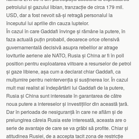
petrolului și gazului libian, tranzacție de circa 179 mil.
USD, dar a fost nevoit să-și retragă personalul la
începutul lui aprilie din cauza luptelor.
În cazul în care Gaddafi învinge și rămâne la putere, în
faza actuală puțin probabil, deoarece orice ofensivă
guvernamentală decisivă asupra rebelilor ar atrage
loviturile aeriene ale NATO, Rusia și China ar fi în poll
position pentru exploatarea viitoare a resurselor de petrol
și gaze libiene, așa cum a declarat chiar Gaddafi, ca
mulțumire pentru neintervenția și susținerea lor. În cazul
mult mai realist al îndepărtării lui Gaddafi de la putere,
Rusia și China sunt interesate în garantarea de către
noua putere a intereselor și investițiilor din această țară.
Dar în perioada de nesiguranță în care ne aflăm și de
prelungirea căreia Rusia este interesată, aceasta are o
serie de avantaje de care se va grăbi să profite. Chiar și
atitudinea Rusiei, de a accepta tacit zona de restricție