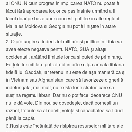
al ONU. Niciun progres în implicarea NATO nu poate fi
făcut fără aprobarea lor, orice pas înainte urmând a fi
făcut doar pe baza unor concesii politice în alte regiuni.
Mai ales Moldova și Georgia nu pot fi liniștite în atare
situație.
2. O prelungire a indeciziei militare și politice în Libia va
avea efecte negative pentru NATO, SUA și aliații
occidentali, arătând limitele lor ca și puteri de prim rang.
Forțele lor militare pot zdrobi în orice clipă armata libiană
fidelă lui Gaddafi, iar terenul nu este de așa manieră ca și
în Vietnam sau Afghanistan, care să favorizeze o gherilă
îndelungată, mai mult, nu există forțe străine care să
susțină regimul libian. Dar nu o pot face, deoarece ONU
nu le dă voie. Din nou se dovedește, dacă pornești un
război, trebuie să ai nervii, voința și capacitatea să-l duci
până la capăt.
3.Rusia este încântată de risipirea resurselor militare ale