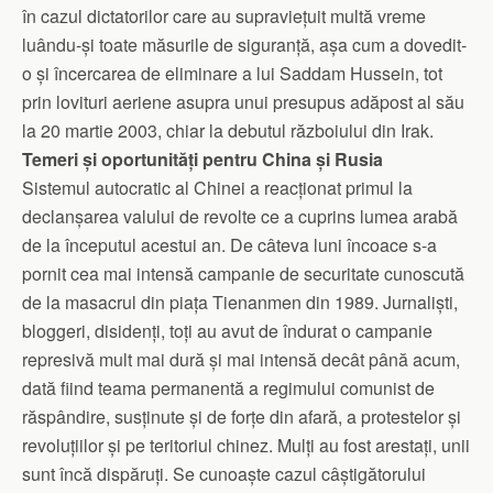
în cazul dictatorilor care au supraviețuit multă vreme
luându-și toate măsurile de siguranță, așa cum a dovedit-
o și încercarea de eliminare a lui Saddam Hussein, tot
prin lovituri aeriene asupra unui presupus adăpost al său
la 20 martie 2003, chiar la debutul războiului din Irak.
Temeri și oportunități pentru China și Rusia
Sistemul autocratic al Chinei a reacționat primul la
declanșarea valului de revolte ce a cuprins lumea arabă
de la începutul acestui an. De câteva luni încoace s-a
pornit cea mai intensă campanie de securitate cunoscută
de la masacrul din piața Tienanmen din 1989. Jurnaliști,
bloggeri, disidenți, toți au avut de îndurat o campanie
represivă mult mai dură și mai intensă decât până acum,
dată fiind teama permanentă a regimului comunist de
răspândire, susținute și de forțe din afară, a protestelor și
revoluțiilor și pe teritoriul chinez. Mulți au fost arestați, unii
sunt încă dispăruți. Se cunoaște cazul câștigătorului