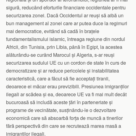
sigură, reducând eforturile financiare occidentale pentru
securizarea zonei. Dacă Occidentul ar reuși să aibă un
bun management al zonei care ar putea duce la regimuri
mai democratice, evitând să cadă în brațele
fundamentalismului islamic, întreaga regiune din nordul
Africii, din Tunisia, prin Libia, până în Egipt, la acestea
alăturându-se curând Marocul și Algeria, s-ar reuși
securizarea sudului UE cu un cordon de state în curs de
democratizare și ar reduce pericolele și instabilitatea
caracteristică, care a făcut să fie acceptați tiranii,
deoarece ei măcar erau previzibili. Presiunea imigranților
ilegali ar scădea și ea, deoarece UE va fi mai mult decât
bucuroasă să includă aceste țări în parteneriate și
programe de vecinătate, susținându-le o dezvoltare
economică care să absoarbă forța de muncă a tinerilor
fără perspectivă din care se recrutează marea masă a
imigranților ilegali.