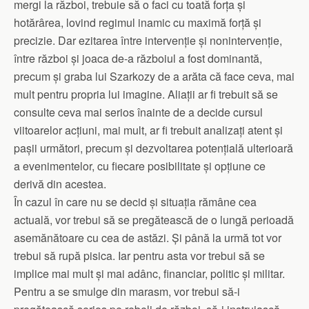
mergi la război, trebuie să o faci cu toată forța și
hotărârea, lovind regimul inamic cu maximă forță și
precizie. Dar ezitarea între intervenție și nonintervenție,
între război și joaca de-a războiul a fost dominantă,
precum și graba lui Szarkozy de a arăta că face ceva, mai
mult pentru propria lui imagine. Aliații ar fi trebuit să se
consulte ceva mai serios înainte de a decide cursul
viitoarelor acțiuni, mai mult, ar fi trebuit analizați atent și
pașii următori, precum și dezvoltarea potențială ulterioară
a evenimentelor, cu fiecare posibilitate și opțiune ce
derivă din acestea.
În cazul în care nu se decid și situația rămâne cea
actuală, vor trebui să se pregătească de o lungă perioadă
asemănătoare cu cea de astăzi. Și până la urmă tot vor
trebui să rupă pisica. Iar pentru asta vor trebui să se
implice mai mult și mai adânc, financiar, politic și militar.
Pentru a se smulge din marasm, vor trebui să-i