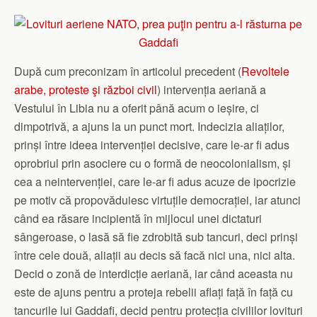
După cum preconizam în articolul precedent (
Revoltele
arabe, proteste şi război civil
) intervenția aeriană a
Vestului în Libia nu a oferit până acum o ieșire, ci
dimpotrivă, a ajuns la un punct mort. Indecizia aliaților,
prinși între ideea intervenției decisive, care le-ar fi adus
oprobriul prin asociere cu o formă de neocolonialism, și
cea a neintervenției, care le-ar fi adus acuze de ipocrizie
pe motiv că propovăduiesc virtuțile democrației, iar atunci
când ea răsare incipientă în mijlocul unei dictaturi
sângeroase, o lasă să fie zdrobită sub tancuri, deci prinși
între cele două, aliații au decis să facă nici una, nici alta.
Decid o zonă de interdicție aeriană, iar când aceasta nu
este de ajuns pentru a proteja rebelii aflați față în față cu
tancurile lui Gaddafi, decid pentru protecția civililor lovituri