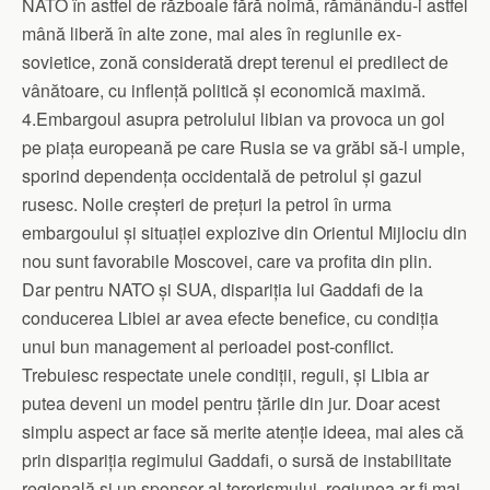
NATO în astfel de războaie fără noimă, rămânându-i astfel
mână liberă în alte zone, mai ales în regiunile ex-
sovietice, zonă considerată drept terenul ei predilect de
vânătoare, cu inflență politică și economică maximă.
4.Embargoul asupra petrolului libian va provoca un gol
pe piața europeană pe care Rusia se va grăbi să-l umple,
sporind dependența occidentală de petrolul și gazul
rusesc. Noile creșteri de prețuri la petrol în urma
embargoului și situației explozive din Orientul Mijlociu din
nou sunt favorabile Moscovei, care va profita din plin.
Dar pentru NATO și SUA, dispariția lui Gaddafi de la
conducerea Libiei ar avea efecte benefice, cu condiția
unui bun management al perioadei post-conflict.
Trebuiesc respectate unele condiții, reguli, și Libia ar
putea deveni un model pentru țările din jur. Doar acest
simplu aspect ar face să merite atenție ideea, mai ales că
prin dispariția regimului Gaddafi, o sursă de instabilitate
regională și un sponsor al terorismului, regiunea ar fi mai