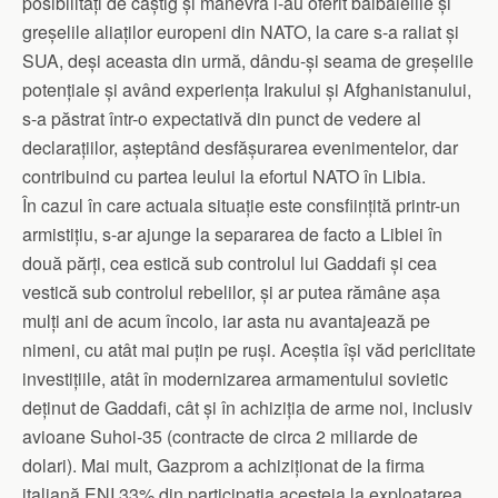
posibilități de căștig și manevră i-au oferit bâlbâielile și
greșelile aliaților europeni din NATO, la care s-a raliat și
SUA, deși aceasta din urmă, dându-și seama de greșelile
potențiale și având experiența Irakului și Afghanistanului,
s-a păstrat într-o expectativă din punct de vedere al
declarațiilor, așteptând desfășurarea evenimentelor, dar
contribuind cu partea leului la efortul NATO în Libia.
În cazul în care actuala situație este consființită printr-un
armistițiu, s-ar ajunge la separarea de facto a Libiei în
două părți, cea estică sub controlul lui Gaddafi și cea
vestică sub controlul rebelilor, și ar putea rămâne așa
mulți ani de acum încolo, iar asta nu avantajează pe
nimeni, cu atât mai puțin pe ruși. Aceștia își văd periclitate
investițiile, atât în modernizarea armamentului sovietic
deținut de Gaddafi, cât și în achiziția de arme noi, inclusiv
avioane Suhoi-35 (contracte de circa 2 miliarde de
dolari). Mai mult, Gazprom a achiziționat de la firma
italiană ENI 33% din participația acesteia la exploatarea