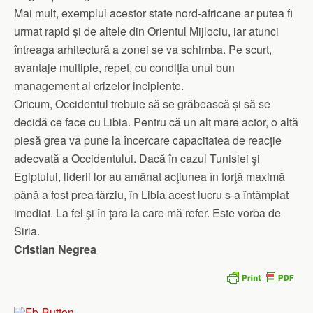
Mai mult, exemplul acestor state nord-africane ar putea fi
urmat rapid și de altele din Orientul Mijlociu, iar atunci
întreaga arhitectură a zonei se va schimba. Pe scurt,
avantaje multiple, repet, cu condiția unui bun
management al crizelor incipiente.
Oricum, Occidentul trebuie să se grăbească și să se
decidă ce face cu Libia. Pentru că un alt mare actor, o altă
piesă grea va pune la încercare capacitatea de reacție
adecvată a Occidentului. Dacă în cazul Tunisiei şi
Egiptului, liderii lor au amânat acţiunea în forţă maximă
până a fost prea târziu, în Libia acest lucru s-a întâmplat
imediat. La fel şi în ţara la care mă refer. Este vorba de
Siria.
Cristian Negrea