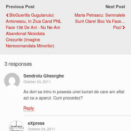
Previous Post
Next Post
BloGuerilla Gugulanului:
Maria Petrascu: Semnalele
Antonescu, In Ziua Cand PNL
Sunt Clare! Boc Va Face…
Face 136 De Ani - Nu Ne-Am
Poc!
Abandonat Niciodata
Crezurile (imagine
Nerecomandata Minorilor)
3 responses
Sendroiu Gheorghe
October 24, 2011
As dori sa intru in posesia unei lucrari de care am aflat
azi ca a aparut. Cum procedez?
Reply
eXpress
October 24, 2011