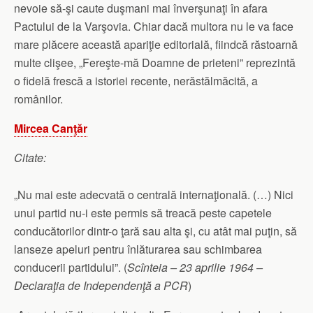
nevoie să-şi caute duşmani mai înverşunaţi în afara
Pactului de la Varşovia. Chiar dacă multora nu le va face
mare plăcere această apariţie editorială, fiindcă răstoarnă
multe clişee, „Fereşte-mă Doamne de prieteni” reprezintă
o fidelă frescă a istoriei recente, nerăstălmăcită, a
românilor.
Mircea Canţăr
Citate:
„Nu mai este adecvată o centrală internaţională. (…) Nici
unui partid nu-i este permis să treacă peste capetele
conducătorilor dintr-o ţară sau alta şi, cu atât mai puţin, să
lanseze apeluri pentru înlăturarea sau schimbarea
conducerii partidului”. (
Scînteia – 23 aprilie 1964 –
Declaraţia de Independenţă a PCR
)