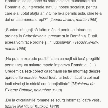
României să se joace cu soarta clasei muncitoare din
România, cu interesele statului nostru socialist, pentru
care s-a luptat atâţia ani? Cine le-a permis asta, cine le-a
dat un asemenea drept?”. (
Teodor Jivkov, martie 1968
)
„Suntem obligaţi să luăm măsuri pentru a introduce
ordinea în Cehoslovacia, precum şi în România. După
aceea vom face ordine şi în Iugoslavia”. (
Teodor Jivkov,
martie 1968
)
„Nu putem exclude posibilitatea ca ruşii să facă pregătiri
pentru acţiuni militare rapide împotriva României. (…)
Credem că este corect ca românii să fie informaţi despre
aprecierile noastre. Acest lucru ar trebui făcut la cel mai
înalt nivel şi în strictă confidenţialitate”.
(Ministerul de
Externe Britanic, noiembrie 1968
)
„De la oficialităţile române se scurg informaţii către vest”.
(
Mareşalul Victor Kulikov, 1978
)