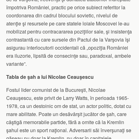
împotriva României, practic pe orice subiect referitor la
coordonarea din cadrul blocului sovietic, nivelul de
atenţie şi resursele pe care statele loiale Moscovei le-au
mobilizat pentru contracararea poziţiilor sale, şi insistenţa
contrastantă cu care sursele din Pactul de la Varşovia îşi
asigurau interlocutorii occidentali că „opoziţia României
era iluzorie, lipsită de consecinţe sau, paradoxal, ambele
variante”.
Tabla de şah a lui Nicolae Ceauşescu
Fostul lider comunist de la Bucureşti, Nicolae
Ceauşescu, este privit de Larry Watts, în perioada 1965-
1978, ca un destoinic om de stat, un actor politic, dotat cu
mare abilitate. Poate un desăvârşit jucător de şah, care
câştigă memorabile partide, fără a omite că la Kremlin
şahul este un sport naţional. Adversarii săi înverşunaţi se
găseau nu doar la Kremlin, nu doar în capitalele