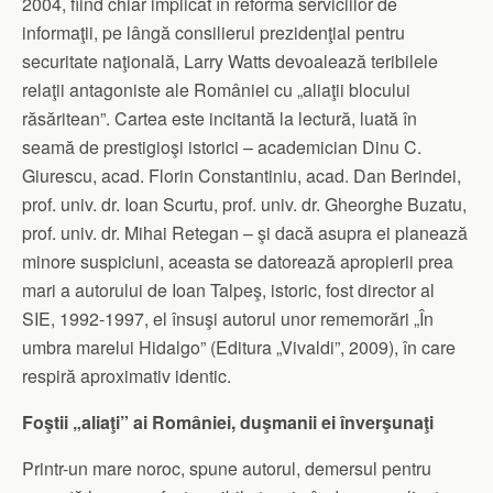
2004, fiind chiar implicat în reforma serviciilor de
informaţii, pe lângă consilierul prezidenţial pentru
securitate naţională, Larry Watts devoalează teribilele
relaţii antagoniste ale României cu „aliaţii blocului
răsăritean”. Cartea este incitantă la lectură, luată în
seamă de prestigioşi istorici – academician Dinu C.
Giurescu, acad. Florin Constantiniu, acad. Dan Berindei,
prof. univ. dr. Ioan Scurtu, prof. univ. dr. Gheorghe Buzatu,
prof. univ. dr. Mihai Retegan – şi dacă asupra ei planează
minore suspiciuni, aceasta se datorează apropierii prea
mari a autorului de Ioan Talpeş, istoric, fost director al
SIE, 1992-1997, el însuşi autorul unor rememorări „În
umbra marelui Hidalgo” (Editura „Vivaldi”, 2009), în care
respiră aproximativ identic.
Foştii „aliaţi” ai României, duşmanii ei înverşunaţi
Printr-un mare noroc, spune autorul, demersul pentru