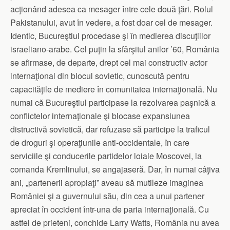
acţionând adesea ca mesager între cele două ţări. Rolul
Pakistanului, avut în vedere, a fost doar cel de mesager.
Identic, Bucureştiul procedase şi în medierea discuţiilor
israeliano-arabe. Cel puţin la sfârşitul anilor ’60, România
se afirmase, de departe, drept cel mai constructiv actor
internaţional din blocul sovietic, cunoscută pentru
capacităţile de mediere în comunitatea internaţională. Nu
numai că Bucureştiul participase la rezolvarea paşnică a
conflictelor internaţionale şi blocase expansiunea
distructivă sovietică, dar refuzase să participe la traficul
de droguri şi operaţiunile anti-occidentale, în care
serviciile şi conducerile partidelor loiale Moscovei, la
comanda Kremlinului, se angajaseră. Dar, în numai câţiva
ani, „partenerii apropiaţi” aveau să mutileze imaginea
României şi a guvernului său, din cea a unui partener
apreciat în occident într-una de paria internaţională. Cu
astfel de prieteni, conchide Larry Watts, România nu avea