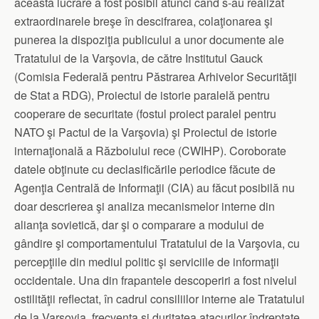
această lucrare a fost posibil atunci când s-au realizat
extraordinarele breşe în descifrarea, colaţionarea şi
punerea la dispoziţia publicului a unor documente ale
Tratatului de la Varşovia, de către Institutul Gauck
(Comisia Federală pentru Păstrarea Arhivelor Securităţii
de Stat a RDG), Proiectul de istorie paralelă pentru
cooperare de securitate (fostul proiect paralel pentru
NATO şi Pactul de la Varşovia) şi Proiectul de istorie
internaţională a Războiului rece (CWIHP). Coroborate
datele obţinute cu declasificările periodice făcute de
Agenţia Centrală de Informaţii (CIA) au făcut posibilă nu
doar descrierea şi analiza mecanismelor interne din
alianţa sovietică, dar şi o comparare a modului de
gândire şi comportamentului Tratatului de la Varşovia, cu
percepţiile din mediul politic şi serviciile de informaţii
occidentale. Una din frapantele descoperiri a fost nivelul
ostilităţii reflectat, în cadrul consiliilor interne ale Tratatului
de la Varşovia, frecvenţa şi duritatea atacurilor îndreptate