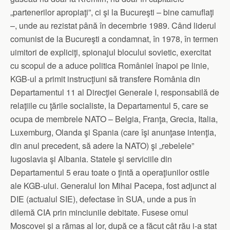
„partenerilor apropiaţi”, ci şi la Bucureşti – bine camuflaţi
–, unde au rezistat până în decembrie 1989. Când liderul
comunist de la Bucureşti a condamnat, în 1978, în termen
uimitori de expliciţi, spionajul blocului sovietic, exercitat
cu scopul de a aduce politica României înapoi pe linie,
KGB-ul a primit instrucţiuni să transfere România din
Departamentul 11 al Direcţiei Generale I, responsabilă de
relaţiile cu ţările socialiste, la Departamentul 5, care se
ocupa de membrele NATO – Belgia, Franţa, Grecia, Italia,
Luxemburg, Olanda şi Spania (care îşi anunţase intenţia,
din anul precedent, să adere la NATO) şi „rebelele”
Iugoslavia şi Albania. Statele şi serviciile din
Departamentul 5 erau toate o ţintă a operaţiunilor ostile
ale KGB-ului. Generalul Ion Mihai Pacepa, fost adjunct al
DIE (actualul SIE), defectase în SUA, unde a pus în
dilemă CIA prin minciunile debitate. Fusese omul
Moscovei şi a rămas al lor, după ce a făcut cât rău i-a stat