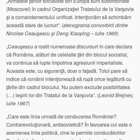
„Armatele ţărilor socialiste din Europa sunt subordonate
(Moscovei) în cadrul Organizaţiei Tratatului de la Varşovia
şi a comandamentului unificat. Intenţionăm să schimbăm
această stare de lucruri”. (
stenograma convorbirii dintre
Nicolae Ceauşescu şi Deng Xiaoping – iulie 1965
)
„Ceauşescu a rostit numeroase discursuri în care declara
că România, alături de celelalte ţări din blocul socialist,
va continua să lupte împotriva agresiunii imperialiste.
Aceasta este, cu siguranţă, doar o faţadă. Totul pare să
indice că românii intenţionează să rupă orice legătură cu
ţările din cadrul blocului. Nu putem exclude posibilitatea
(…) ieşirii lor din Tratatul de la Varşovia”. (
Leonid Brejnev,
iulie 1967
)
„Care este linia urmată de conducerea României?
Contrarevoluţionară, antisovietică? În favoarea cui este o
asemenea linie politică, cine le permite conducătorilor