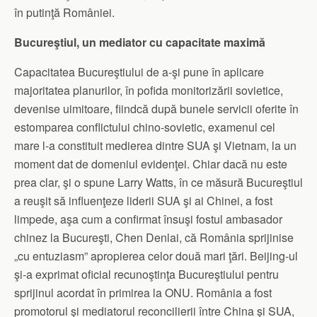
în putinţă României.
Bucureştiul, un mediator cu capacitate maximă
Capacitatea Bucureştiului de a-şi pune în aplicare
majoritatea planurilor, în pofida monitorizării sovietice,
devenise uimitoare, fiindcă după bunele servicii oferite în
estomparea conflictului chino-sovietic, examenul cel
mare l-a constituit medierea dintre SUA şi Vietnam, la un
moment dat de domeniul evidenţei. Chiar dacă nu este
prea clar, şi o spune Larry Watts, în ce măsură Bucureştiul
a reuşit să influenţeze liderii SUA şi ai Chinei, a fost
limpede, aşa cum a confirmat însuşi fostul ambasador
chinez la Bucureşti, Chen Denlai, că România sprijinise
„cu entuziasm” apropierea celor două mari ţări. Beijing-ul
şi-a exprimat oficial recunoştinţa Bucureştiului pentru
sprijinul acordat în primirea la ONU. România a fost
promotorul şi mediatorul reconcilierii între China şi SUA,