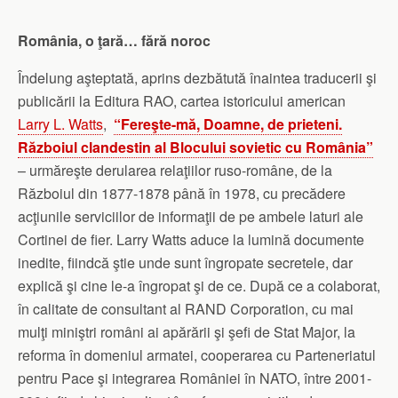
România, o ţară… fără noroc
Îndelung aşteptată, aprins dezbătută înaintea traducerii şi
publicării la Editura RAO, cartea istoricului american
Larry L. Watts
,
“Fereşte-mă, Doamne, de prieteni.
Războiul clandestin al Blocului sovietic cu România”
– urmăreşte derularea relaţiilor ruso-române, de la
Războiul din 1877-1878 până în 1978, cu precădere
acţiunile serviciilor de informaţii de pe ambele laturi ale
Cortinei de fier. Larry Watts aduce la lumină documente
inedite, fiindcă ştie unde sunt îngropate secretele, dar
explică şi cine le-a îngropat şi de ce. După ce a colaborat,
în calitate de consultant al RAND Corporation, cu mai
mulţi miniştri români ai apărării şi şefi de Stat Major, la
reforma în domeniul armatei, cooperarea cu Parteneriatul
pentru Pace şi integrarea României în NATO, între 2001-