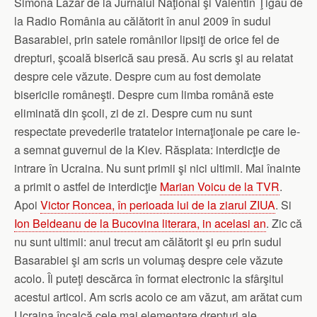
Simona Lazăr de la Jurnalul Naţional şi Valentin Ţigău de
la Radio România au călătorit în anul 2009 în sudul
Basarabiei, prin satele românilor lipsiţi de orice fel de
drepturi, şcoală biserică sau presă. Au scris şi au relatat
despre cele văzute. Despre cum au fost demolate
bisericile româneşti. Despre cum limba română este
eliminată din şcoli, zi de zi. Despre cum nu sunt
respectate prevederile tratatelor internaţionale pe care le-
a semnat guvernul de la Kiev. Răsplata: interdicţie de
intrare în Ucraina. Nu sunt primii şi nici ultimii. Mai înainte
a primit o astfel de interdicţie
Marian Voicu de la TVR
.
Apoi
Victor Roncea, în perioada lui de la ziarul ZIUA
. Si
Ion Beldeanu de la Bucovina literara, in acelasi an
. Zic că
nu sunt ultimii: anul trecut am călătorit şi eu prin sudul
Basarabiei şi am scris un volumaş despre cele văzute
acolo. Îl puteţi descărca în format electronic la sfârşitul
acestui articol. Am scris acolo ce am văzut, am arătat cum
Ucraina încalcă cele mai elementare drepturi ale