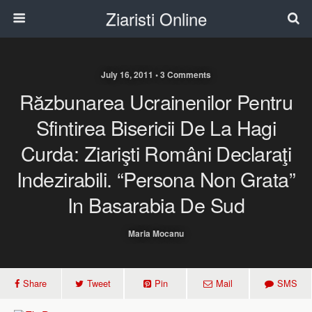
Ziaristi Online
July 16, 2011 • 3 Comments
Răzbunarea Ucrainenilor Pentru
Sfintirea Bisericii De La Hagi
Curda: Ziarişti Români Declaraţi
Indezirabili. “Persona Non Grata”
In Basarabia De Sud
Maria Mocanu
Share
Tweet
Pin
Mail
SMS