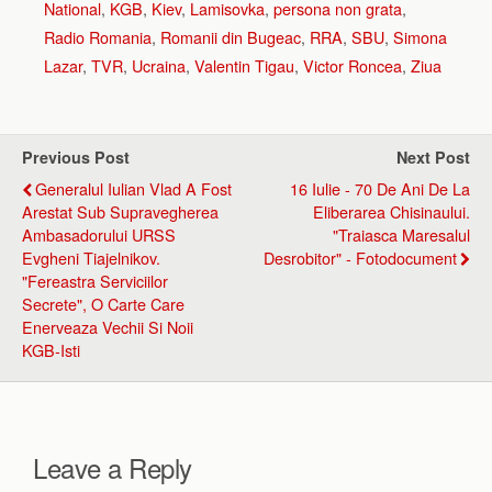
National
,
KGB
,
Kiev
,
Lamisovka
,
persona non grata
,
Radio Romania
,
Romanii din Bugeac
,
RRA
,
SBU
,
Simona
Lazar
,
TVR
,
Ucraina
,
Valentin Tigau
,
Victor Roncea
,
Ziua
Previous Post
Next Post
Generalul Iulian Vlad A Fost
16 Iulie - 70 De Ani De La
Arestat Sub Supravegherea
Eliberarea Chisinaului.
Ambasadorului URSS
"Traiasca Maresalul
Evgheni Tiajelnikov.
Desrobitor" - Fotodocument
"Fereastra Serviciilor
Secrete", O Carte Care
Enerveaza Vechii Si Noii
KGB-Isti
Leave a Reply