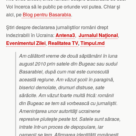
Voi încerca să le public pe oriunde voi putea. Chiar şi
aici, pe
Blog pentru Basarabia
.
Ştiri despre declararea jurnaliştilor români drept
indezirabili în Ucraina:
Antena3
,
Jurnalul Naţional
,
Evenimentul Zilei
,
Realitatea TV
,
Timpul.md
Am călătorit vreme de două săptămâni în luna
august 2010 prin satele din Bugeac sau sudul
Basarabiei, după cum mai este cunoscută
această regiune. Am văzut şcoli în paragină,
biserici demolate, drumuri distruse, sate
sărăcite. Am văzut foarte multă frică: românii
din Bugeac se tem să vorbească cu jurnaliştii.
Ameninţarea unor autorităţi ucrainene
represive pluteşte peste tot. Satele sunt sărace,
intrate într-un proces de depopulare, iar
oamenii se tem. Afirmarea identităţii româneşti