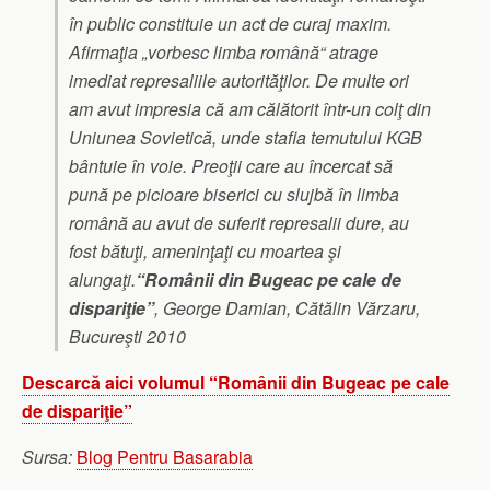
în public constituie un act de curaj maxim.
Afirmaţia „vorbesc limba română“ atrage
imediat represaliile autorităţilor. De multe ori
am avut impresia că am călătorit într-un colţ din
Uniunea Sovietică, unde stafia temutului KGB
bântuie în voie. Preoţii care au încercat să
pună pe picioare biserici cu slujbă în limba
română au avut de suferit represalii dure, au
fost bătuţi, ameninţaţi cu moartea şi
alungaţi.
“Românii din Bugeac pe cale de
dispariţie”
, George Damian, Cătălin Vărzaru,
Bucureşti 2010
Descarcă aici volumul “Românii din Bugeac pe cale
de dispariţie”
Sursa:
Blog Pentru Basarabia