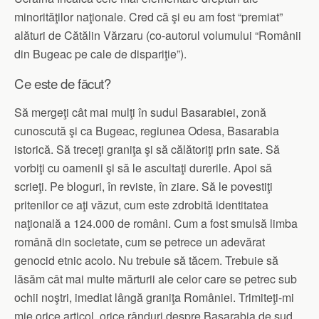
minorităţilor naţionale. Cred că şi eu am fost “premiat”
alături de Cătălin Vărzaru (co-autorul volumului “Românii
din Bugeac pe cale de dispariţie”).
Ce este de făcut?
Să mergeţi cât mai mulţi în sudul Basarabiei, zonă
cunoscută şi ca Bugeac, regiunea Odesa, Basarabia
istorică. Să treceţi graniţa şi să călătoriţi prin sate. Să
vorbiţi cu oamenii şi să le ascultaţi durerile. Apoi să
scrieţi. Pe bloguri, în reviste, în ziare. Să le povestiţi
pritenilor ce aţi văzut, cum este zdrobită identitatea
naţională a 124.000 de români. Cum a fost smulsă limba
română din societate, cum se petrece un adevărat
genocid etnic acolo. Nu trebuie să tăcem. Trebuie să
lăsăm cât mai multe mărturii ale celor care se petrec sub
ochii noştri, imediat lângă graniţa României. Trimiteţi-mi
mie orice articol, orice rânduri despre Basarabia de sud.