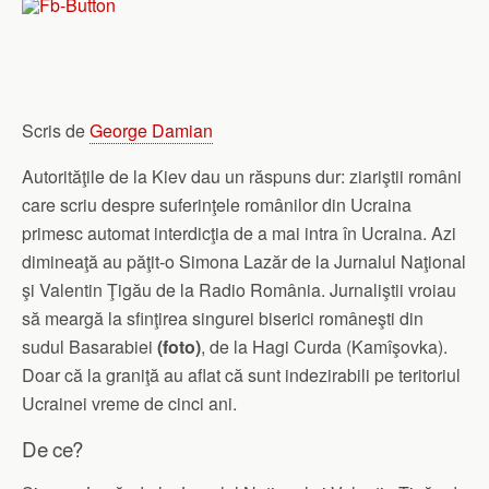
Scris de
George Damian
Autorităţile de la Kiev dau un răspuns dur: ziariştii români
care scriu despre suferinţele românilor din Ucraina
primesc automat interdicţia de a mai intra în Ucraina. Azi
dimineaţă au păţit-o Simona Lazăr de la Jurnalul Naţional
şi Valentin Ţigău de la Radio România. Jurnaliştii vroiau
să meargă la sfinţirea singurei biserici româneşti din
sudul Basarabiei
(foto)
, de la Hagi Curda (Kamîşovka).
Doar că la graniţă au aflat că sunt indezirabili pe teritoriul
Ucrainei vreme de cinci ani.
De ce?