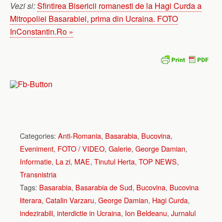
Vezi si:
Sfintirea Bisericii romanesti de la Hagi Curda a
Mitropoliei Basarabiei, prima din Ucraina. FOTO
InConstantin.Ro »
Categories:
Anti-Romania
,
Basarabia
,
Bucovina
,
Eveniment
,
FOTO / VIDEO
,
Galerie
,
George Damian
,
Informatie
,
La zi
,
MAE
,
Tinutul Herta
,
TOP NEWS
,
Transnistria
Tags:
Basarabia
,
Basarabia de Sud
,
Bucovina
,
Bucovina
literara
,
Catalin Varzaru
,
George Damian
,
Hagi Curda
,
indezirabili
,
interdictie in Ucraina
,
Ion Beldeanu
,
Jurnalul