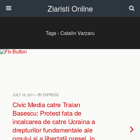
Ziaristi Online
Tags › Catalin Varzaru
JULY 18, 2011 • BY EXPRESS
Civic Media catre Traian
Basescu: Protest fata de
incalcarea de catre Ucraina a
drepturilor fundamentale ale
omului si a libertatii presei, in