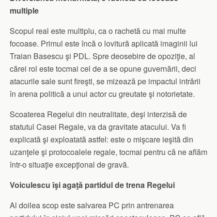
multiple
Scopul real este multiplu, ca o rachetă cu mai multe
focoase. Primul este încă o lovitură aplicată imaginii lui
Traian Basescu şi PDL. Spre deosebire de opo­ziţie, al
cărei rol este tocmai cel de a se opune guvernării, deci
atacurile sale sunt fireşti, se mizează pe impactul intrării
în arena politică a unui actor cu greutate şi notorietate.
Scoaterea Re­gelui din neutralitate, deşi interzisă de
statutul Casei Regale, va da gravitate atacului. Va fi
explicată şi exploatată astfel: este o mişcare ieşită din
uzanţele şi protocoalele regale, tocmai pentru că ne aflăm
într-o situaţie excepţional de gravă.
Voiculescu îşi agaţă partidul de trena Regelui
Al doilea scop este salvarea PC prin antrenarea