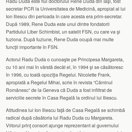
Radu Duda este fiul doctorului Rene Duda din Iaşi, fost
secretar PCR la Universitatea de Medicină, apropiat al lui
Ion Iliescu din perioada în care acesta era prim-secretar.
După 1989, Rene Duda este unul dintre fondatorii
Partidului Liber Schimbist, un satelit FSN, cu care va şi
fuziona. După fuziune, Rene Duda ocupă mai multe
funcţii importante în FSN.
Actorul Radu Duda o cunoaşte pe Principesa Margareta,
cu 10 ani mai în vârstă decât el, în 1994 şi se căsătoresc
în 1996, cu toată opoziţia Regelui. Nicolette Frank,
apropiată a Regelui Mihai, scrie în revista “Căminul
Românesc” de la Geneva că Duda a fost infiltrat de
serviciile secrete în Casa Regală la ordinul lui Iliescu.
Atitudinea lui Ion Iliescu faţă de Casa Regală se schimbă
radical după căsătoria lui Radu Duda cu Margareta.
Viitorul prinţ consort ajunge reprezentant al guvernului