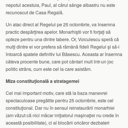
nepotul acestuia, Paul, al cărui sânge albastru nu este
recunoscut de Casa Regală.
Un atac direct al Regelui pe 25 octombrie, va însemna
practic despărţirea apelor. Mo­narhiştii vor fi forţaţi să
opteze pentru una dintre tabere. Or, Voiculescu speră că
mulţi dintre ei vor prefera să rămână fideli Regelui şi să-i
întoarcă spatele definitiv lui Băsescu. Aceasta ar însemna
câteva procente bune, care pot cântari mult într-un joc
politic strâns, cum este cel la care asistăm.
Miza constituţională a stratagemei
Cel mai important motiv, care stă la baza manevrei
spectaculoase pregătite pentru 25 octombrie, este cel
constituţional. Dar nu în sensul reinstaurării monarhiei
(am văzut că nici măcar iniţiatorul maşinaţiei nu crede în
această posibilitate), ci al blocării oricăror dezbateri