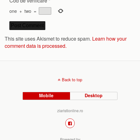
Cod de verificare
*
one
+
two
=
This site uses Akismet to reduce spam.
Learn how your
comment data is processed.
Back to top
Mobile
Desktop
ziaristionline.ro
Powered by