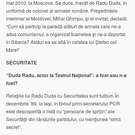
mai 2010, la Moscova. Se duce, însoţit de Radu Duda, în
uniformă de colonel al armatei române. Preşedintele
interimar al Moldovei, Mihai Ghimpu, şi el invitat, declară:
“Cum să particip la paradă alături de armata care ne-a
adus comunismul, a organizat foametea şi ne-a deportat
în Siberia? Astăzi ea se află în cetatea lui Ştefan cel
Mare!”
SECURITATE
“Duda Radu, actor la Teatrul Naţional”: a fost sau n-a
fost?
Relaţiile lui Radu Duda cu Securitatea sunt tulburi. În
decembrie ’89, la Iaşi, în biroul prim-secretarului PCR
este descoperită o listă cu “persoane de sprijin” ale
Securităţii din rândurile partidului, cu menţiunea “strict
secret”.