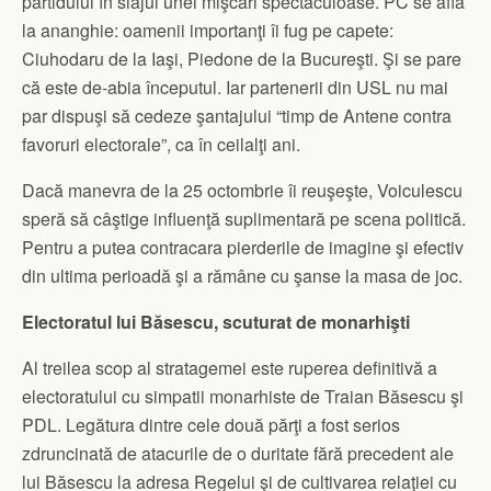
partidului în siajul unei mişcări spectaculoase. PC se află
la ananghie: oamenii importanţi îi fug pe capete:
Ciuhodaru de la Iaşi, Piedone de la Bucureşti. Şi se pare
că este de-abia începutul. Iar partenerii din USL nu mai
par dispuşi să cedeze şantajului “timp de Antene contra
favoruri electorale”, ca în ceilalţi ani.
Dacă manevra de la 25 octombrie îi reuşeşte, Voiculescu
speră să câştige influenţă suplimentară pe scena politică.
Pentru a putea contracara pierderile de imagine şi efectiv
din ultima perioadă şi a rămâne cu şanse la masa de joc.
Electoratul lui Băsescu, scuturat de monarhişti
Al treilea scop al stratagemei este ruperea definitivă a
electoratului cu simpatii monarhiste de Traian Băsescu şi
PDL. Legătura dintre cele două părţi a fost serios
zdruncinată de atacurile de o duritate fără precedent ale
lui Băsescu la adresa Regelui şi de cultivarea relaţiei cu