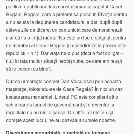
politică republicană fără consimţământul capului Casei
Regale. Regele, care a preferat să plece în Elveţia pentru
a nu asista la depunerea candidaturii, a dat, după după
câteva zile de tăcere, un comunicat care demonstrează
clar că i s-a forţat mâna: “Nu este un lucru obişnuit pentru
un membru al Casei Regale (să candideze la preşedinţia
republicii – n.r.). Dar viaţa ne-a pus (deci a fost obligat –
n.r.) în faţa multor situaţii neobişnuite, pe care am reuşit
să le trecem cu bine”.
Dar ce urmăreşte concret Dan Voiculescu prin această
ma­şinaţie, folosindu-se de Casa Regală? În nici un caz
instaurarea monarhiei. Liderul PC este con­ştient că o
schimbare a formei de guvernământ şi o revenire la
regalitate nu au nici o şansă. De altfel, el nici nu îşi
doreşte acest lucru, ne-au dezvăluit sursele noastre.
Diversiunea monarhistă, o rachetă cu focoase