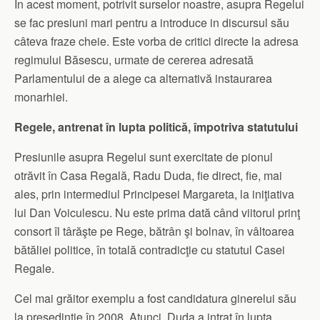
În acest moment, potrivit surselor noastre, asupra Regelui
se fac presiuni mari pentru a introduce in discursul său
câteva fraze cheie. Este vorba de critici directe la adresa
regimului Băsescu, urmate de cererea adresată
Parlamentului de a alege ca alternativă instaurarea
monarhiei.
Regele, antrenat în lupta politică, împotriva statutului
Presiunile asupra Regelui sunt exercitate de pionul
otrăvit în Casa Regală, Radu Duda, fie direct, fie, mai
ales, prin intermediul Principesei Margareta, la iniţiativa
lui Dan Voiculescu. Nu este prima dată când viitorul prinţ
consort îl târăşte pe Rege, bătrân şi bolnav, în vâltoarea
bătăliei politice, în totală contra­dicţie cu statutul Casei
Regale.
Cel mai grăitor exemplu a fost candidatura ginerelui său
la preşedinţie în 2008. Atunci, Duda a intrat în lupta