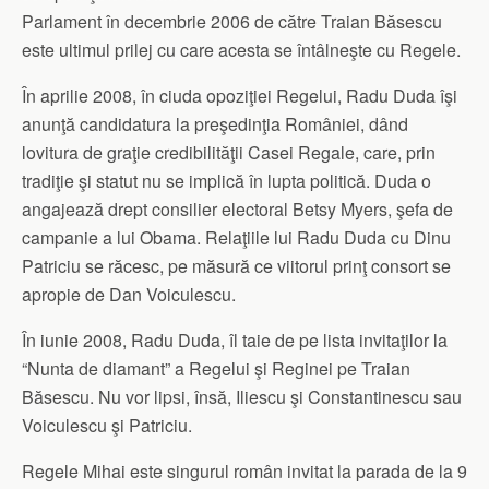
Parlament în decembrie 2006 de către Traian Băsescu
este ultimul prilej cu care acesta se întâlneşte cu Regele.
În aprilie 2008, în ciuda opoziţiei Regelui, Radu Duda îşi
anunţă candidatura la preşedinţia României, dând
lovitura de graţie credibilităţii Casei Regale, care, prin
tradiţie şi statut nu se implică în lupta politică. Duda o
angajează drept consilier electoral Betsy Myers, şefa de
campanie a lui Obama. Relaţiile lui Radu Duda cu Dinu
Patriciu se răcesc, pe măsură ce viitorul prinţ consort se
apropie de Dan Voiculescu.
În iunie 2008, Radu Duda, îl taie de pe lista invitaţilor la
“Nunta de diamant” a Regelui şi Reginei pe Traian
Băsescu. Nu vor lipsi, însă, Iliescu şi Constantinescu sau
Voiculescu şi Patriciu.
Regele Mihai este singurul român invitat la parada de la 9