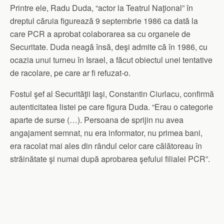
Printre ele, Radu Duda, “actor la Teatrul Naţional” în
dreptul căruia figurează 9 septembrie 1986 ca dată la
care PCR a aprobat colaborarea sa cu organele de
Securitate. Duda neagă însă, deşi admite că în 1986, cu
ocazia unui turneu în Israel, a făcut obiectul unei tentative
de racolare, pe care ar fi refuzat-o.
Fostul şef al Securităţii Iaşi, Constantin Ciurlacu, confirmă
autenticitatea listei pe care figura Duda. “Erau o categorie
aparte de surse (…). Persoana de sprijin nu avea
angajament semnat, nu era informator, nu primea bani,
era racolat mai ales din rândul celor care călătoreau în
străinătate şi numai după aprobarea şefului filialei PCR”.