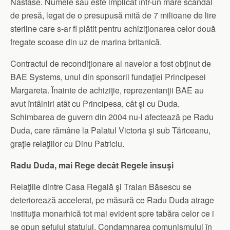
Năstase. Numele său este implicat într-un mare scandal
de presă, legat de o presupusă mită de 7 milioane de lire
sterline care s-ar fi plătit pentru achi­ziţionarea celor două
fregate scoase din uz de marina britanică.
Contractul de recondiţionare al navelor a fost obţinut de
BAE Systems, unul din sponsorii fun­da­ţiei Principesei
Margareta. Înainte de achiziţie, repre­zen­tanţii BAE au
avut întâlniri atât cu Principesa, cât şi cu Duda.
Schimbarea de guvern din 2004 nu-l afectează pe Radu
Duda, care rămâne la Palatul Victoria şi sub Tăriceanu,
graţie relaţiilor cu Dinu Patriciu.
Radu Duda, mai Rege decât Regele însuşi
Relaţiile dintre Casa Regală şi Traian Băsescu se
deteriorează accelerat, pe măsură ce Radu Duda atrage
instituţia monarhică tot mai evident spre tabăra celor ce i
se opun şefului statului. Condamnarea comunismului în