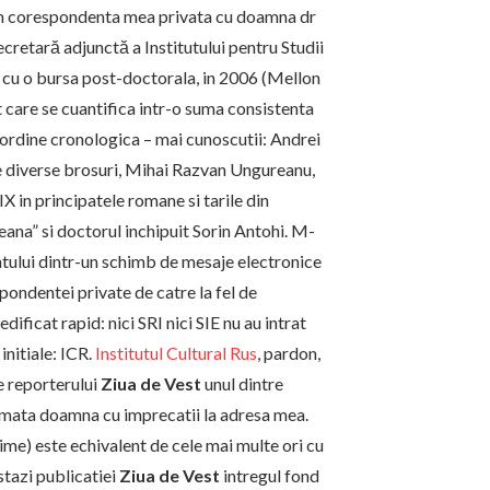
in corespondenta mea privata cu doamna dr
cretară adjunctă a Institutului pentru Studii
 cu o bursa post-doctorala, in 2006 (Mellon
 care se cuantifica intr-o suma consistenta
in ordine cronologica – mai cunoscutii: Andrei
ie diverse brosuri, Mihai Razvan Ungureanu,
IX in principatele romane si tarile din
eana” si doctorul inchipuit Sorin Antohi. M-
tului dintr-un schimb de mesaje electronice
spondentei private de catre la fel de
ificat rapid: nici SRI nici SIE nu au intrat
initiale: ICR.
Institutul Cultural Rus
, pardon,
e reporterului
Ziua de Vest
unul dintre
imata doamna cu imprecatii la adresa mea.
me) este echivalent de cele mai multe ori cu
stazi publicatiei
Ziua de Vest
intregul fond