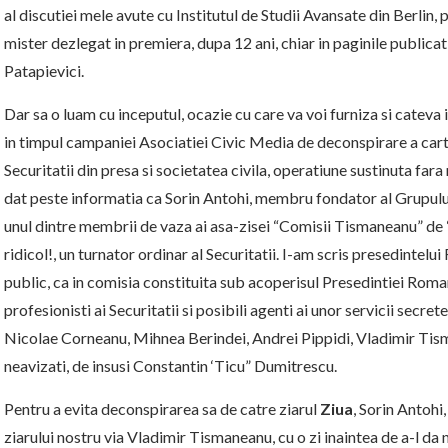
al discutiei mele avute cu Institutul de Studii Avansate din Berlin,
mister dezlegat in premiera, dupa 12 ani, chiar in paginile publicat
Patapievici.
Dar sa o luam cu inceputul, ocazie cu care va voi furniza si cateva i
in timpul campaniei Asociatiei Civic Media de deconspirare a carti
Securitatii din presa si societatea civila, operatiune sustinuta fara
dat peste informatia ca Sorin Antohi, membru fondator al Grupului 
unul dintre membrii de vaza ai asa-zisei “Comisii Tismaneanu” de
ridicol!, un turnator ordinar al Securitatii. I-am scris presedintelu
public, ca in comisia constituita sub acoperisul Presedintiei Romani
profesionisti ai Securitatii si posibili agenti ai unor servicii secre
Nicolae Corneanu, Mihnea Berindei, Andrei Pippidi, Vladimir Tisma
neavizati, de insusi Constantin ‘Ticu” Dumitrescu.
Pentru a evita deconspirarea sa de catre ziarul
Ziua
, Sorin Antohi,
ziarului nostru via Vladimir Tismaneanu, cu o zi inaintea de a-l da 