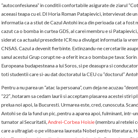
“autoconfesiunea” in conditii confortabile asigurate de ziarul “Cot
aceeasi teapa cu el. Dl Horia Roman Patapievici, intervievat de un 
informatia ca a stiut de Cazul Antohi inca din perioada cat a fos
cazut ca o bomba in curtea GDS, al carei membru e si Patapievici,
siderat ca actualul presedinte ICR nu a divulgat informatia la vre
CNSAS. Cazul a devenit fierbinte. Extinzandu-ne cercetarile asupra
sanul acestui Grup corupt ne-a oferit inca o bomba pe tava: Sorin
Europeana budapesteana a lui Soros, si pe deasupra si conducator 
toti studentii care si-au dat doctoratul la CEU cu “doctorul” Antoh
Pentru a nu parea un “atac la persoana”, cum deja ne acuzau “deont
“22″, hotaram sa cedam laurii si acceptam plasarea acestei stiri plin
prelua noi apoi, la Bucuresti. Urmarea este, cred, cunoscuta. Scand
Antohi se da la fund un pic, pentru a aparea apoi, fulminant, intr-un
turnator al Securitatii,
Andrei-Corbea Hoisie
(membru al retelei 
care a ultragiat-o pe viitoarea laureata Nobel pentru literatura, 