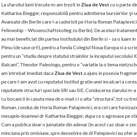
La sfarsitul lunii trecute m-am trezit in
Ziua de Vest
cu o parte d
Katharina Biegger, responsabilă pentru admiterea bursierilor şi se
Avansate din Berlin care l-a cadorisit pe Horia Roman Patapievici
Fellowship – Wissenschaftskolleg zu Berlin). De acelasi tratament
au mai beneficiat din partea Institutului din Berlin si – sa o luam 
Plesu (de sase ori!), pentru a fonda Colegiul Noua Europa si a scr
pentru un “studiu despre statutul strainilor la inceputul secolului X
Balcani”, Theodor Paleologu, pentru o “variatie la o tema nietzsch
am intrebat imediat daca
Ziua de Vest
a ajuns in posesia fragmen
pe care l-am avut cu reputatul Institut gratie unei incalcari a core
reputatele structuri speciale SRI sau SIE. Conducerea ziarului m-a ed
cu bocancii in casuta mea de e-mail ci o alta “structura”, tot cu trei 
Roman, condus de Horia Roman Patapievici, era cel care furnizaz
mesajele doamnei dr Katharina Biegger, dupa ce o agresase pe st
Cum a publica doar o jumatate din adevar (in acest caz doar o zeci
minciuna prin omisiune, spre deosebire de dl Patepievici eu ofer a