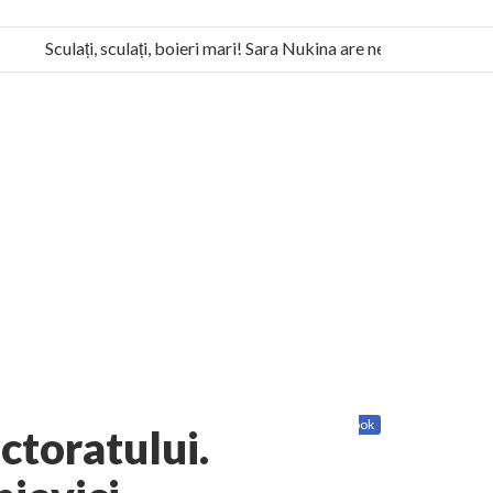
Sculați, sculați, boieri mari! Sara Nukina are nevoie de ajutorul n
la Humanitas militează pentru federalizarea României
Share
Twitter
Facebook
octoratului.