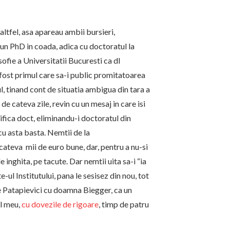
altfel, asa apareau ambii bursieri,
 un PhD in coada, adica cu doctoratul la
ofie a Universitatii Bucuresti ca dl
i fost primul care sa-i public promitatoarea
ul, tinand cont de situatia ambigua din tara a
 de cateva zile, revin cu un mesaj in care isi
ifica doct, eliminandu-i doctoratul din
 cu asta basta. Nemtii de la
cateva mii de euro bune, dar, pentru a nu-si
 inghita, pe tacute. Dar nemtii uita sa-i “ia
-ul Institutului, pana le sesisez din nou, tot
e Patapievici cu doamna Biegger, ca un
ul meu,
cu dovezile de rigoare
, timp de patru