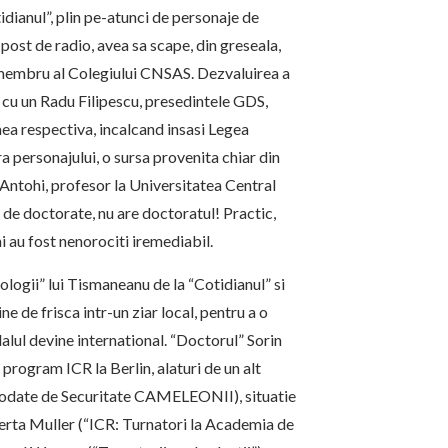
idianul”, plin pe-atunci de personaje de
post de radio, avea sa scape, din greseala,
t membru al Colegiului CNSAS. Dezvaluirea a
 cu un Radu Filipescu, presedintele GDS,
mea respectiva, incalcand insasi Legea
 personajului, o sursa provenita chiar din
 Antohi, profesor la Universitatea Central
de doctorate, nu are doctoratul! Practic,
i au fost nenorociti iremediabil.
ologii” lui Tismaneanu de la “Cotidianul” si
e de frisca intr-un ziar local, pentru a o
alul devine international. “Doctorul” Sorin
 program ICR la Berlin, alaturi de un alt
codate de Securitate CAMELEONII), situatie
Herta Muller (“ICR: Turnatori la Academia de