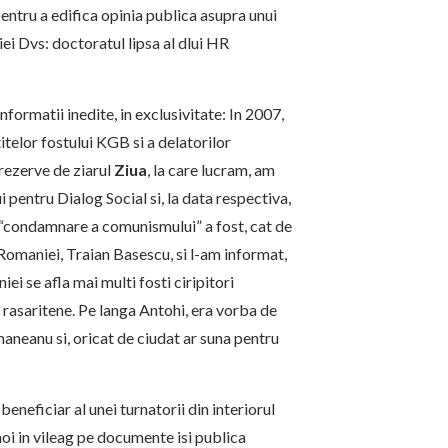
 pentru a edifica opinia publica asupra unui
iei Dvs: doctoratul lipsa al dlui HR
nformatii inedite, in exclusivitate: In 2007,
telor fostului KGB si a delatorilor
 rezerve de ziarul
Ziua
, la care lucram, am
pentru Dialog Social si, la data respectiva,
 “condamnare a comunismului” a fost, cat de
i Romaniei, Traian Basescu, si l-am informat,
ei se afla mai multi fosti ciripitori
te rasaritene. Pe langa Antohi, era vorba de
neanu si, oricat de ciudat ar suna pentru
 beneficiar al unei turnatorii din interiorul
noi in vileag pe documente isi publica