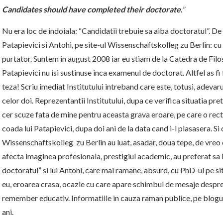
Candidates should have completed their doctorate
.
”
Nu era loc de indoiala: “Candidatii trebuie sa aiba doctoratul”. De 
Patapievici si Antohi, pe site-ul Wissenschaftskolleg zu Berlin: cu
purtator. Suntem in august 2008 iar eu stiam de la Catedra de Filos
Patapievici nu isi sustinuse inca examenul de doctorat. Altfel as f
teza! Scriu imediat Institutului intreband care este, totusi, adevar
celor doi. Reprezentantii Institutului, dupa ce verifica situatia pret
cer scuze fata de mine pentru aceasta grava eroare, pe care o rect
coada lui Patapievici, dupa doi ani de la data cand i-l plasasera. Si
Wissenschaftskolleg zu Berlin au luat, asadar, doua tepe, de vreo 
afecta imaginea profesionala, prestigiul academic, au preferat sa le
doctoratul” si lui Antohi, care mai ramane, absurd, cu PhD-ul pe site
eu, eroarea crasa, ocazie cu care apare schimbul de mesaje despr
remember educativ. Informatiile in cauza raman publice, pe blog
ani.