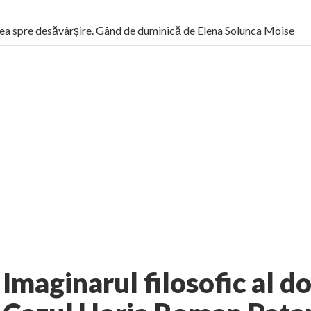
 spre desăvârșire. Gând de duminică de Elena Solunca Moise
l român: “românii sunt slavi, nu latini”. Fostul agent ceaușist de 
7 comments
usiv
Galerie
AUTHOR:
EXPRESS
-
APRIL 10, 2012
Imaginarul filosofic al d