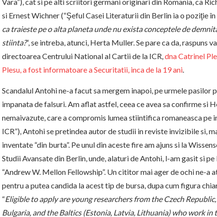
Vara”), cat si pe alti scriitori germani originari din Romania, ca Ri
si Ernest Wichner (“Şeful Casei Literaturii din Berlin ia o poziţie în
ca traieste pe o alta planeta unde nu exista conceptele de demnita
stiinta?
“, se intreba, atunci, Herta Muller. Se pare ca da, raspuns va
directoarea Centrului National al Cartii de la ICR,
dna Catrinel Ples
Plesu, a fost informatoare a Securitatii, inca de la 19 ani
.
Scandalul Antohi ne-a facut sa mergem inapoi, pe urmele pasilor pe 
impanata de falsuri. Am aflat astfel, ceea ce avea sa confirme si H
nemaivazute, care a compromis lumea stiintifica romaneasca pe in
ICR”), Antohi se pretindea autor de studii in reviste invizibile si, 
inventate “din burta”. Pe unul din aceste fire am ajuns si la Wissen
Studii Avansate din Berlin, unde, alaturi de Antohi, l-am gasit si p
“Andrew W. Mellon Fellowship”. Un cititor mai ager de ochi ne-a a
pentru a putea candida la acest tip de bursa, dupa cum figura chiar 
“
Eligible to apply are young researchers from the Czech Republic
Bulgaria, and the Baltics (Estonia, Latvia, Lithuania) who work in 