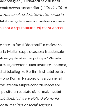
chard Wagner (“Turnatorii ne dau lectii”)
 controversa turnatorilor”). “
Crede ICR-ul
te personala si de integritate morala in
labil si azi, daca avem in vedere ca insasi
u, sotia reputatului (si el) eseist Andrei
care i-a facut “doctorul” in cariera sa
erta Muller, ca, pe deasupra fraudei sale
treaga planeta (mai putin pe “Planeta
mai mult, director al unor institute-fantoma,
schaftskolleg zu Berlin – Institutul pentru
e Horia Roman Patapievici, ca bursier al
tras atentia asupra conditiei necesare
pe site-ul reputatului, normal, Institut:
, Slovakia, Hungary, Poland, Romania,
the humanities or social sciences.