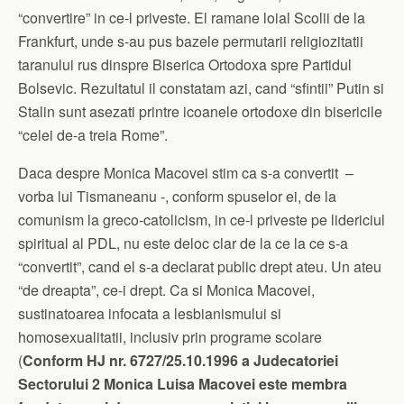
“convertire” in ce-l priveste. El ramane loial Scolii de la
Frankfurt, unde s-au pus bazele permutarii religiozitatii
taranului rus dinspre Biserica Ortodoxa spre Partidul
Bolsevic. Rezultatul il constatam azi, cand “sfintii” Putin si
Stalin sunt asezati printre icoanele ortodoxe din bisericile
“celei de-a treia Rome”.
Daca despre Monica Macovei stim ca s-a convertit –
vorba lui Tismaneanu -, conform spuselor ei, de la
comunism la greco-catolicism, in ce-l priveste pe lidericiul
spiritual al PDL, nu este deloc clar de la ce la ce s-a
“convertit”, cand el s-a declarat public drept ateu. Un ateu
“de dreapta”, ce-i drept. Ca si Monica Macovei,
sustinatoarea infocata a lesbianismului si
homosexualitatii, inclusiv prin programe scolare
(
Conform
HJ nr. 6727/25.10.1996
a Judecatoriei
Sectorului 2 Monica Luisa Macovei este membra