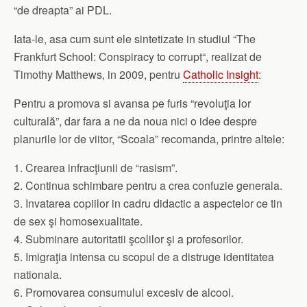
“de dreapta” ai PDL.
Iata-le, asa cum sunt ele sintetizate in studiul
“The
Frankfurt School: Conspiracy to corrupt
“, realizat de
Timothy Matthews, in 2009, pentru
Catholic Insight
:
Pentru a promova si avansa pe furis “revoluţia lor
culturală”, dar fara a ne da noua nici o idee despre
planurile lor de viitor, “Scoala” recomanda, printre altele:
1. Crearea infracţiunii de “rasism”.
2. Continua schimbare pentru a crea confuzie generala.
3. Invatarea copiilor in cadru didactic a aspectelor ce tin
de sex şi homosexualitate.
4. Subminare autoritatii şcolilor şi a profesorilor.
5. Imigraţia intensa cu scopul de a distruge identitatea
nationala.
6. Promovarea consumului excesiv de alcool.