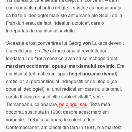
cum comunismul ar fi o religie – sustine cu nonsalanata
ca bazele ideologiei marxiste antiumane ale Scolii de la
Frankfurt erau, de fapt, “idealuri utopice”, care o
indepartau de marxismul sovietic.
“Aceasta a fost convertirea lui Georg
von
Lukacs devenit
dialecticianul
en titre
al marxismului revolutionar,
fondatorul de fapt a ceea ce avea sa se inchege drept
marxism occidental
,
opusul marxismului sovietic
. Era
marxismul (ori mai exact spus
hegeliano-marxismul
)
ereticilor, al perdantilor, al indragostitilor de utopie (ca
opus al ideologiei), al unui radicalism care nu uita omul,
caruia ii pasa de supliciile subiectivitatii.”, scrie
Tismaneanu, ca aparare,
pe blogul sau
.”Teza mea
doctorat, sustinuta in 1980, despre acest marxism
vorbeste. Trebuia sa apara in colectia “Idei
Contemporane”, am plecat din tara in 1981, n-a mai fost