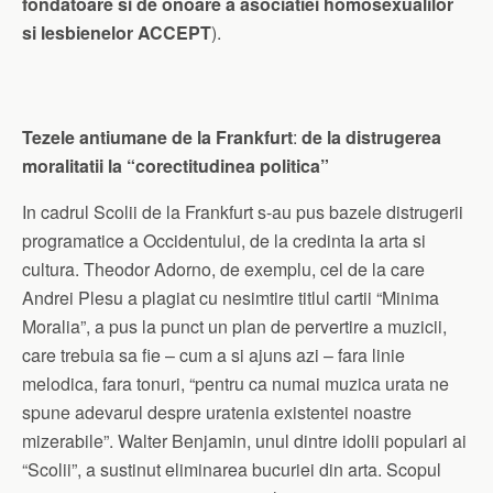
fondatoare si de onoare a asociatiei homosexualilor
si lesbienelor ACCEPT
).
Tezele antiumane de la Frankfurt
:
de la distrugerea
moralitatii la “corectitudinea politica”
In cadrul Scolii de la Frankfurt s-au pus bazele distrugerii
programatice a Occidentului, de la credinta la arta si
cultura. Theodor Adorno, de exemplu, cel de la care
Andrei Plesu a plagiat cu nesimtire titlul cartii “Minima
Moralia”, a pus la punct un plan de pervertire a muzicii,
care trebuia sa fie – cum a si ajuns azi – fara linie
melodica, fara tonuri, “pentru ca numai muzica urata ne
spune adevarul despre uratenia existentei noastre
mizerabile”. Walter Benjamin, unul dintre idolii populari ai
“Scolii”, a sustinut eliminarea bucuriei din arta. Scopul