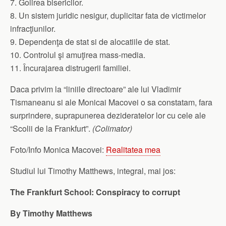
7. Golirea bisericilor.
8. Un sistem juridic nesigur, duplicitar fata de victimelor
infracţiunilor.
9. Dependenţa de stat si de alocatiile de stat.
10. Controlul şi amuţirea mass-media.
11. Încurajarea distrugerii familiei.
Daca privim la “liniile directoare” ale lui Vladimir
Tismaneanu si ale Monicai Macovei o sa constatam, fara
surprindere, suprapunerea dezideratelor lor cu cele ale
“Scolii de la Frankfurt”.
(Colimator)
Foto/Info Monica Macovei:
Realitatea mea
Studiul lui Timothy Matthews, integral, mai jos:
The Frankfurt School: Conspiracy to corrupt
By Timothy Matthews