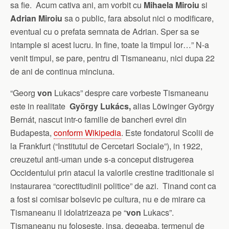
sa fie. Acum cativa ani, am vorbit cu
Mihaela Miroiu
si
Adrian Miroiu
sa o public, fara absolut nici o modificare,
eventual cu o prefata semnata de Adrian. Sper sa se
intample si acest lucru. In fine, toate la timpul lor…” N-a
venit timpul, se pare, pentru dl Tismaneanu, nici dupa 22
de ani de continua minciuna.
“Georg
von
Lukacs” despre care vorbeste Tismaneanu
este in realitate
György Lukács,
alias Löwinger György
Bernát, nascut intr-o familie de bancheri evrei din
Budapesta,
conform Wikipedia
. Este fondatorul Scolii de
la Frankfurt (“Institutul de Cercetari Sociale”), in 1922,
creuzetul anti-uman unde s-a conceput distrugerea
Occidentului prin atacul la valorile crestine traditionale si
instaurarea “corectitudinii politice” de azi. Tinand cont ca
a fost si comisar bolsevic pe cultura, nu e de mirare ca
Tismaneanu il idolatrizeaza pe “
von
Lukacs”.
Tismaneanu nu foloseste, insa, degeaba, termenul de