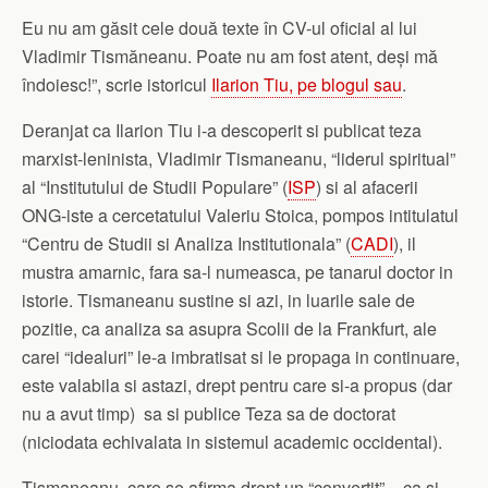
Eu nu am găsit cele două texte în CV-ul oficial al lui
Vladimir Tismăneanu. Poate nu am fost atent, deși mă
îndoiesc!”, scrie istoricul
Ilarion Tiu, pe blogul sau
.
Deranjat ca Ilarion Tiu i-a descoperit si publicat teza
marxist-leninista, Vladimir Tismaneanu, “liderul spiritual”
al “Institutului de Studii Populare” (
ISP
) si al afacerii
ONG-iste a cercetatului Valeriu Stoica, pompos intitulatul
“Centru de Studii si Analiza Institutionala” (
CADI
), il
mustra amarnic, fara sa-l numeasca, pe tanarul doctor in
istorie. Tismaneanu sustine si azi, in luarile sale de
pozitie, ca analiza sa asupra Scolii de la Frankfurt, ale
carei “idealuri” le-a imbratisat si le propaga in continuare,
este valabila si astazi, drept pentru care si-a propus (dar
nu a avut timp) sa si publice Teza sa de doctorat
(niciodata echivalata in sistemul academic occidental).
Tismaneanu, care se afirma drept un “convertit” – ca si