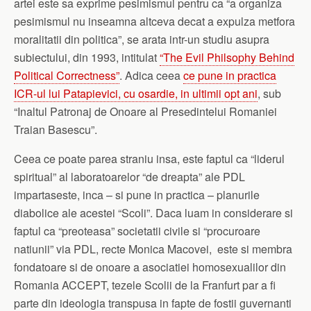
artei este sa exprime pesimismul pentru ca “a organiza
pesimismul nu inseamna altceva decat a expulza metfora
moralitatii din politica”, se arata intr-un studiu asupra
subiectului, din 1993, intitulat
“The Evil Philsophy Behind
Political Correctness”
. Adica ceea
ce pune in practica
ICR-ul lui Patapievici, cu osardie, in ultimii opt ani
, sub
“Inaltul Patronaj de Onoare al Presedintelui Romaniei
Traian Basescu”.
Ceea ce poate parea straniu insa, este faptul ca “liderul
spiritual” al laboratoarelor “de dreapta” ale PDL
impartaseste, inca – si pune in practica – planurile
diabolice ale acestei “Scoli”. Daca luam in considerare si
faptul ca “preoteasa” societatii civile si “procuroare
natiunii” via PDL, recte Monica Macovei, este si membra
fondatoare si de onoare a asociatiei homosexualilor din
Romania ACCEPT, tezele Scolii de la Franfurt par a fi
parte din ideologia transpusa in fapte de fostii guvernanti