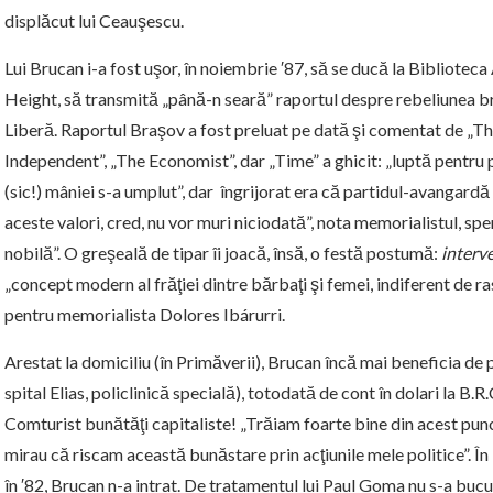
displăcut lui Ceauşescu.
Lui Brucan i-a fost uşor, în noiembrie ′87, să se ducă la Biblioteca
Height, să transmită „până-n seară” raportul despre rebeliunea b
Liberă. Raportul Braşov a fost preluat pe dată şi comentat de „
Independent”, „The Economist”, dar „Time” a ghicit: „luptă pentru
(sic!) mâniei s-a umplut”, dar îngrijorat era că partidul-avangardă
aceste valori, cred, nu vor muri niciodată”, nota memorialistul, sp
nobilă”. O greşeală de tipar îi joacă, însă, o festă postumă:
interv
„concept modern al frăţiei dintre bărbaţi şi femei, indiferent de rasă
pentru memorialista Dolores Ibárurri.
Arestat la domiciliu (în Primăverii), Brucan încă mai beneficia de p
spital Elias, policlinică specială), totodată de cont în dolari la B.
Comturist bunătăţi capitaliste! „Trăiam foarte bine din acest punct
mirau că riscam această bunăstare prin acţiunile mele politice”. În 
în ′82, Brucan n-a intrat. De tratamentul lui Paul Goma nu s-a bucu