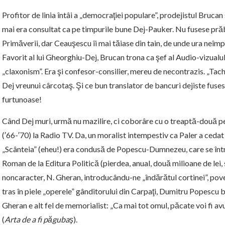
Profitor de linia întâi a „democraţiei populare”, prodejistul Bruca
mai era consultat ca pe timpurile bune Dej-Pauker. Nu fusese prăbu
Primăverii, dar Ceauşescu îi mai tăiase din tain, de unde ura neî
Favorit al lui Gheorghiu-Dej, Brucan trona ca şef al Audio-vizualului 
„claxonism”. Era şi confesor-consilier, mereu de necontrazis. „Tac
Dej vreunui cârcotaş. Şi ce bun translator de bancuri dejiste fuse
furtunoase!
Când Dej muri, urmă nu mazilire, ci coborâre cu o treaptă-două pe 
(′66-′70) la Radio TV. Da, un moralist intempestiv ca Paler a cedat ş
„Scânteia” (eheu!) era condusă de Popescu-Dumnezeu, care se într
Roman de la Editura Politică (pierdea, anual, două milioane de le
noncaracter, N. Gheran, introducându-ne „îndărătul cortinei”, pov
tras în piele „operele” gânditorului din Carpaţi, Dumitru Popescu 
Gheran e alt fel de memorialist: „Ca mai tot omul, păcate voi fi a
(
Arta de a fi păgubaş
).