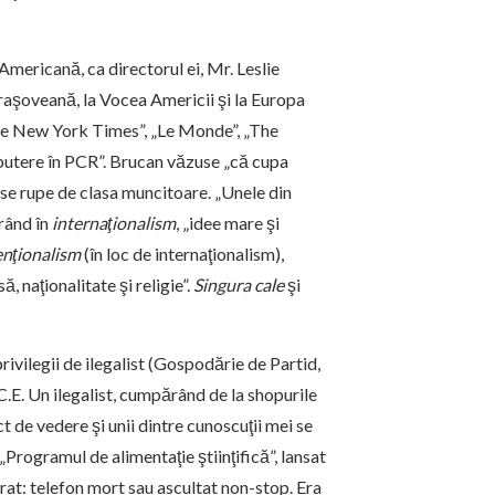
 Americană, ca directorul ei, Mr. Leslie
raşoveană, la Vocea Americii şi la Europa
The New York Times”, „Le Monde”, „The
 putere în PCR”. Brucan văzuse „că cupa
 se rupe de clasa muncitoare. „Unele din
erând în
internaţionalism
, „idee mare şi
enţionalism
(în loc de internaţionalism),
, naţionalitate şi religie”.
Singura cale
şi
rivilegii de ilegalist (Gospodărie de Partid,
R.C.E. Un ilegalist, cumpărând de la shopurile
 de vedere şi unii dintre cunoscuţii mei se
„Programul de alimentaţie ştiinţifică”, lansat
rat: telefon mort sau ascultat non-stop. Era