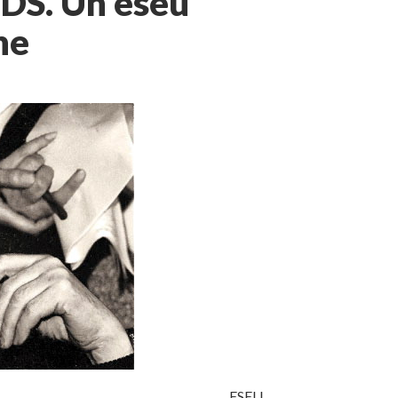
GDS. Un eseu
he
ESEU