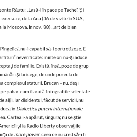
eonte Răutu: „Lasă-l în pace pe Tache”. Şi
 exerseze, de la Ana (46 de vizite în SUA,
ta la Moscova, în nov. ′88), „art de bien
 Pingelică nu-i capabil să-l portretizeze. E
rfituri” neverificate: minte ori nu-şi aduce
ceptaţi de familie. Există, însă, poze de grup
lumânări şi bricege, de unde porecla de
a complexul staturii, Brucan – nu, deşi
 pe pahar, cum îl arată fotografiile selectate
 alţii. Iar disidentul, făcut de servicii, nu
oducă în
Dialectica puterii internaţionale
a. Cartea i-a apărut, singura; nu se ştie
Americii şi la Radio Liberty observaţiile
inţa de
more power
, ceea ce nu cred să-i fi