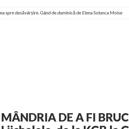
a spre desăvârșire. Gând de duminică de Elena Solunca Moise
l român: “românii sunt slavi, nu latini”. Fostul agent ceaușist de 
2 votes
3 comments
usiv
Galerie
AUTHOR:
EXPRESS
-
FEBRUARY 3, 2013
MÂNDRIA DE A FI BRUC