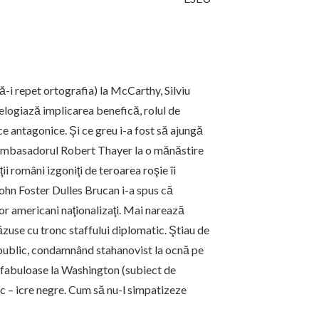
să-i repet ortografia) la McCarthy, Silviu
i elogiază implicarea benefică, rolul de
ce antagonice. Şi ce greu i-a fost să ajungă
e ambasadorul Robert Thayer la o mănăstire
ii români izgoniţi de teroarea roşie îi
John Foster Dulles Brucan i-a spus că
lor americani naţionalizaţi. Mai narează
căzuse cu tronc staffului diplomatic. Ştiau de
r public, condamnând stahanovist la ocnă pe
 fabuloase la Washington (subiect de
ic – icre negre. Cum să nu-l simpatizeze