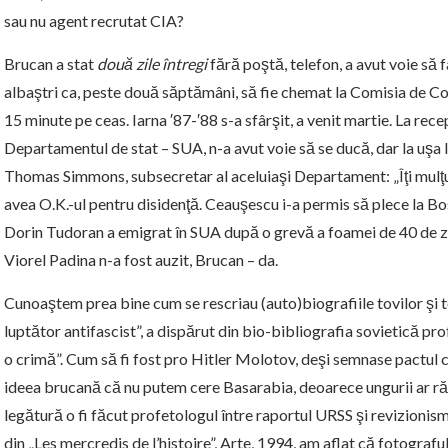
sau nu agent recrutat CIA?
Brucan a stat
două zile întregi
fără poştă, telefon, a avut voie să fa
albaştri ca, peste două săptămâni, să fie chemat la Comisia de Con
15 minute pe ceas. Iarna ′87-′88 s-a sfârşit, a venit martie. La rec
Departamentul de stat – SUA, n-a avut voie să se ducă, dar la uşa 
Thomas Simmons, subsecretar al aceluiaşi Departament: „Îţi mulţ
avea O.K.-ul pentru disidenţă. Ceauşescu i-a permis să plece la Bos
Dorin Tudoran a emigrat în SUA după o grevă a foamei de 40 de zile
Viorel Padina n-a fost auzit, Brucan – da.
Cunoaştem prea bine cum se rescriau (auto)biografiile tovilor şi 
luptător antifascist”, a dispărut din bio-bibliografia sovietică prof
o crimă”. Cum să fi fost pro Hitler Molotov, deşi semnase pactul 
ideea brucană că nu putem cere Basarabia, deoarece ungurii ar ră
legătură o fi făcut profetologul între raportul URSS şi revizionism
din „Les mercredis de l’histoire”, Arte, 1994, am aflat că fotograful 