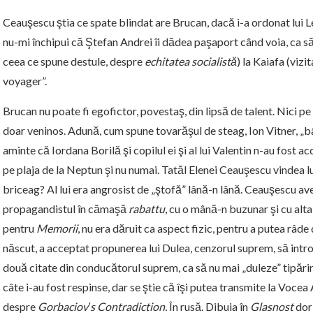
Ceauşescu ştia ce spate blindat are Brucan, dacă i-a ordonat lui L
nu-mi închipui că Ştefan Andrei îi dădea paşaport când voia, ca să
ceea ce spune destule, despre
echitatea socialistă
) la Kaiafa (vizi
voyager”.
Brucan nu poate fi egofictor, povestaş, din lipsă de talent. Nici pe
doar veninos. Adună, cum spune tovarăşul de steag, Ion Vitner, „bâ
aminte că Iordana Borilă şi copilul ei şi al lui Valentin n-au fost ac
pe plaja de la Neptun şi nu numai. Tatăl Elenei Ceauşescu vindea 
briceag? Al lui era angrosist de „ştofă” lână-n lână. Ceauşescu ave
propagandistul în cămaşă
rabattu
, cu o mână-n buzunar şi cu alta
pentru
Memorii
, nu era dăruit ca aspect fizic, pentru a putea râde de
născut, a acceptat propunerea lui Dulea, cenzorul suprem, să intr
două citate din conducătorul suprem, ca să nu mai „duleze” tipărire
câte i-au fost respinse, dar se ştie că îşi putea transmite la Vocea 
despre
Gorbaciov′s Contradiction.
În rusă. Dibuia în
Glasnost
dor