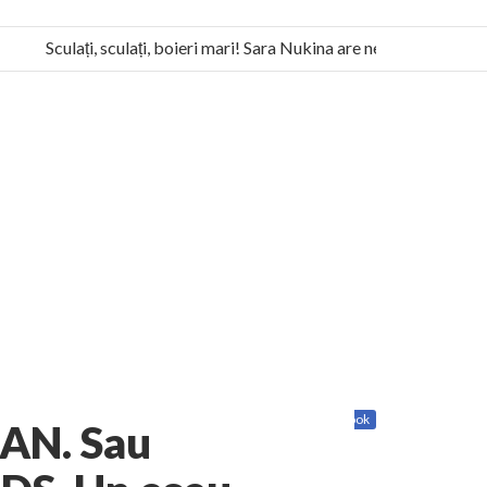
Sculați, sculați, boieri mari! Sara Nukina are nevoie de ajutorul n
la Humanitas militează pentru federalizarea României
Share
Twitter
Facebook
AN. Sau