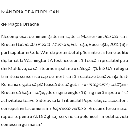
MÂNDRIA DE A FI BRUCAN
de
Magda Ursache
Necomplexat de nimeni şi de nimic, de la Maurer (un
debater
, ca 
Brucan (
Generaţia irosită. Memorii
, Ed. Teşu, Bucureşti, 2012) îş
participator în Cold War, de porumbel al păcii între sisteme politi
diplomat la Washington! A fost necesar să-l ducă în prealabil p
din Moldova, ca să-i toarne în pahare o călugăriţă. În SUA, refugiaţ
trimiteau scrisori cu cap de mort; ca să-i capteze bunăvoinţa, lui 
România e gata să plătească despăgubiri (
in integrum
?) cetăţeni
Brucan că Saşa – soţie, „de origine engleză şi ingineră în petrol”, 
activitatea toavei Sidorovici la Tribunalul Poporului, ca acuzato
cei repulsivi la comunism?
Expresso verbo
, S. Brucan oferea mese
rapoarte pentru Al. Drăghici), servind cu polonicul – model soviet
comesenii gurmanzi?