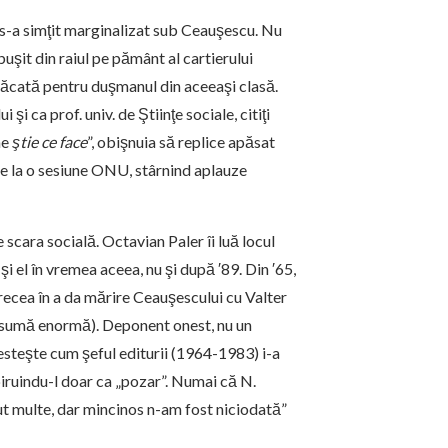
n s-a simţit marginalizat sub Ceauşescu. Nu
şit din raiul pe pământ al cartierului
mpăcată pentru duşmanul din aceeaşi clasă.
şi ca prof. univ. de Ştiinţe sociale, citiţi
he
ştie ce face
”, obişnuia să replice apăsat
se la o sesiune ONU, stârnind aplauze
scara socială. Octavian Paler îi luă locul
i el în vremea aceea, nu şi după ′89. Din ′65,
ecea în a da mărire Ceauşescului cu Valter
i, sumă enormă). Deponent onest, nu un
esteşte cum şeful editurii (1964-1983) i-a
biruindu-l doar ca „pozar”. Numai că N.
vut multe, dar mincinos n-am fost niciodată”