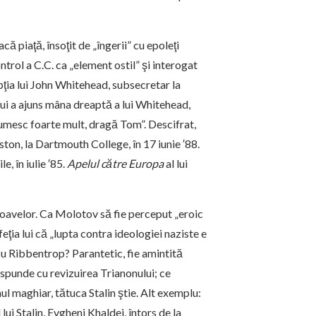
că piaţă, însoţit de „îngerii” cu epoleţi
trol a C.C. ca „element ostil” şi interogat
epţia lui John Whitehead, subsecretar la
lui a ajuns mâna dreaptă a lui Whitehead,
umesc foarte mult, dragă Tom”. Descifrat,
ton, la Dartmouth College, în 17 iunie ′88.
, în iulie ′85.
Apelul către Europa
al lui
toavelor. Ca Molotov să fie perceput „eroic
eţia lui că „lupta contra ideologiei naziste e
cu Ribbentrop? Parantetic, fie amintită
spunde cu revizuirea Trianonului; ce
ul maghiar, tătuca Stalin ştie. Alt exemplu:
lui Stalin, Evgheni Khaldei, întors de la