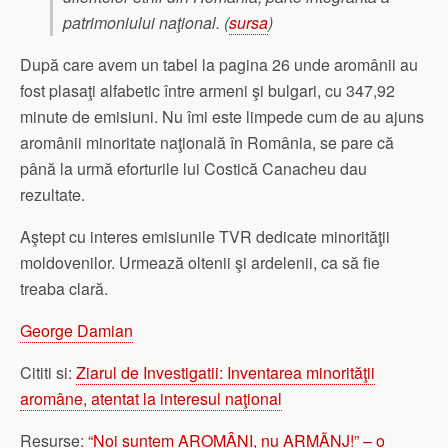
patrimoniului naţional. (
sursa
)
După care avem un tabel la pagina 26 unde aromânii au
fost plasaţi alfabetic între armeni şi bulgari, cu 347,92
minute de emisiuni. Nu îmi este limpede cum de au ajuns
aromânii minoritate naţională în România, se pare că
până la urmă eforturile lui Costică Canacheu dau
rezultate.
Aştept cu interes emisiunile TVR dedicate minorităţii
moldovenilor. Urmează oltenii şi ardelenii, ca să fie
treaba clară.
George Damian
Cititi si:
Ziarul de Investigatii: Inventarea minorităţii
aromâne, atentat la interesul naţional
Resurse:
“Noi suntem AROMÂNI, nu ARMÃNJ!” – o