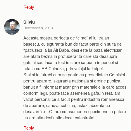
Reply
Silviu
December 8, 2013
Aceasta mostra perfecta de “cirac” al lui traian
basescu, cu siguranta bun de facut parte din suita de
“patruzeci” a lui Ali Baba, desi este la baza electrician,
are atata bezna in protuberanta care sta deasupra
gatului sau incat a fost in stare sa puna in pericol si
relatia cu RP Chineza, prin voiajul la Taipei.
Stai si te intrebi cum se poate ca presedintele Comisiei
pentru aparare, siguranta nationala si ordine publica,
banuit a fi informat macar prin materialele la care acces
conform legii, poate face asemenea gafa.In rest, am
vazut personal ce a facut pentru industria romaneasca
de aparare, candva sublima, astazi absenta cu
desavarsire…O tara cu asemenea specimene la putere
nu are alta destinatie decat catastrofa!
Reply