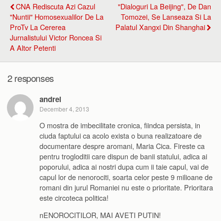
CNA Rediscuta Azi Cazul
"Dialoguri La Beijing", De Dan
"nuntii" Homosexualilor De La
Tomozei, Se Lanseaza Si La
ProTv La Cererea
Palatul Xangxi Din Shanghai
Jurnalistului Victor Roncea Si
A Altor Petenti
2 responses
andrei
December 4, 2013
O mostra de imbecilitate cronica, fiindca persista, in
ciuda faptului ca acolo exista o buna realizatoare de
documentare despre aromani, Maria Cica. Fireste ca
pentru trogloditii care dispun de banii statului, adica ai
poporului, adica ai nostri dupa cum ii taie capul, vai de
capul lor de nenorociti, soarta celor peste 9 milioane de
romani din jurul Romaniei nu este o prioritate. Prioritara
este circoteca politica!
nENOROCITILOR, MAI AVETI PUTIN!