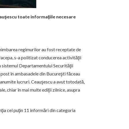
Ceauşescu toate informaţiile necesare
schimbarea regimurilor au fost receptate de
 Pacepa, s-a politizat conducerea activităţii
in sistemul Departamentului Securităţii
la post în ambasadele din Bucureşti făceau
le anumite lucruri. Ceauşescu a avut totodată,
, chiar în mai multe ediţii zilnice, asupra
a cel puţin 11 informări din categoria