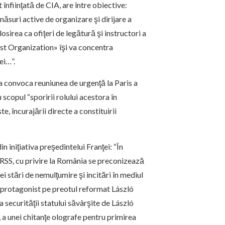
înfiinţată de CIA, are între obiective:
 măsuri active de organizare şi dirijare a
losirea ca ofiţeri de legătură şi instructori a
rust Organization» îşi va concentra
ei…”.
 a convoca reuniunea de urgenţă la Paris a
 scopul “sporirii rolului acestora în
e, încurajării directe a constituirii
 iniţiativa preşedintelui Franţei: “În
URSS, cu privire la România se preconizează
ei stări de nemulţumire şi incitări în mediul
ca protagonist pe preotul reformat László
 securităţii statului săvârşite de László
i, a unei chitanţe olografe pentru primirea