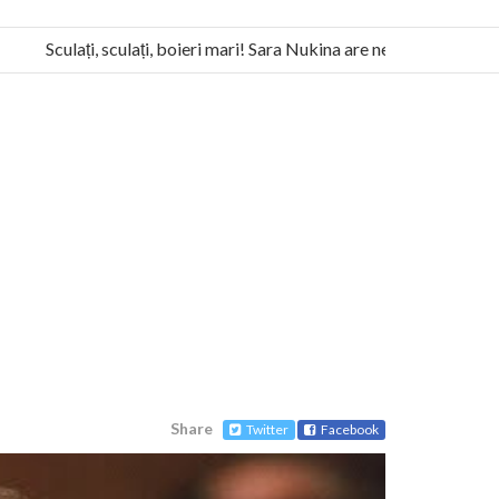
Sculați, sculați, boieri mari! Sara Nukina are nevoie de ajutorul no
a Humanitas militează pentru federalizarea României
Share
Twitter
Facebook