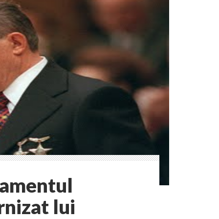
tamentul
rnizat lui