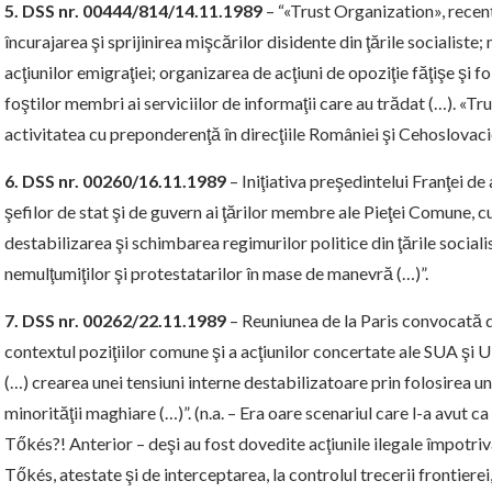
5. DSS nr. 00444/814/14.11.1989
– “«Trust Organization», recent 
încurajarea şi sprijinirea mişcărilor disidente din ţările socialiste;
acţiunilor emigraţiei; organizarea de acţiuni de opoziţie făţişe şi fo
foştilor membri ai serviciilor de informaţii care au trădat (…). «T
activitatea cu preponderenţă în direcţiile României şi Cehoslovaci
6. DSS nr. 00260/16.11.1989
– Iniţiativa preşedintelui Franţei de
şefilor de stat şi de guvern ai ţărilor membre ale Pieţei Comune, cu
destabilizarea şi schimbarea regimurilor politice din ţările socialist
nemulţumiţilor şi protestatarilor în mase de manevră (…)”.
7. DSS nr. 00262/22.11.1989
– Reuniunea de la Paris convocată din
contextul poziţiilor comune şi a acţiunilor concertate ale SUA şi 
(…) crearea unei tensiuni interne destabilizatoare prin folosirea un
minorităţii maghiare (…)”. (n.a. – Era oare scenariul care l-a avut 
Tőkés?! Anterior – deşi au fost dovedite acţiunile ilegale împotriva
Tőkés, atestate şi de interceptarea, la controlul trecerii frontiere