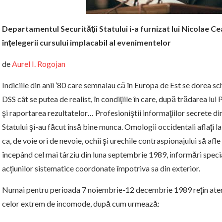
Departamentul Securităţii Statului i-a furnizat lui Nicolae 
înţelegerii cursului implacabil al evenimentelor
de
Aurel I. Rogojan
Indiciile din anii ’80 care semnalau că în Europa de Est se dorea 
DSS cât se putea de realist, în condiţiile în care, după trădarea lui
şi raportarea rezultatelor… Profesioniştii informaţiilor secrete d
Statului şi-au făcut însă bine munca. Omologii occidentali aflaţi 
ca, de voie ori de nevoie, ochii şi urechile contraspionajului să af
începând cel mai târziu din luna septembrie 1989, informări speciale
acţiunilor sistematice coordonate împotriva sa din exterior.
Numai pentru perioada 7 noiembrie-12 decembrie 1989 reţin atenţi
celor extrem de incomode, după cum urmează: