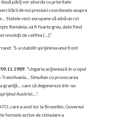
e două părţi vor aborda cu prioritate
xercitării de noi presiuni coordonate asupra
ale… Statele vest-europene să aibă un rol
veşte România, va fi foarte greu, date fiind
i revoluţii de catifea (…)”.
rand: “S-a stabilit sprijinirea unui front
/09.11.1989
: “Ungaria acţionează în scopul
e în Transilvania… Simultan cu provocarea
la graniţă… care să degenereze într-un
prijinul Austriei…”.
ATO, care a avut loc la Bruxelles, Guvernul
ate formele active de stimulare a