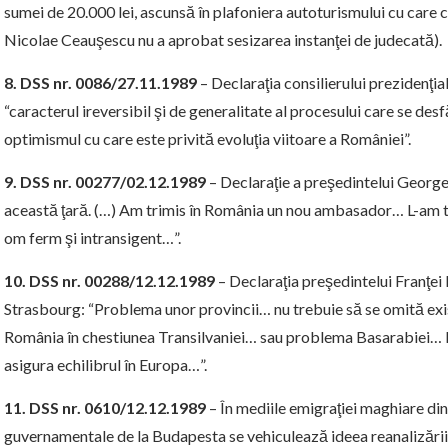
sumei de 20.000 lei, ascunsă în plafoniera autoturismului cu care c
Nicolae Ceauşescu nu a aprobat sesizarea instanţei de judecată).
8. DSS nr. 0086/27.11.1989
– Declaraţia consilierului prezidenţi
“caracterul ireversibil şi de generalitate al procesului care se des
optimismul cu care este privită evoluţia viitoare a României”.
9. DSS nr. 00277/02.12.1989
– Declaraţie a preşedintelui George 
această ţară. (…) Am trimis în România un nou ambasador… L-am t
om ferm şi intransigent…”.
10. DSS nr. 00288/12.12.1989
– Declaraţia preşedintelui Franţei la
Strasbourg: “Problema unor provincii… nu trebuie să se omită exis
România în chestiunea Transilvaniei… sau problema Basarabiei… Fra
asigura echilibrul în Europa…”.
11. DSS nr. 0610/12.12.1989
– În mediile emigraţiei maghiare din 
guvernamentale de la Budapesta se vehiculează ideea reanalizării în