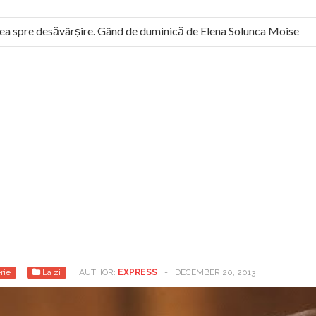
 spre desăvârșire. Gând de duminică de Elena Solunca Moise
 român: “românii sunt slavi, nu latini”. Fostul agent ceaușist de l
rie
La zi
AUTHOR:
EXPRESS
-
DECEMBER 20, 2013