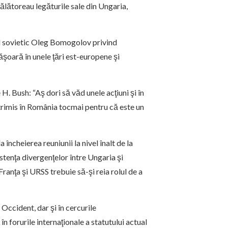
ălătoreau legăturile sale din Ungaria,
al sovietic Oleg Bomogolov privind
făşoară în unele ţări est-europene şi
H. Bush: “Aş dori să văd unele acţiuni şi în
rimis în România tocmai pentru că este un
 încheierea reuniunii la nivel înalt de la
tenţa divergenţelor între Ungaria şi
nţa şi URSS trebuie să-şi reia rolul de a
Occident, dar şi în cercurile
 forurile internaţionale a statutului actual