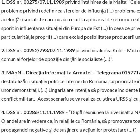
1. DSS nr. 00275/07.11.1989
privind întâlnirea de la Malta: “Cel
probleme privind redefinirea sferelor de influenţă (…) problema e
acelor ţări socialiste care nu au trecut la aplicarea de reforme re
sporit în influenţarea situaţiei din Europa de Est (…) În ceea ce pri
particularităţile proprii (…) care exclud posibilitatea producerii une
2. DSS nr. 00252/793/07.11.1989
privind întâlnirea Kohl – Mitter
comun al forţelor de opoziţie din ţările socialiste (…)”.
3. MApN – Direcţia Informaţii a Armatei – Telegrama 015771
destabilizării situaţiei politice interne din România, cu prioritat
unor demonstraţii, (…) Ungaria are intenţia să provoace incidente 
conflict militar… Acest scenariu se va realiza cu ştirea URSS şi cu s
4. DSS nr. 00286/11.11.1989
– “După reuniunea la nivel înalt a N
Olandei are în vedere ca, în relaţiile cu România, să promoveze to
propagandei negative şi de susţinere a acţiunilor protestare (…)”.