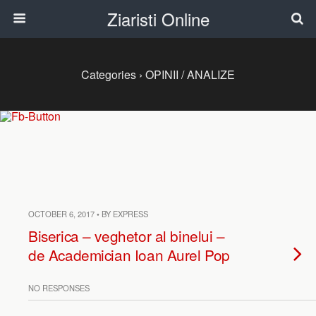
Ziaristi Online
Categories ›
OPINII / ANALIZE
OCTOBER 6, 2017 • BY EXPRESS
Biserica – veghetor al binelui –
de Academician Ioan Aurel Pop
NO RESPONSES