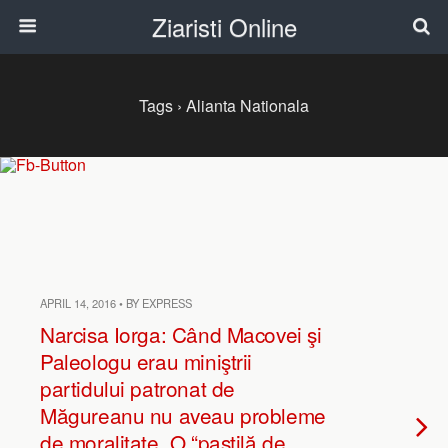
Ziaristi Online
Tags › Alianta Nationala
APRIL 14, 2016 • BY EXPRESS
Narcisa Iorga: Când Macovei şi
Paleologu erau miniştrii
partidului patronat de
Măgureanu nu aveau probleme
de moralitate. O “pastilă de