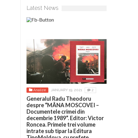
Latest News
Analize
JANUARY 19, 2021
2
Generalul Radu Theodoru
despre “MÂNA MOSCOVEI –
Documentele crimei din
decembrie 1989”. Editor: Victor
Roncea. Primele trei volume
intrate sub tipar la Editura
TipoMoldova, cu prefețe