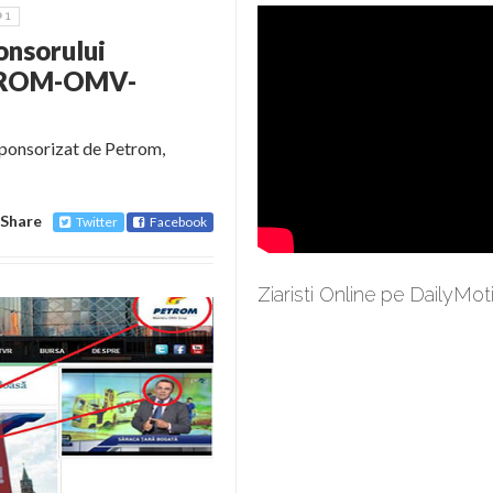
1
onsorului
PETROM-OMV-
Sponsorizat de Petrom,
Share
Twitter
Facebook
Ziaristi Online pe DailyMot