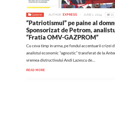
Galerie
AUTHOR:
EXPRESS
-
JUNE 1, 2014
21
“Patriotismul” pe paine al domn
Sponsorizat de Petrom, analist
“Fratia OMV-GAZPROM”
Cu ceva timp in urma, pe fondul accentuarii crizei 
analistul economic “agnostic” transferat de la Ante
vremea distructivului Andi Lazescu de…
READ MORE