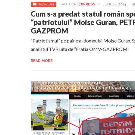
Dezvaluiri
AUTHOR:
EXPRESS
-
JUNE 13, 2014
Cum s-a predat statul român sp
“patriotului” Moise Guran, 
GAZPROM
“Patriotismul” pe paine al domnului Moise Guran. 
analistul TVR uita de “Fratia OMV-GAZPROM”
READ MORE