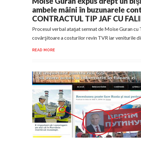
Moise Guran expus drept un bişn
ambele mâini în buzunarele cont
CONTRACTUL TIP JAF CU FA
Procesul verbal ataşat semnat de Moise Guran cu 
covârşitoare a costurilor revin TVR iar veniturile di
READ MORE