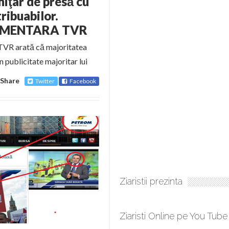
iţar de presă cu
ribuabilor.
LIMENTARA TVR
TVR arată că majoritatea
n publicitate majoritar lui
Share
Twitter
Facebook
Ziaristii prezinta
Ziaristi Online pe You Tube