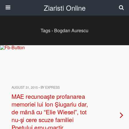
Ziaristi Online
Tags › Bogdan Aurescu
AUGUST 31, 2015 • BY EXPRESS
MAE recunoaşte profanarea
memoriei lui Ion Şiugariu dar,
de mână cu “Elie Wiesel”, tot
nu-şi cere scuze familiei
Poetului erou-martir