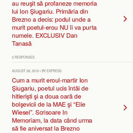
au reuşit să profaneze memoria
lui Ion Şiugariu. Primăria din
Brezno a decis: podul unde a
murit poetul-erou NU îi va purta
numele. EXCLUSIV Dan
Tanasă
2 RESPONSES
AUGUST 28, 2015 • BY EXPRESS
Cum a murit eroul-martir Ion
Şiugariu, poetul ucis întâi de
hitlerişti şi a doua oară de
bolşevicii de la MAE şi “Elie
Wiesel”. Scrisoare In
Memoriam, la data când urma
să fie aniversat la Brezno