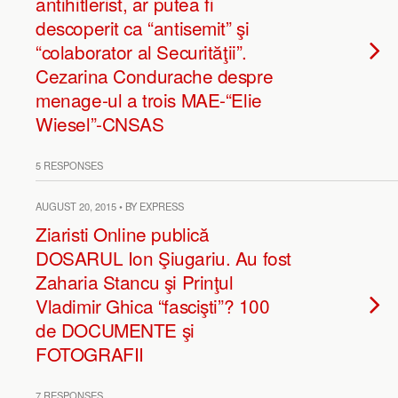
antihitlerist, ar putea fi
descoperit ca “antisemit” şi
“colaborator al Securităţii”.
Cezarina Condurache despre
menage-ul a trois MAE-“Elie
Wiesel”-CNSAS
5 RESPONSES
AUGUST 20, 2015 • BY EXPRESS
Ziaristi Online publică
DOSARUL Ion Şiugariu. Au fost
Zaharia Stancu şi Prinţul
Vladimir Ghica “fascişti”? 100
de DOCUMENTE şi
FOTOGRAFII
7 RESPONSES