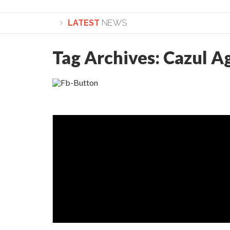
LATEST
NEWS
Tag Archives:
Cazul A
Lepădarea de sine și urmarea lui Hristos. Cal