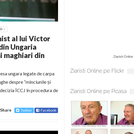
1
ist al lui Victor
 din Ungaria
i maghiari din
Ziaristi Online
Ziaristi Online pe Flickr
presa ungara legate de carpa
aghe despre “minciunile și
 decizia ÎCCJ în procedura de
Ziaristi Online pe Picasa
Share
Twitter
Facebook