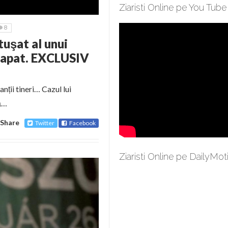
Ziaristi Online pe You Tube
8
uşat al unui
eşapat. EXCLUSIV
nții tineri… Cazul lui
ă…
Share
Twitter
Facebook
Ziaristi Online pe DailyMot