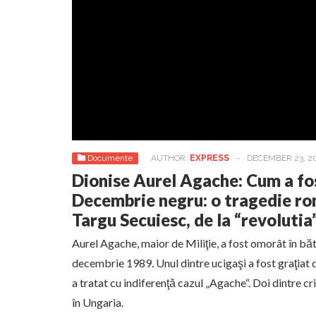
Documente
AUTHOR:
EXPRESS
-
DECEMBER 23, 2
Dionise Aurel Agache: Cum a fos
Decembrie negru: o tragedie r
Targu Secuiesc, de la “revolutia
Aurel Agache, maior de Miliţie, a fost omorât în băt
decembrie 1989. Unul dintre ucigaşi a fost graţiat d
a tratat cu indiferenţă cazul „Agache“. Doi dintre cr
în Ungaria.