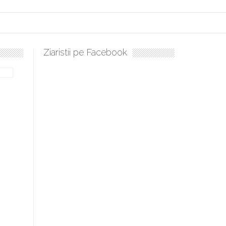
Ziaristii pe Facebook
Sculați, sculați, boieri mari! Sara Nukina are nevoie de ajutorul