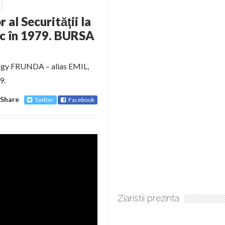
al Securităţii la
oc în 1979. BURSA
yorgy FRUNDA – alias EMIL,
9.
Share
Twitter
Facebook
Ziaristii prezinta