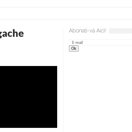
gache
Abonați-vă Aici!
ea spre desăvârșire. Gând de duminică de Elena Solunca Moise