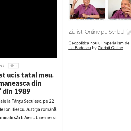
Ziaristi Online pe Scribd
Geopolitica noului imperialism de 
Ilie Badescu
by
Ziaristi Online
012
3
t ucis tatal meu.
omaneasca din
” din 1989
aie la Târgu Secuiesc, pe 22
e Ion Iliescu. Justiţia română
iminalii săi trăiesc bine mersi