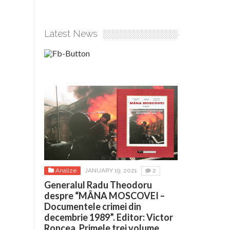
Latest News
Analize
JANUARY 19, 2021
2
Generalul Radu Theodoru
despre “MÂNA MOSCOVEI –
Documentele crimei din
decembrie 1989”. Editor: Victor
Roncea. Primele trei volume