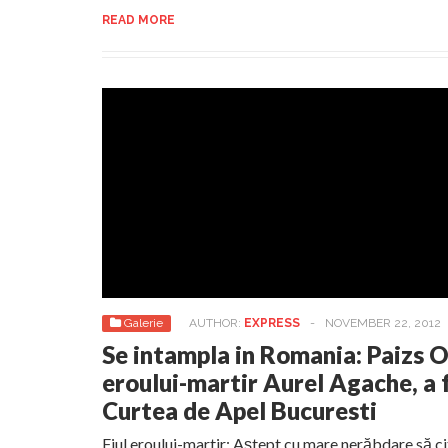
READ MORE
Galerie
AUTHOR:
EXPRESS
-
NOVEMBER 22, 2012
Se intampla in Romania: Paizs O
eroului-martir Aurel Agache, a 
Curtea de Apel Bucuresti
Fiul eroului-martir: Aștept cu mare nerăbdare să c