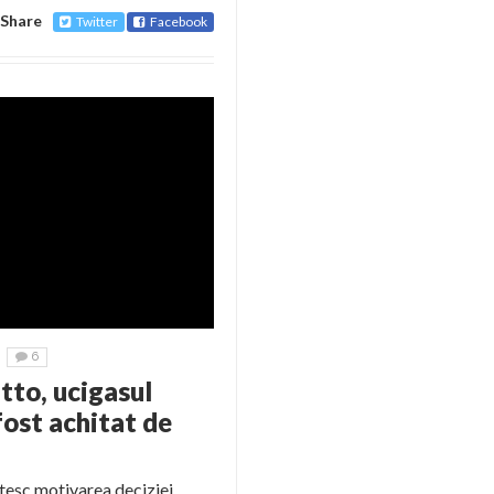
Share
Twitter
Facebook
6
tto, ucigasul
fost achitat de
itesc motivarea deciziei