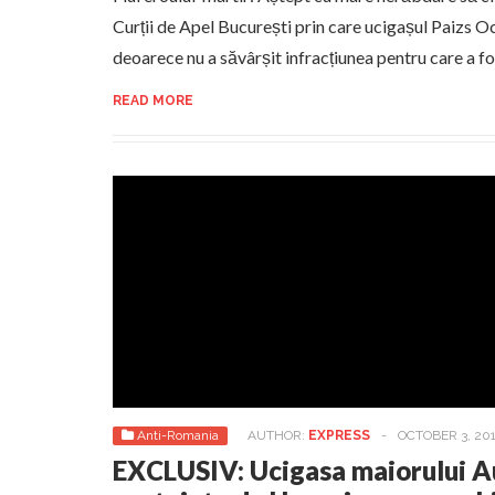
Curții de Apel București prin care ucigașul Paizs Oc
deoarece nu a săvârșit infracțiunea pentru care a 
READ MORE
Anti-Romania
AUTHOR:
EXPRESS
-
OCTOBER 3, 20
EXCLUSIV: Ucigasa maiorului A