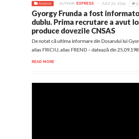
Analize
AUTHOR:
EXPRESS
-
JULY 22, 2015
9
Gyorgy Frunda a fost informator 
dublu. Prima recrutare a avut l
produce dovezile CNSAS
De notat că ultima informare din Dosarului lui G
alias FRICIU, alias FREND – datează din 25.09.198
READ MORE