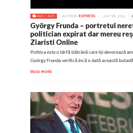
AVO / AVH
AUTHOR:
EXPRESS
-
JULY 18, 2015
György Frunda – portretul neret
politician expirat dar mereu r
Ziaristi Online
Politica este o târfă bătrână care își devorează ama
György Frunda verifică încă o dată această butad
READ MORE