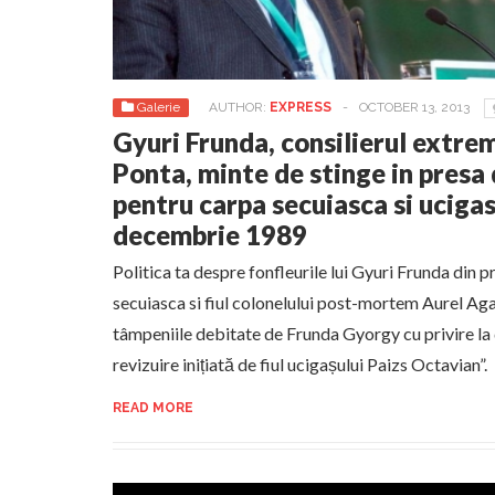
Galerie
AUTHOR:
EXPRESS
-
OCTOBER 13, 2013
Gyuri Frunda, consilierul extrem
Ponta, minte de stinge in presa
pentru carpa secuiasca si ucigas
decembrie 1989
Politica ta despre fonfleurile lui Gyuri Frunda din 
secuiasca si fiul colonelului post-mortem Aurel Ag
tâmpeniile debitate de Frunda Gyorgy cu privire la
revizuire inițiată de fiul ucigașului Paizs Octavian”.
READ MORE