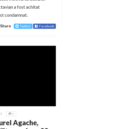
tavian a fost achitat
fost condamnat.
Share
Twitter
Facebook
12
1
urel Agache,