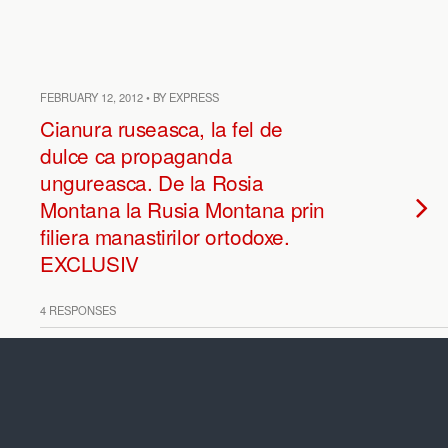
FEBRUARY 12, 2012 • BY EXPRESS
Cianura ruseasca, la fel de
dulce ca propaganda
ungureasca. De la Rosia
Montana la Rusia Montana prin
filiera manastirilor ortodoxe.
EXCLUSIV
4 RESPONSES
FEBRUARY 10, 2012 • BY EXPRESS
La umbra campaniei contra
Rosia Montana, rusii lui Putin
exploateaza pe tacute, tot cu