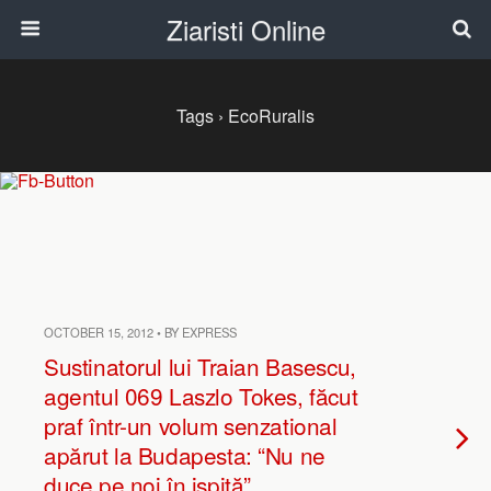
Ziaristi Online
Tags › EcoRuralis
OCTOBER 15, 2012 • BY EXPRESS
Sustinatorul lui Traian Basescu,
agentul 069 Laszlo Tokes, făcut
praf într-un volum senzational
apărut la Budapesta: “Nu ne
duce pe noi în ispită”