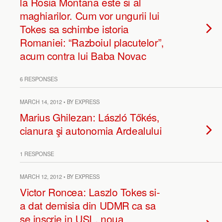
la Rosia Montana este si al
maghiarilor. Cum vor ungurii lui
Tokes sa schimbe istoria
Romaniei: “Razboiul placutelor”,
acum contra lui Baba Novac
6 RESPONSES
MARCH 14, 2012 • BY EXPRESS
Marius Ghilezan: László Tőkés,
cianura şi autonomia Ardealului
1 RESPONSE
MARCH 12, 2012 • BY EXPRESS
Victor Roncea: Laszlo Tokes si-
a dat demisia din UDMR ca sa
se inscrie in USL, noua