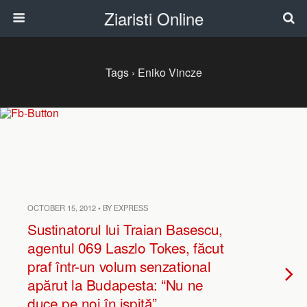
Ziaristi Online
Tags › Eniko Vincze
OCTOBER 15, 2012 • BY EXPRESS
Sustinatorul lui Traian Basescu,
agentul 069 Laszlo Tokes, făcut
praf într-un volum senzational
apărut la Budapesta: “Nu ne
duce pe noi în ispită”