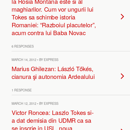
la Rosia Montana este si al
maghiarilor. Cum vor ungurii lui
Tokes sa schimbe istoria
Romaniei: “Razboiul placutelor”,
acum contra lui Baba Novac
6 RESPONSES
MARCH 14, 2012 • BY EXPRESS
Marius Ghilezan: László Tőkés,
cianura şi autonomia Ardealului
1 RESPONSE
MARCH 12, 2012 • BY EXPRESS
Victor Roncea: Laszlo Tokes si-
a dat demisia din UDMR ca sa
se inscrie in USL, noua