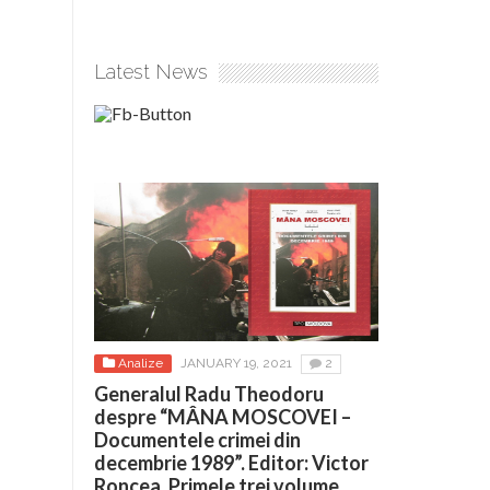
Latest News
Analize
JANUARY 19, 2021
2
Generalul Radu Theodoru
despre “MÂNA MOSCOVEI –
Documentele crimei din
decembrie 1989”. Editor: Victor
Roncea. Primele trei volume