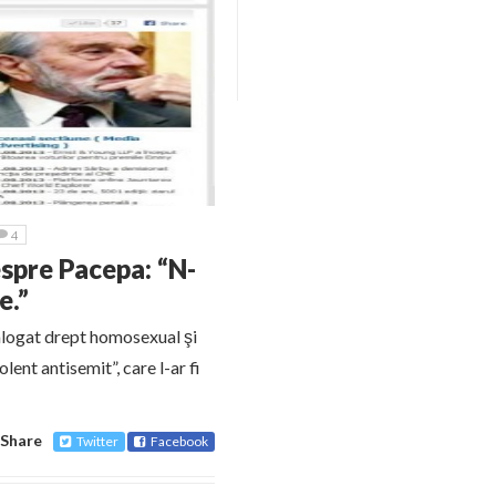
4
espre Pacepa: “N-
e.”
talogat drept homosexual şi
ent antisemit”, care l-ar fi
Share
Twitter
Facebook