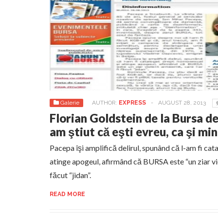
Galerie
AUTHOR:
EXPRESS
-
AUGUST 28, 2013
Florian Goldstein de la Bursa d
am ştiut că eşti evreu, ca şi min
Pacepa îşi amplifică delirul, spunând că l-am fi ca
atinge apogeul, afirmând că BURSA este “un ziar viol
făcut “jidan”.
READ MORE