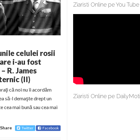
Ziaristi Online pe You Tube
le celulei rosii
re i-au fost
A – R. James
rnic (II)
oraţi că noi nu îi acordăm
Ziaristi Online pe DailyMot
utea să-l demaşte drept un
arte cea mai bună sau cea mai
Share
Twitter
Facebook