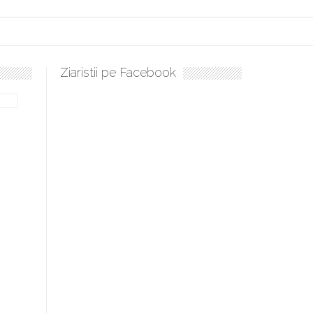
Ziaristii pe Facebook
ulați, sculați, boieri mari! Sara Nukina are nevoie de ajutorul nostru