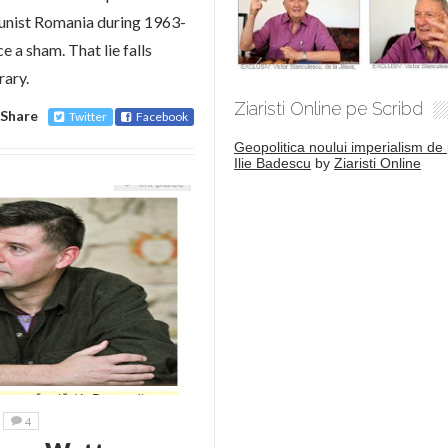
munist Romania during 1963-
 a sham. That lie falls
rary.
Ziaristi Online pe Scribd
Share
Twitter
Facebook
Geopolitica noului imperialism de 
Ilie Badescu
by
Ziaristi Online
4