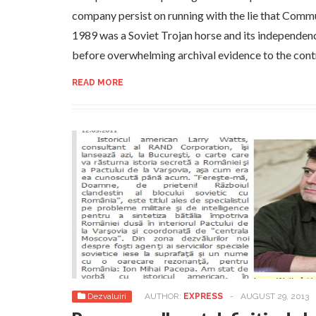
company persist on running with the lie that Com
1989 was a Soviet Trojan horse and its independence
before overwhelming archival evidence to the cont
READ MORE
Dezvaluiri
AUTHOR:
EXPRESS
-
AUGUST 29, 2013