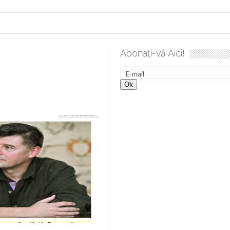
Abonați-vă Aici!
e desăvârșire. Gând de duminică de Elena Solunca Moise
Sc