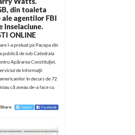
Larry Watts.
B, din toaleta
e ale agentilor FBI
e Inselaciune.
STI ONLINE
are l-a preluat pe Pacepa din
eta publică de sub Catedrala
entru Apărarea Constituţiei.
erviciul de Informaţii
americanilor în decurs de 72
ndoiau că aveau de-a face cu
Share
Twitter
Facebook