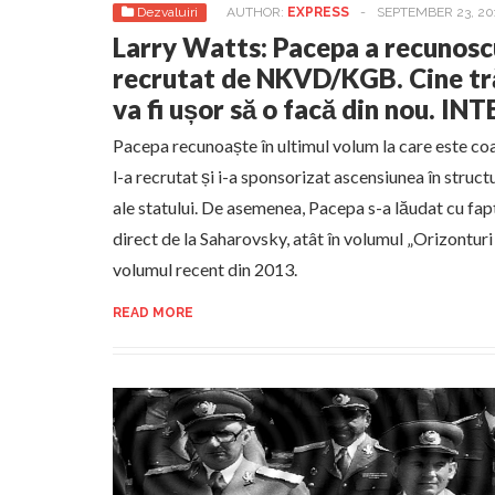
Dezvaluiri
AUTHOR:
EXPRESS
-
SEPTEMBER 23, 20
Larry Watts: Pacepa a recunoscu
recrutat de NKVD/KGB. Cine tră
va fi ușor să o facă din nou. IN
Pacepa recunoaște în ultimul volum la care este 
l-a recrutat și i-a sponsorizat ascensiunea în struc
ale statului. De asemenea, Pacepa s-a lăudat cu fapt
direct de la Saharovsky, atât în volumul „Orizonturi r
volumul recent din 2013.
READ MORE