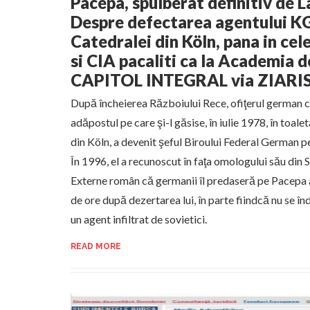
Pacepa, spulberat definitiv de 
Despre defectarea agentului KG
Catedralei din Köln, pana in cel
si CIA pacaliti ca la Academia d
CAPITOL INTEGRAL via ZIARI
După încheierea Războiului Rece, ofiţerul german c
adăpostul pe care şi-l găsise, în iulie 1978, în toal
din Köln, a devenit şeful Biroului Federal German p
În 1996, el a recunoscut în faţa omologului său din S
Externe român că germanii îl predaseră pe Pacepa 
de ore după dezertarea lui, în parte fiindcă nu se î
un agent infiltrat de sovietici.
READ MORE