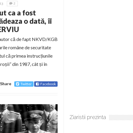
13
2
t ca a fost
deaza o dată, îi
TERVIU
coautor că de fapt NKVD/KGB
turile române de securitate
ul că primea instrucțiunile
oșii” din 1987, cât și în
Share
Twitter
Facebook
Ziaristii prezinta