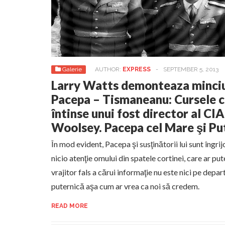
Galerie
AUTHOR:
EXPRESS
-
SEPTEMBER 5, 2013
Larry Watts demonteaza minciuni
Pacepa – Tismaneanu: Cursele ca
întinse unui fost director al CI
Woolsey. Pacepa cel Mare şi Pute
În mod evident, Pacepa şi susţinătorii lui sunt îngrij
nicio atenţie omului din spatele cortinei, care ar p
vrajitor fals a cărui informaţie nu este nici pe dep
puternică aşa cum ar vrea ca noi să credem.
READ MORE