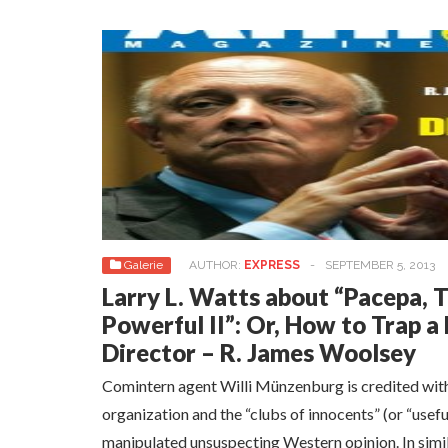
Galerie
AUTHOR:
EXPRESS
-
SEPTEMBER 5, 2013
Larry L. Watts about “Pacepa, 
Powerful II”: Or, How to Trap a
Director – R. James Woolsey
Comintern agent Willi Münzenburg is credited with 
organization and the “clubs of innocents” (or “usefu
manipulated unsuspecting Western opinion. In simi