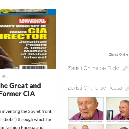
Ziaristi Online
Ziaristi Online pe Flickr
1
The Great and
Ziaristi Online pe Picasa
 Former CIA
inventing the Soviet front
l idiots”) through which he
lar fashion Pacepa and