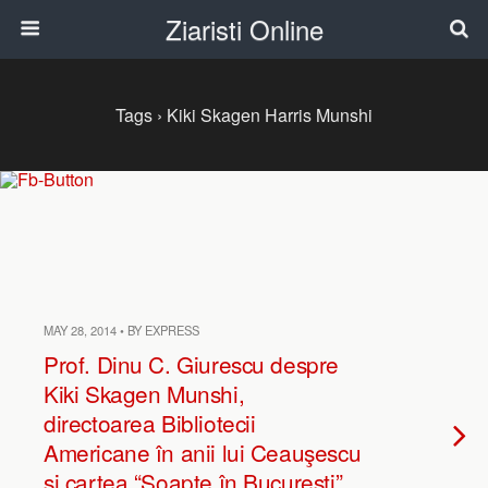
Ziaristi Online
Tags › Kiki Skagen Harris Munshi
MAY 28, 2014 • BY EXPRESS
Prof. Dinu C. Giurescu despre
Kiki Skagen Munshi,
directoarea Bibliotecii
Americane în anii lui Ceauşescu
şi cartea “Şoapte în Bucureşti”