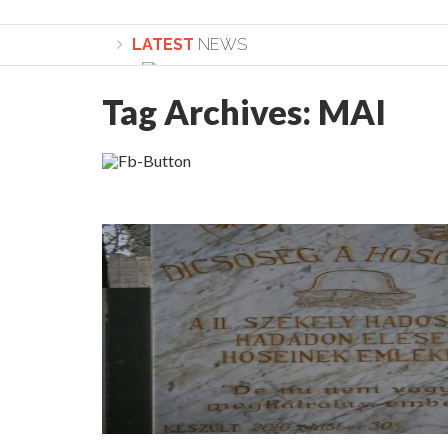
LATEST
NEWS
Tag Archives:
MAI
Lepădarea de sine și urmarea lui Hristos. Ca
Sculați, sculați, boieri mari! Sara Nukina are 
Academia Române revine în cazul pericolele 
Academia Română: 5G poate cauza CANCER. Gu
La Mulți Ani, Eugen Mihăescu!
Pamfil Șeicaru omagiat la Mănăstirea ctitori
Nu vă fie frică! FOTO și VIDEO cu Corneliu Vl
Mariana Nicolesco: Evenimentele Darclée la
Schimbarea la Față: “Acesta e Fiul Meu Mult Iub
Turnătorul DIE Lucian Boia înjură din nou popo
României