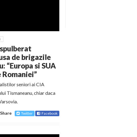
1
 spulberat
sa de brigazile
u: “Europa si SUA
re Romaniei”
listilor seniori ai CIA
ului Tismaneanu, chiar daca
 Varsovia.
Share
Twitter
Facebook