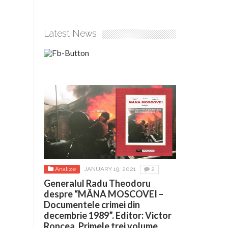
Latest News
Analize
JANUARY 19, 2021
2
Generalul Radu Theodoru
despre “MÂNA MOSCOVEI –
Documentele crimei din
decembrie 1989”. Editor: Victor
Roncea. Primele trei volume