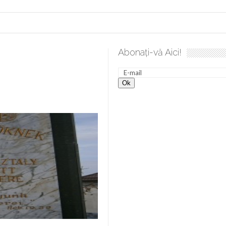
Abonați-vă Aici!
lea spre desăvârșire. Gând de duminică de Elena Solunca Moise
nevoie de ajutorul nostru!
generate de tehnologia 5G și cere Dezbatere Națională
vernul, dat în judecată pentru HG 5G. Antenele de telefonie mo
tă chiar de către el: Sfânta Ana – Orșova
ad și Cavalerii noilor apocalipse. “O societate înfricoșată e mult
 Televiziunea Naţională – o mare sărbătoare. VIDEO
it – pe El să-l ascultați!” În inimi “să-nflorească, ca rod de har, H
rul român: “românii sunt slavi, nu latini”. Fostul agent ceaușist d