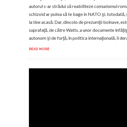
autorul s-ar strădui să reabiliteze comunismul rom
schizoid ar putea să te bage în NATO şi, totodată, s
la tine acasă. Dar, dincolo de prezumţii bolnave, est
suprafaţă, de către Watts, a unor documente înfăţ
autonom şi de forţă, în politica internaţională, îi der
READ MORE