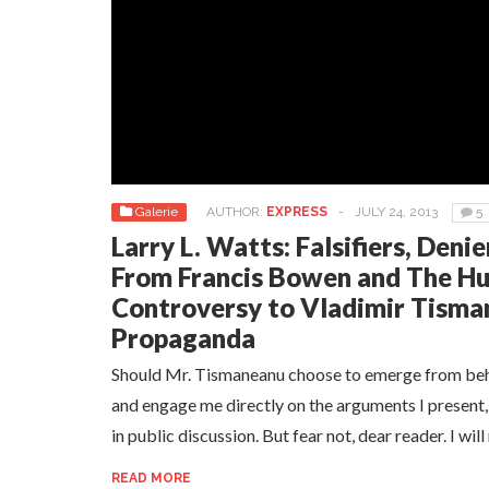
Galerie
AUTHOR:
EXPRESS
-
JULY 24, 2013
5
Larry L. Watts: Falsifiers, Deni
From Francis Bowen and The H
Controversy to Vladimir Tisma
Propaganda
Should Mr. Tismaneanu choose to emerge from behin
and engage me directly on the arguments I present, h
in public discussion. But fear not, dear reader. I wil
READ MORE