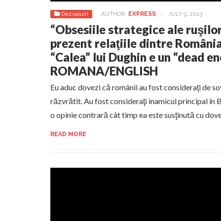
Dezvaluiri
AUTHOR:
EXPRESS
-
JULY 9, 2013
“Obsesiile strategice ale ruşilo
prezent relaţiile dintre Români
“Calea” lui Dughin e un “dead e
ROMANA/ENGLISH
Eu aduc dovezi că românii au fost consideraţi de sov
răzvrătit. Au fost consideraţi inamicul principal în 
o opinie contrară cât timp ea este susţinută cu dov
READ MORE