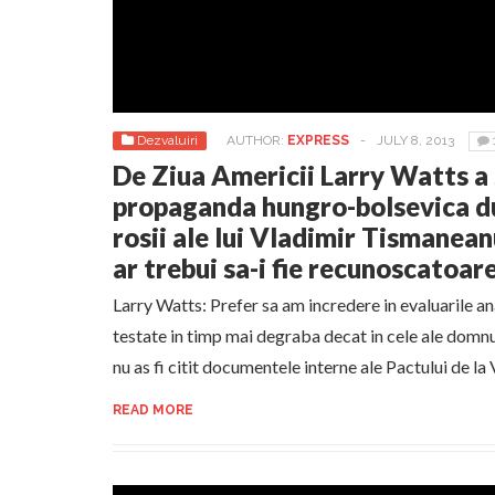
Dezvaluiri
AUTHOR:
EXPRESS
-
JULY 8, 2013
De Ziua Americii Larry Watts a
propaganda hungro-bolsevica du
rosii ale lui Vladimir Tismanean
ar trebui sa-i fie recunoscatoa
Larry Watts: Prefer sa am incredere in evaluarile ana
testate in timp mai degraba decat in cele ale domn
nu as fi citit documentele interne ale Pactului de la
READ MORE