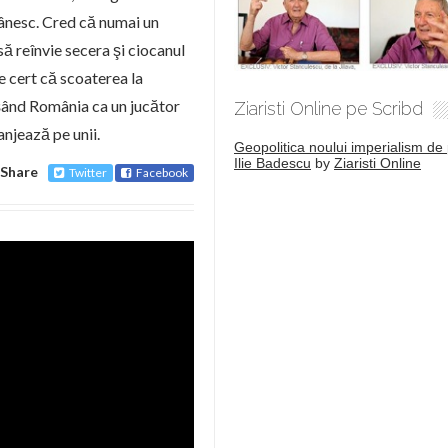
ânesc. Cred că numai un
ă reînvie secera şi ciocanul
e cert că scoaterea la
işând România ca un jucător
Ziaristi Online pe Scribd
anjează pe unii.
Geopolitica noului imperialism de 
Ilie Badescu
by
Ziaristi Online
Share
Twitter
Facebook