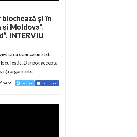
r blochează şi în
a şi Moldova”.
nd”. INTERVIU
ietici nu doar ca un stat
Blocul estic. Dar pot accepta
ezi şi argumente.
Share
Twitter
Facebook