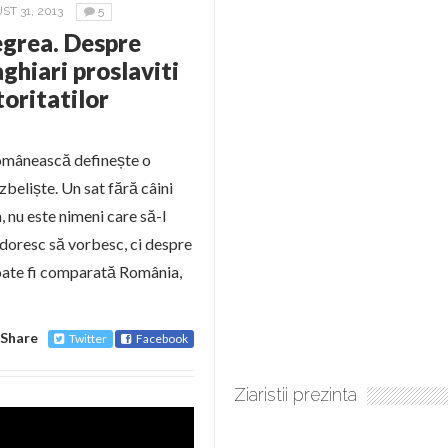
T 31, 2013
5
Negrea. Despre
aghiari proslaviti
oritatilor
românească definește o
zbeliște. Un sat fără câini
a, nu este nimeni care să-l
e doresc să vorbesc, ci despre
poate fi comparată România,
Share
Twitter
Facebook
Ziaristii prezinta