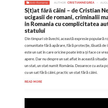
Anti-Romania
AUTHOR:
CRISTIANNEGREA
-
AUGUS
S(t)at fără câini – de Cristian 
ucigasii de romani, criminalii m
in Romania cu complicitatea aut
statului
Din timpuri străvechi, această expresie populară 
comunitate fără apărare, fără protecție, lăsată de i
este un sat în care oricine poate intra și face ce vre
apere. Dar nu despre un sat aflat în această situați
un stat, un stat numit România. Deoarece cu asta 
cu un sat fără câini, practic un stat fără câini.
READ MORE