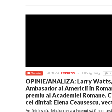
Galerie
AUTHOR:
EXPRESS
-
JULY 15, 2013
11
OPINIE/ANALIZA: Larry Watts,
Ambasador al Americii in Roman
premiu al Academiei Romane. Ce
cei dintai: Elena Ceausescu, ve
Am înţeles că, deja, lucrarea a început să fie contes