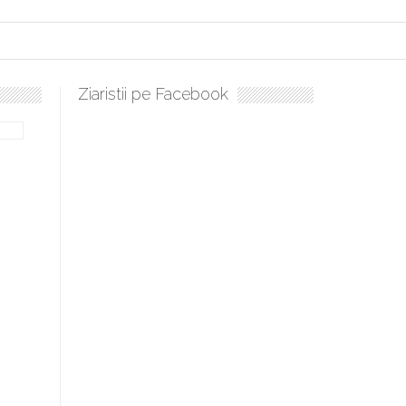
Ziaristii pe Facebook
bilă, periculoase pentru sănătate
 mai ușor de stăpânit”
ristos!”
e la Humanitas militează pentru federalizarea