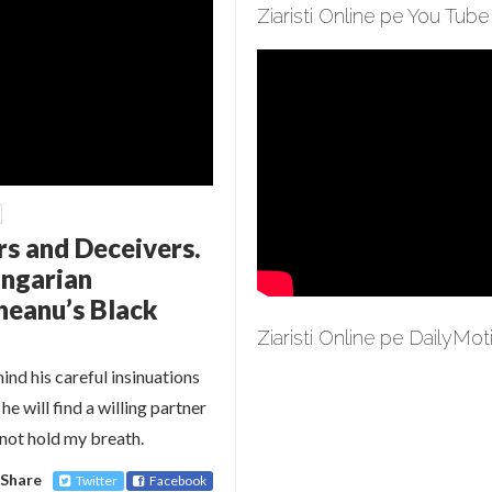
Ziaristi Online pe You Tube
ers and Deceivers.
ungarian
neanu’s Black
Ziaristi Online pe DailyMot
d his careful insinuations
e will find a willing partner
l not hold my breath.
Share
Twitter
Facebook