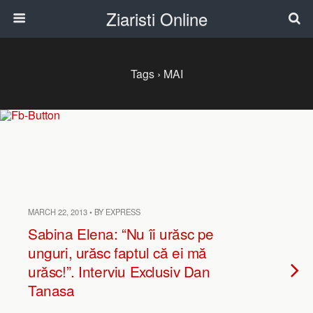
Ziaristi Online
Tags › MAI
MARCH 22, 2013 • BY EXPRESS
Sabina Elena: “Nu îi urăsc pe
unguri, urăsc faptul că ei mă
urăsc!”. Interviu Exclusiv Dan
Tanasa