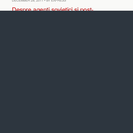
DECEMBER 28, 2011 • BY EXPRESS
Despre agenti sovietici si post-
sovietici. Larry Watts si schreib-
kampful lui Tismaneanu
8 RESPONSES
DECEMBER 28, 2011 • BY EXPRESS
CIA desecretizeaza Razboiul
Rece. Noi documente puse pe
masa istoricilor din arhivele
Ronald Reagan – William
Casey
1 RESPONSE
DECEMBER 27, 2011 • BY EXPRESS
Larry Watts e categoric: Primul