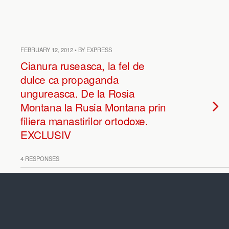
FEBRUARY 12, 2012 • BY EXPRESS
Cianura ruseasca, la fel de
dulce ca propaganda
ungureasca. De la Rosia
Montana la Rusia Montana prin
filiera manastirilor ortodoxe.
EXCLUSIV
4 RESPONSES
FEBRUARY 10, 2012 • BY EXPRESS
La umbra campaniei contra
Rosia Montana, rusii lui Putin
exploateaza pe tacute, tot cu