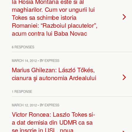
la Rosia Montana este si al
maghiarilor. Cum vor ungurii lui
Tokes sa schimbe istoria
Romaniei: “Razboiul placutelor”,
acum contra lui Baba Novac
6 RESPONSES
MARCH 14, 2012 • BY EXPRESS
Marius Ghilezan: László Tőkés,
cianura şi autonomia Ardealului
1 RESPONSE
MARCH 12, 2012 • BY EXPRESS
Victor Roncea: Laszlo Tokes si-
a dat demisia din UDMR ca sa
se inscrie in USL, noua