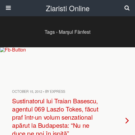
Ziaristi Online
Tags › Marşul Fânfest
OCTOBER 15, 2012 • BY EXPRESS
Sustinatorul lui Traian Basescu,
agentul 069 Laszlo Tokes, făcut
praf într-un volum senzational
apărut la Budapesta: “Nu ne
duce pe noi în ispită”