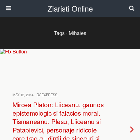
Ziaristi Online
Tags › Mihaies
MAY 12, 2014 • BY EXPRESS
Mircea Platon: Liiceanu, gaunos
epistemologic si falacios moral.
Tismaneanu, Plesu, Liiceanu si
Patapievici, personaje ridicole
care trag cu dintii de sinecuri si