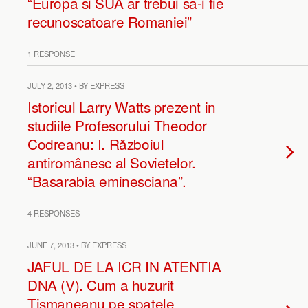
“Europa si SUA ar trebui sa-i fie
recunoscatoare Romaniei”
1 RESPONSE
JULY 2, 2013 • BY EXPRESS
Istoricul Larry Watts prezent in
studiile Profesorului Theodor
Codreanu: I. Războiul
antiromânesc al Sovietelor.
“Basarabia eminesciana”.
4 RESPONSES
JUNE 7, 2013 • BY EXPRESS
JAFUL DE LA ICR IN ATENTIA
DNA (V). Cum a huzurit
Tismaneanu pe spatele