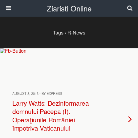
Ziaristi Online
Tags › R-News
AUGUST 8, 2013 • BY EXPRESS
Larry Watts: Dezinformarea
domnului Pacepa (I).
Operaţiunile României
împotriva Vaticanului