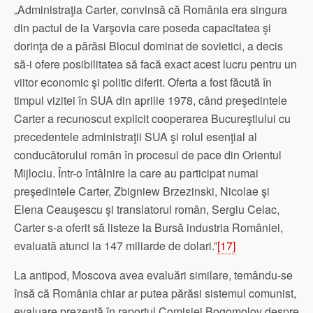
„Administraţia Carter, convinsă că România era singura
din pactul de la Varşovia care poseda capacitatea şi
dorinţa de a părăsi Blocul dominat de sovietici, a decis
să-i ofere posibilitatea să facă exact acest lucru pentru un
viitor economic şi politic diferit. Oferta a fost făcută în
timpul vizitei în SUA din aprilie 1978, când preşedintele
Carter a recunoscut explicit cooperarea Bucureştiului cu
precedentele administraţii SUA şi rolul esenţial al
conducătorului român în procesul de pace din Orientul
Mijlociu. Într-o întâlnire la care au participat numai
preşedintele Carter, Zbigniew Brzezinski, Nicolae şi
Elena Ceauşescu şi translatorul român, Sergiu Celac,
Carter s-a oferit să listeze la Bursă industria României,
evaluată atunci la 147 miliarde de dolari.”
[17]
La antipod, Moscova avea evaluări similare, temându-se
însă că România chiar ar putea părăsi sistemul comunist,
evaluare prezentă în raportul Comisiei Bogomolov despre