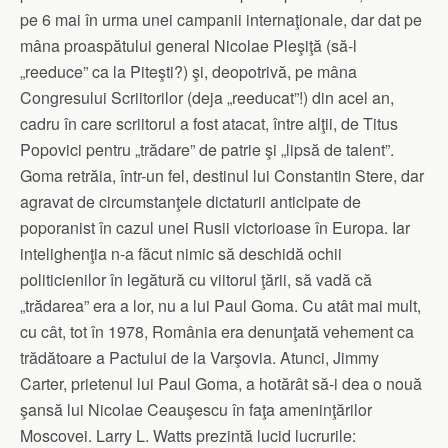
pe 6 mai în urma unei campanii internaţionale, dar dat pe
mâna proaspătului general Nicolae Pleşiţă (să-l
„reeduce” ca la Piteşti?) şi, deopotrivă, pe mâna
Congresului Scriitorilor (deja „reeducat”!) din acel an,
cadru în care scriitorul a fost atacat, între alţii, de Titus
Popovici pentru „trădare” de patrie şi „lipsă de talent”.
Goma retrăia, într-un fel, destinul lui Constantin Stere, dar
agravat de circumstanţele dictaturii anticipate de
poporanist în cazul unei Rusii victorioase în Europa. Iar
intelighenţia n-a făcut nimic să deschidă ochii
politicienilor în legătură cu viitorul ţării, să vadă că
„trădarea” era a lor, nu a lui Paul Goma. Cu atât mai mult,
cu cât, tot în 1978, România era denunţată vehement ca
trădătoare a Pactului de la Varşovia. Atunci, Jimmy
Carter, prietenul lui Paul Goma, a hotărât să-i dea o nouă
şansă lui Nicolae Ceauşescu în faţa ameninţărilor
Moscovei. Larry L. Watts prezintă lucid lucrurile: