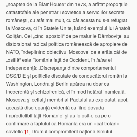
„noaptea de la Blair House” din 1978, a arătat proporţiile
catastrofale ale penetrării sovietice a serviciilor secrete
româneşti, cu atât mai mult, cu cât acesta nu s-a refugiat
la Moscova, ci în Statele Unite, luând exemplul lui Anatoli
Goliţân. Cei „cinci apostoli” de pe malurile Dâmboviţei au
distorsionat radical politica românească de apropiere de
NATO, îndeplinind obiectivul Moscovei de a arăta cât de
„ostilă” este România faţă de Occident, în
falsa
ei
independenţă: „Discrepanţa dintre comportamentul
DSS/DIE şi politicile discutate de conducătorul român la
Washington, Londra şi Berlin apărea nu doar ca
incoerentă şi schizofrenică, ci în mod hotărât inamicală.
Moscova şi ceilalţi membri ai Pactului au exploatat, apoi,
această discrepanţă evidentă ca fiind dovada
impredictibilităţii României şi au folosit-o ca pe o
confirmare a faptului că România era un «cal troian»
sovietic.”
[1]
Drumul compromiterii naţionalismului