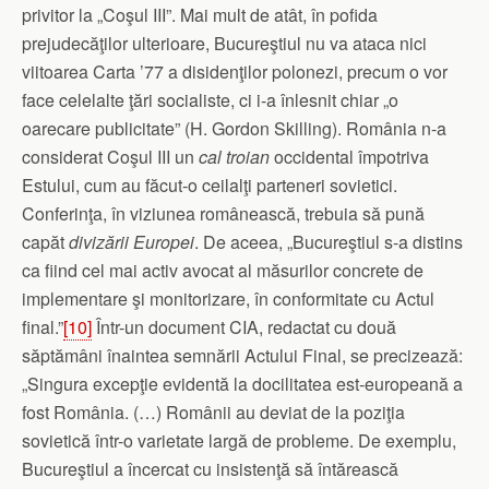
privitor la „Coşul III”. Mai mult de atât, în pofida
prejudecăţilor ulterioare, Bucureştiul nu va ataca nici
viitoarea Carta ’77 a disidenţilor polonezi, precum o vor
face celelalte ţări socialiste, ci i-a înlesnit chiar „o
oarecare publicitate” (H. Gordon Skilling). România n-a
considerat Coşul III un
cal troian
occidental împotriva
Estului, cum au făcut-o ceilalţi parteneri sovietici.
Conferinţa, în viziunea românească, trebuia să pună
capăt
divizării
Europei
. De aceea, „Bucureştiul s-a distins
ca fiind cel mai activ avocat al măsurilor concrete de
implementare şi monitorizare, în conformitate cu Actul
final.”
[10]
Într-un document CIA, redactat cu două
săptămâni înaintea semnării Actului Final, se precizează:
„Singura excepţie evidentă la docilitatea est-europeană a
fost România. (…) Românii au deviat de la poziţia
sovietică într-o varietate largă de probleme. De exemplu,
Bucureştiul a încercat cu insistenţă să întărească