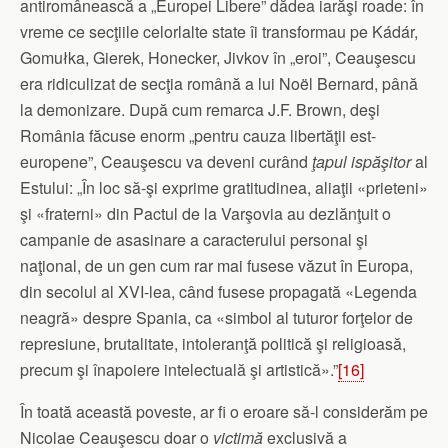
antiromânească a „Europei Libere” dădea iarăşi roade: în
vreme ce secţiile celorlalte state îi transformau pe Kádár,
Gomułka, Gierek, Honecker, Jivkov în „eroi”, Ceauşescu
era ridiculizat de secţia română a lui Noël Bernard, până
la demonizare. După cum remarca J.F. Brown, deşi
România făcuse enorm „pentru cauza libertăţii est-
europene”, Ceauşescu va deveni curând
ţapul ispăşitor
al
Estului: „În loc să-şi exprime gratitudinea, aliaţii «prieteni»
şi «fraterni» din Pactul de la Varşovia au dezlănţuit o
campanie de asasinare a caracterului personal şi
naţional, de un gen cum rar mai fusese văzut în Europa,
din secolul al XVI-lea, când fusese propagată «Legenda
neagră» despre Spania, ca «simbol al tuturor forţelor de
represiune, brutalitate, intoleranţă politică şi religioasă,
precum şi înapoiere intelectuală şi artistică».”
[16]
În toată această poveste, ar fi o eroare să-l considerăm pe
Nicolae Ceauşescu doar o
victimă
exclusivă a