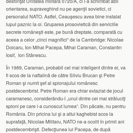
desfiinţat Unitatea militară 0720/A, ci i-a schimbat abil
orientarea, supraveghind nu pe agenţii sovietici, ci
personalul NATO. Astfel, Ceauşescu avea bine instalat
lupul paznic la oi. Gruparea prosovietică din serviciile
secrete româneşti este, pe bună dreptate, comparată cu
aceea a celor „cinci magnifici” de la Cambridge: Nicolae
Doicaru, Ion Mihai Pacepa, Mihai Caraman, Constantin
Iosif, Ion Stănescu.
În 1989, Caraman, probabil cel mai inteligent dintre ei, va
fi scos de la naftalină de către Silviu Brucan şi Petre
Roman şi numit şef al spionajului românesc
postdecembrist. Petre Roman era chiar extaziat de jocul
caramanesc, considerându-l „unul dintre cei mai străluciţi
spioni pe care i-a cunoscut lumea”. Din păcate, nu pentru
România. Din pricina lui şi a altui kaghebist scos la
suprafaţă, Nicolae Militaru, NATO ne-a ocolit în primii ani
postdecembrişti. Defecţiunea lui Pacepa, de după