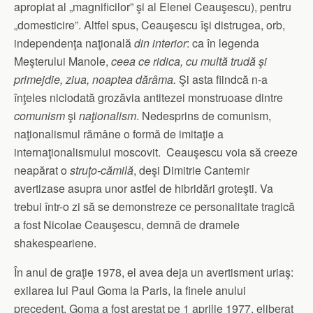
apropiat al „magnificilor” şi al Elenei Ceauşescu), pentru
„domesticire”. Altfel spus, Ceauşescu îşi distrugea, orb,
independenţa naţională
din interior
: ca în legenda
Meşterului Manole,
ceea ce ridica, cu multă trudă şi
primejdie, ziua, noaptea dărâma.
Şi asta fiindcă n-a
înţeles niciodată grozăvia antitezei monstruoase dintre
comunism
şi
naţionalism
. Nedesprins de comunism,
naţionalismul rămâne o formă de imitaţie a
internaţionalismului moscovit. Ceauşescu voia să creeze
neapărat o
struţo-cămilă
, deşi Dimitrie Cantemir
avertizase asupra unor astfel de hibridări groteşti. Va
trebui într-o zi să se demonstreze ce personalitate tragică
a fost Nicolae Ceauşescu, demnă de dramele
shakespeariene.
În anul de graţie 1978, el avea deja un avertisment uriaş:
exilarea lui Paul Goma la Paris, la finele anului
precedent. Goma a fost arestat pe 1 aprilie 1977, eliberat