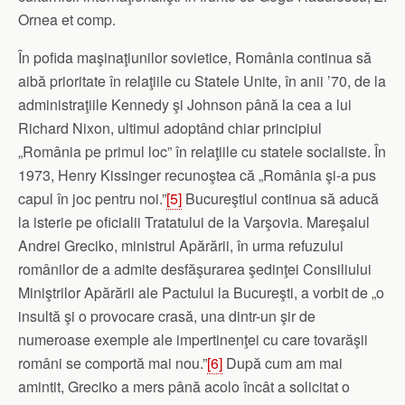
Ornea et comp.
În pofida maşinaţiunilor sovietice, România continua să
aibă prioritate în relaţiile cu Statele Unite, în anii ’70, de la
administraţiile Kennedy şi Johnson până la cea a lui
Richard Nixon, ultimul adoptând chiar principiul
„România pe primul loc” în relaţiile cu statele socialiste. În
1973, Henry Kissinger recunoştea că „România şi-a pus
capul în joc pentru noi.”
[5]
Bucureştiul continua să aducă
la isterie pe oficialii Tratatului de la Varşovia. Mareşalul
Andrei Greciko, ministrul Apărării, în urma refuzului
românilor de a admite desfăşurarea şedinţei Consiliului
Miniştrilor Apărării ale Pactului la Bucureşti, a vorbit de „o
insultă şi o provocare crasă, una dintr-un şir de
numeroase exemple ale impertinenţei cu care tovarăşii
români se comportă mai nou.”
[6]
După cum am mai
amintit, Greciko a mers până acolo încât a solicitat o