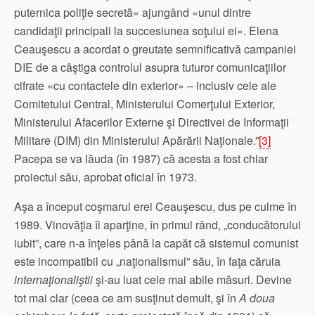
puternica poliţie secretă» ajungând «unul dintre
candidaţii principali la succesiunea soţului ei». Elena
Ceauşescu a acordat o greutate semnificativă campaniei
DIE de a câştiga controlul asupra tuturor comunicaţiilor
cifrate «cu contactele din exterior» – inclusiv cele ale
Comitetului Central, Ministerului Comerţului Exterior,
Ministerului Afacerilor Externe şi Directivei de Informaţii
Militare (DIM) din Ministerului Apărării Naţionale.”
[3]
Pacepa se va lăuda (în 1987) că acesta a fost chiar
proiectul său, aprobat oficial în 1973.
Aşa a început coşmarul erei Ceauşescu, dus pe culme în
1989. Vinovăţia îi aparţine, în primul rând, „conducătorului
iubit”, care n-a înţeles până la capăt că sistemul comunist
este incompatibil cu „naţionalismul” său, în faţa căruia
internaţionaliştii
şi-au luat cele mai abile măsuri. Devine
tot mai clar (ceea ce am susţinut demult, şi în
A doua