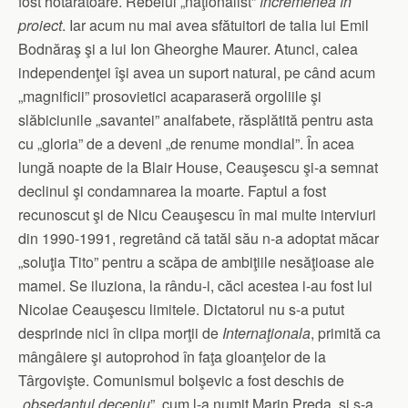
fost hotărâtoare. Rebelul „naţionalist”
încremenea în
proiect
. Iar acum nu mai avea sfătuitori de talia lui Emil
Bodnăraş şi a lui Ion Gheorghe Maurer. Atunci, calea
independenţei îşi avea un suport natural, pe când acum
„magnificii” prosovietici acaparaseră orgoliile şi
slăbiciunile „savantei” analfabete, răsplătită pentru asta
cu „gloria” de a deveni „de renume mondial”. În acea
lungă noapte de la Blair House, Ceauşescu şi-a semnat
declinul şi condamnarea la moarte. Faptul a fost
recunoscut şi de Nicu Ceauşescu în mai multe interviuri
din 1990-1991, regretând că tatăl său n-a adoptat măcar
„soluţia Tito” pentru a scăpa de ambiţiile nesăţioase ale
mamei. Se iluziona, la rându-i, căci acestea i-au fost lui
Nicolae Ceauşescu limitele. Dictatorul nu s-a putut
desprinde nici în clipa morţii de
Internaţionala
, primită ca
mângâiere şi autoprohod în faţa gloanţelor de la
Târgovişte. Comunismul bolşevic a fost deschis de
„
obsedantul deceniu
”, cum l-a numit Marin Preda, şi s-a