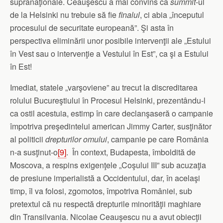
supranaţionale. Ceauşescu a mai convins că
summit
-ul
de la Helsinki nu trebuie să fie
finalul
, ci abia „începutul
procesului de securitate europeană”. Şi asta în
perspectiva eliminării unor posibile intervenţii ale „Estului
în Vest sau o intervenţie a Vestului în Est”, ca şi a Estului
în Est!
Imediat, statele „varşoviene” au trecut la discreditarea
rolului Bucureştiului în Procesul Helsinki, prezentându-l
ca ostil acestuia, estimp în care declanşaseră o campanie
împotriva preşedintelui american Jimmy Carter, susţinător
al politicii
drepturilor omului
, campanie pe care România
n-a susţinut-o
[9]
. În context, Budapesta, îmboldită de
Moscova, a respins exigenţele „Coşului III” sub acuzaţia
de presiune imperialistă a Occidentului, dar, în acelaşi
timp, îl va folosi, zgomotos, împotriva României, sub
pretextul că nu respectă drepturile minorităţii maghiare
din Transilvania. Nicolae Ceauşescu nu a avut obiecţii