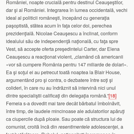
României, noapte crucială pentru destinul Ceauşeştilor,
dar şi al României. Integrarea în lumea occidentală, vechi
ideal al politicii româneşti, începând cu generaţia
paşoptistă, stătea acum în faţa celor doi, perechea
prezidenţială. Nicolae Ceauşescu a înclinat, conform
idealului său de independenţă naţională, cu faţa spre
Vest, să accepte oferta preşedintelui Carter, dar Elena
Ceauşescu a reacţionat violent, „clamând că americanii
«vor să cumpere România pentru 147 miliarde de dolari».
Ea şi soţul ei au petrecut toată noaptea la Blair House,
argumentând pro şi contra, o dezbatere între soţi şi
colideri, în care nu au îndrăznit să intervină nici unul
dintre specialiştii calificaţi din delegaţia română.”
[18]
Femeia s-a dovedit mai tare decât bărbatul îmbolnăvit,
între timp, de laudele mincinoase ale adulatorilor apăruţi
ca ciupercile după ploaie. Sau poate că structura lui de
comunist, croită încă din
resentimentele
adolescenţei, a