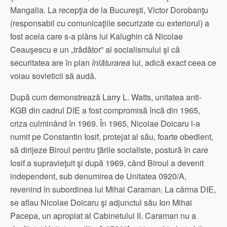
Mangalia. La recepţia de la Bucureşti, Victor Dorobanţu
(responsabil cu comunicaţiile securizate cu exteriorul) a
fost acela care s-a plâns lui Kalughin că Nicolae
Ceauşescu e un „trădător” al socialismului şi că
securitatea are în plan
înlăturarea
lui, adică exact ceea ce
voiau sovieticii să audă.
După cum demonstrează Larry L. Watts, unitatea anti-
KGB din cadrul DIE a fost compromisă încă din 1965,
criza culminând în 1969. În 1965, Nicolae Doicaru l-a
numit pe Constantin Iosif, protejat al său, foarte obedient,
să dirijeze Biroul pentru ţările socialiste, postură în care
Iosif a supravieţuit şi după 1969, când Biroul a devenit
independent, sub denumirea de Unitatea 0920/A,
revenind în subordinea lui Mihai Caraman. La cârma DIE,
se aflau Nicolae Doicaru şi adjunctul său Ion Mihai
Pacepa, un apropiat al Cabinetului II. Caraman nu a