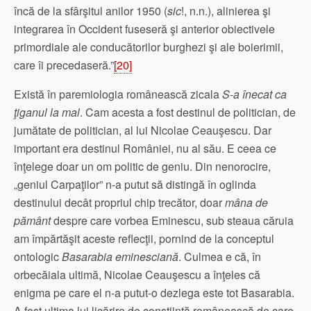
încă de la sfârşitul anilor 1950 (
sic
!, n.n.), alinierea şi
integrarea în Occident fuseseră şi anterior obiectivele
primordiale ale conducătorilor burghezi şi ale boierimii,
care îi precedaseră.”
[20]
Există în paremiologia românească zicala
S-a înecat ca
ţiganul la mal
. Cam acesta a fost destinul de politician, de
jumătate de politician, al lui Nicolae Ceauşescu. Dar
important era destinul României, nu al său. E ceea ce
înţelege doar un om politic de geniu. Din nenorocire,
„geniul Carpaţilor” n-a putut să distingă în oglinda
destinului decât propriul chip trecător, doar
mâna de
pământ
despre care vorbea Eminescu, sub steaua căruia
am împărtăşit aceste reflecţii, pornind de la conceptul
ontologic
Basarabia
eminesciană
. Culmea e că, în
orbecăiala ultimă, Nicolae Ceauşescu a înţeles că
enigma pe care el n-a putut-o dezlega este tot Basarabia.
A fost ultima lui licărire de conştiinţă românească de care