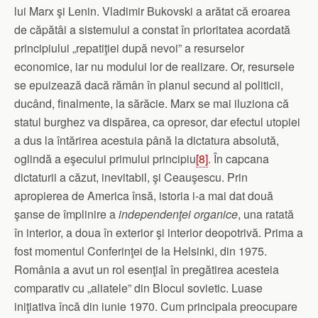
lui Marx şi Lenin. Vladimir Bukovski a arătat că eroarea
de căpătâi a sistemului a constat în prioritatea acordată
principiului „repatiţiei după nevoi” a resurselor
economice, iar nu modului lor de realizare. Or, resursele
se epuizează dacă rămân în planul secund al politicii,
ducând, finalmente, la sărăcie. Marx se mai iluziona că
statul burghez va dispărea, ca opresor, dar efectul utopiei
a dus la întărirea acestuia până la dictatura absolută,
oglindă a eşecului primului principiu
[8]
. În capcana
dictaturii a căzut, inevitabil, şi Ceauşescu. Prin
apropierea de America însă, istoria i-a mai dat două
şanse de împlinire a
independenţei organice
, una ratată
în interior, a doua în exterior şi interior deopotrivă. Prima a
fost momentul Conferinţei de la Helsinki, din 1975.
România a avut un rol esenţial în pregătirea acesteia
comparativ cu „aliatele” din Blocul sovietic. Luase
iniţiativa încă din iunie 1970. Cum principala preocupare