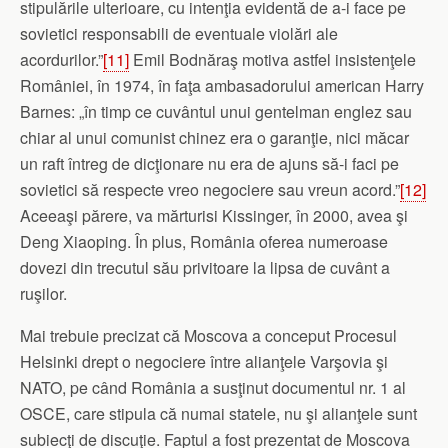
stipulările ulterioare, cu intenţia evidentă de a-i face pe
sovietici responsabili de eventuale violări ale
acordurilor.”
[11]
Emil Bodnăraş motiva astfel insistenţele
României, în 1974, în faţa ambasadorului american Harry
Barnes: „în timp ce cuvântul unui gentelman englez sau
chiar al unui comunist chinez era o garanţie, nici măcar
un raft întreg de dicţionare nu era de ajuns să-i faci pe
sovietici să respecte vreo negociere sau vreun acord.”
[12]
Aceeaşi părere, va mărturisi Kissinger, în 2000, avea şi
Deng Xiaoping. În plus, România oferea numeroase
dovezi din trecutul său privitoare la lipsa de cuvânt a
ruşilor.
Mai trebuie precizat că Moscova a conceput Procesul
Helsinki drept o negociere între alianţele Varşovia şi
NATO, pe când România a susţinut documentul nr. 1 al
OSCE, care stipula că numai statele, nu şi alianţele sunt
subiecţi de discuţie. Faptul a fost prezentat de Moscova