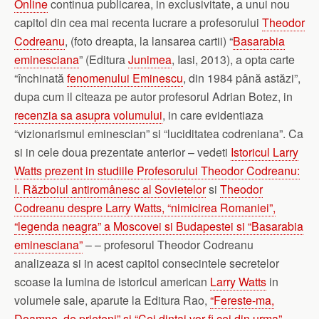
Online
continua publicarea, in exclusivitate, a unui nou
capitol din cea mai recenta lucrare a profesorului
Theodor
Codreanu
, (foto dreapta, la lansarea cartii) “
Basarabia
eminesciana
” (Editura
Junimea
, Iasi, 2013), a opta carte
“închinată
fenomenului Eminescu
, din 1984 până astăzi”,
dupa cum il citeaza pe autor profesorul Adrian Botez, in
recenzia sa asupra volumului
, in care evidentiaza
“vizionarismul eminescian” si “luciditatea codreniana”. Ca
si in cele doua prezentate anterior – vedeti
Istoricul Larry
Watts prezent in studiile Profesorului Theodor Codreanu:
I. Războiul antiromânesc al Sovietelor
si
Theodor
Codreanu despre Larry Watts, “nimicirea Romaniei”,
“legenda neagra” a Moscovei si Budapestei si “Basarabia
eminesciana”
– – profesorul Theodor Codreanu
analizeaza si in acest capitol consecintele secretelor
scoase la lumina de istoricul american
Larry Watts
in
volumele sale, aparute la Editura Rao,
“Fereste-ma,
Doamne, de prieteni” si “Cei dintai vor fi cei din urma”
.