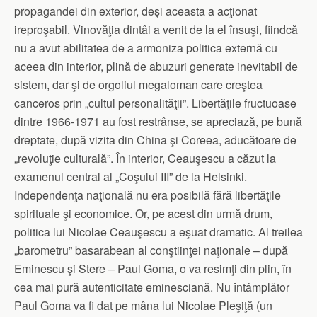
propagandei din exterior, deşi aceasta a acţionat
ireproşabil. Vinovăţia dintâi a venit de la el însuşi, fiindcă
nu a avut abilitatea de a armoniza politica externă cu
aceea din interior, plină de abuzuri generate inevitabil de
sistem, dar şi de orgoliul megaloman care creştea
canceros prin „cultul personalităţii”. Libertăţile fructuoase
dintre 1966-1971 au fost restrânse, se apreciază, pe bună
dreptate, după vizita din China şi Coreea, aducătoare de
„revoluţie culturală”. În interior, Ceauşescu a căzut la
examenul central al „Coşului III” de la Helsinki.
Independenţa naţională nu era posibilă fără libertăţile
spirituale şi economice. Or, pe acest din urmă drum,
politica lui Nicolae Ceauşescu a eşuat dramatic. Al treilea
„barometru” basarabean al conştiinţei naţionale – după
Eminescu şi Stere – Paul Goma, o va resimţi din plin, în
cea mai pură autenticitate eminesciană. Nu întâmplător
Paul Goma va fi dat pe mâna lui Nicolae Pleşiţă (un