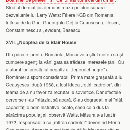
Studiul de mai jos demonstreaza pe cine supara
dezvaluirile lui Larry Watts: Filiera KGB din Romania,
intinsa de la Ghe. Gheorghiu-Dej la Ceausescu, Iliescu,
Constantinescu si, evident, Basescu.
XVII. „Noaptea de la Blair House”
Din păcate, pentru România, Moscova a ştiut mereu să-şi
cumpere agenţi la vârf, gata să trădeze interesele ţării. Cu
ajutorul lor, prestigiul negativ al „legendei negre” a
României a sporit considerabil. Prima mare greşeală a lui
Ceauşescu, după 1968, a fost ideea „rotirii cadrelor”, din
teama de a nu favoriza recrutările sovietice. Dar efectele
perverse n-au întârziat să apară. S-au degradat, mai întâi,
capacităţile administrative locale, ceea ce a dus la
sărăcirea populaţiei, observă Watts. Măsura s-a luat în
1972, responsabilă cu „rotirea cadrelor” devenind Elena
Ceauşescu. Aceasta a mai fost ţinută în frâu doar câţiva