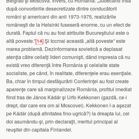
Belgrad şi Moscova. Invers, cu România: „Judecând însă
după convorbirile desecretizate dintre conducătorii
români şi americani din anii 1973-1975, realizările
româneşti de la Helsinki fuseseră enorme, cu un efect de
durată. Faptul că nu au fost atribuite Bucureştiului este o
altă poveste.”
[14]
Şi tocmai această „altă poveste” este
marea problemă. Dezinformarea sovietică a deplasat
atenţia către ceilalţi lideri comunişti, dând impresia că nu
există vreo diferenţă între România şi celelalte state
socialiste, pe când, în realitate, diferenţele erau esenţiale.
Ba, chiar în timpul desfăşurării Conferinţei au fost create
aparenţe care să marginalizeze România, profitul imediat
fiind tras de János Kádár şi Urfo Kekkonen (gazdă, ce-i
drept, dar care era om al Moscovei). Kekkonen l-a aşezat
pe Kádár (după afinitatea fino-ugrică?) la dreapta lui, cei
doi asumându-şi, prin declaraţii, meritul principal al
reuşitei din capitala Finlandei.