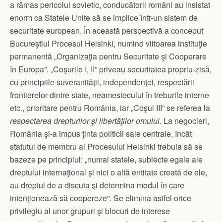
a rămas pericolul sovietic, conducătorii români au insistat
enorm ca Statele Unite să se implice într-un sistem de
securitate european. În această perspectivă a conceput
Bucureştiul Procesul Helsinki, numind viitoarea instituţie
permanentă „Organizaţia pentru Securitate şi Cooperare
în Europa”. „Coşurile I, II” priveau securitatea propriu-zisă,
cu principiile suveranităţii, independenţei, respectării
frontierelor dintre state, neamestecului în treburile interne
etc., prioritare pentru România, iar „Coşul III” se referea la
respectarea drepturilor şi libertăţilor omului
. La negocieri,
România şi-a impus ţinta politicii sale centrale, încât
statutul de membru al Procesului Helsinki trebuia să se
bazeze pe principiul: „numai statele, subiecte egale ale
dreptului internaţional şi nici o altă entitate creată de ele,
au dreptul de a discuta şi determina modul în care
intenţionează să coopereze”. Se elimina astfel orice
privilegiu al unor grupuri şi blocuri de interese