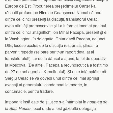
Europa de Est. Propunerea preşedintelui Carter l-a
răscolit profund pe Nicolae Ceauşescu. Numai că unul
dintre cei cinci prezenţi la discuţii, translatorul Celac,
avea afinităţi promoscovite şi l-a informat imediat pe unul
dintre cei cinci „magnifici”, Ion Mihai Pacepa, prezent şi el
la Washington, în delegaţie. Chiar dacă Pacepa, adjunct
DIE, fusese exclus de la discuţia restrânsă, ştirea i-a
parvenit repede (se pare printr-un raport detailat al
translatorului!), iar de la dânsul a ajuns, la fel de operativ,
la Moscova. (De altfel, Pacepa a recunoscut că a fost timp
de 27 de ani agent al Kremlinului). Şi nu e întâmplător că
Sergiu Celac se va dovedi unul dintre cei mai aprinşi
avocaţi ai generalului condamnat la moarte, în
contumacie, pentru trădare.
Important însă este de ştiut ce s-a întâmplat în
noaptea de
la Blair House
, locul unde a fost găzduită delegaţia