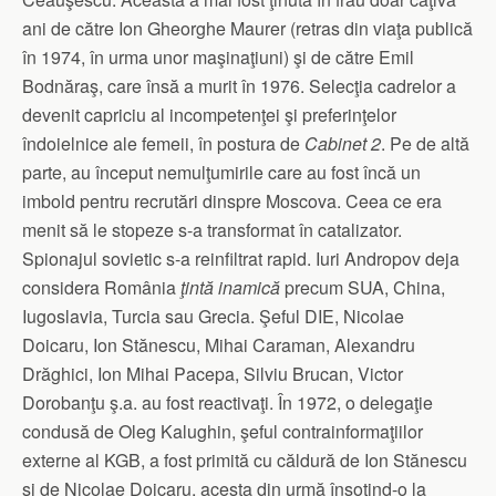
ani de către Ion Gheorghe Maurer (retras din viaţa publică
în 1974, în urma unor maşinaţiuni) şi de către Emil
Bodnăraş, care însă a murit în 1976. Selecţia cadrelor a
devenit capriciu al incompetenţei şi preferinţelor
îndoielnice ale femeii, în postura de
Cabinet 2
. Pe de altă
parte, au început nemulţumirile care au fost încă un
imbold pentru recrutări dinspre Moscova. Ceea ce era
menit să le stopeze s-a transformat în catalizator.
Spionajul sovietic s-a reinfiltrat rapid. Iuri Andropov deja
considera România
ţintă inamică
precum SUA, China,
Iugoslavia, Turcia sau Grecia. Şeful DIE, Nicolae
Doicaru, Ion Stănescu, Mihai Caraman, Alexandru
Drăghici, Ion Mihai Pacepa, Silviu Brucan, Victor
Dorobanţu ş.a. au fost reactivaţi. În 1972, o delegaţie
condusă de Oleg Kalughin, şeful contrainformaţiilor
externe al KGB, a fost primită cu căldură de Ion Stănescu
şi de Nicolae Doicaru, acesta din urmă însoţind-o la