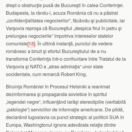
drept o obstrucţie pusă de Bucureşti în calea Conferinţei.
Budapesta, la rându-i, acuza România că nu a păstrat
„confidenţialitatea negocierilor”, făcându-şi publicitate, iar
Varşovia reproşa că Bucureştiul „despica firul în patru şi
prelungea negocierile” împotriva intereselor statelor
comuniste
[13]
. În ultimă instanţă, punctul de vedere
românesc a biruit şi efortul Bucureştiului de a nu
transforma Conferinţa într-o confruntare între Tratatul de la
Varşovia şi NATO a „atras admiraţia” unor state
occidentale, cum remarcă Robert King.
Biruinţa României în Procesul Helsinki a reanimat
dezinformarea şi propaganda sovietice în spiritul
„legendei negre”, influenţând iarăşi stereotipiile (veritabilă
„patologie”) serviciilor de informaţie americane. De pildă,
declarând Iugoslavia ca punct strategic al politicii SUA în
Europa, Washingtonul ignora adevărata relaţie dintre