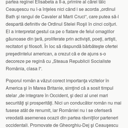
partea reginei Elisabeta a II-a, primire al cărei tâlc
Ceauşescu nu l-a înţeles nici când i se acorda „ordinul
Bath şi rangul de Cavaler al Marii Cruci”, care putea să-l
despartă definitiv de Ordinul Stelei Roşii în cinci colţuri.
El a interpretat gestul ca pe o flatare de felul omagiilor
găunoase din ţară, proliferate prin activişti, poeţi, artişti,
recitatori şi filosofi. În loc să răspundă bărbăteşte ofertei
preşedintelui american, a crezut că e de ajuns s-o
decoreze pe regină cu „Steaua Republicii Socialiste
România, clasa I”.
Poporul român a văzut corect importanţa vizitelor în
America şi în Marea Britanie, simţind că a sosit timpul
stelar „de integrare în Occident, şi deci al unei mari
securităţi şi prosperităţi. Nici un conducător român nu mai
fusese atât de renumit, iar României nu i se oferiseră
vreodată asemenea ocazii din partea râvniţilor parteneri
occidentali. Promovate de Gheorghiu-Dej şi Ceauşescu