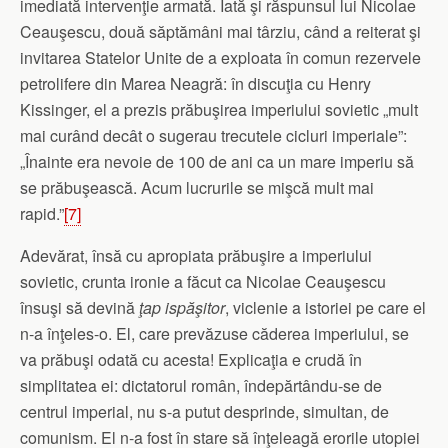
imediată intervenţie armată. Iată şi răspunsul lui Nicolae
Ceauşescu, două săptămâni mai târziu, când a reiterat şi
invitarea Statelor Unite de a exploata în comun rezervele
petrolifere din Marea Neagră: în discuţia cu Henry
Kissinger, el a prezis prăbuşirea imperiului sovietic „mult
mai curând decât o sugerau trecutele cicluri imperiale”:
„Înainte era nevoie de 100 de ani ca un mare imperiu să
se prăbuşească. Acum lucrurile se mişcă mult mai
rapid.”
[7]
Adevărat, însă cu apropiata prăbuşire a imperiului
sovietic, crunta ironie a făcut ca Nicolae Ceauşescu
însuşi să devină
ţap ispăşitor
, viclenie a istoriei pe care el
n-a înţeles-o. El, care prevăzuse căderea imperiului, se
va prăbuşi odată cu acesta! Explicaţia e crudă în
simplitatea ei: dictatorul român, îndepărtându-se de
centrul imperial, nu s-a putut desprinde, simultan, de
comunism. El n-a fost în stare să înţeleagă erorile utopiei