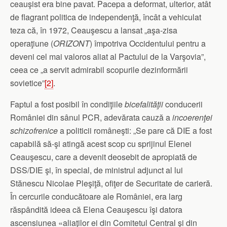
ceauşist era bine pavat. Pacepa a deformat, ulterior, atât
de flagrant politica de independenţă, încât a vehiculat
teza că, în 1972, Ceauşescu a lansat „aşa-zisa
operaţiune (
ORIZONT
) împotriva Occidentului pentru a
deveni cel mai valoros aliat al Pactului de la Varşovia”,
ceea ce „a servit admirabil scopurile dezinformării
sovietice”
[2]
.
Faptul a fost posibil în condiţiile
bicefalităţii
conducerii
României din sânul PCR, adevărata cauză a
incoerenţei
schizofrenice
a politicii româneşti: „Se pare că DIE a fost
capabilă să-şi atingă acest scop cu sprijinul Elenei
Ceauşescu, care a devenit deosebit de apropiată de
DSS/DIE şi, în special, de ministrul adjunct al lui
Stănescu Nicolae Pleşiţă, ofiţer de Securitate de carieră.
În cercurile conducătoare ale României, era larg
răspândită ideea că Elena Ceauşescu îşi datora
ascensiunea «aliaţilor ei din Comitetul Central şi din