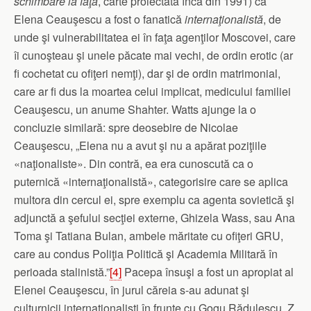
schimbare la faţă
, carte proiectată încă din 1991) că
Elena Ceauşescu a fost o fanatică
internaţionalistă
, de
unde şi vulnerabilitatea ei în faţa agenţilor Moscovei, care
îi cunoşteau şi unele păcate mai vechi, de ordin erotic (ar
fi cochetat cu ofiţeri nemţi), dar şi de ordin matrimonial,
care ar fi dus la moartea celui implicat, medicului familiei
Ceauşescu, un anume Shahter. Watts ajunge la o
concluzie similară: spre deosebire de Nicolae
Ceauşescu, „Elena nu a avut şi nu a apărat poziţiile
«naţionaliste». Din contră, ea era cunoscută ca o
puternică «internaţionalistă», categorisire care se aplica
multora din cercul ei, spre exemplu ca agenta sovietică şi
adjunctă a şefului secţiei externe, Ghizela Wass, sau Ana
Toma şi Tatiana Bulan, ambele măritate cu ofiţeri GRU,
care au condus Poliţia Politică şi Academia Militară în
perioada stalinistă.”
[4]
Pacepa însuşi a fost un apropiat al
Elenei Ceauşescu, în jurul căreia s-au adunat şi
culturnicii internaţionalişti în frunte cu Gogu Rădulescu, Z.