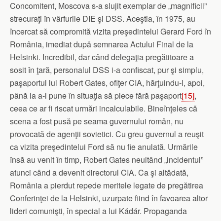
Concomitent, Moscova s-a slujit exemplar de „magnificii”
strecuraţi în vârfurile DIE şi DSS. Aceştia, în 1975, au
încercat să compromită vizita preşedintelui Gerard Ford în
România, imediat după semnarea Actului Final de la
Helsinki. Incredibil, dar când delegaţia pregătitoare a
sosit în ţară, personalul DSS i-a confiscat, pur şi simplu,
paşaportul lui Robert Gates, ofiţer CIA, hărţuindu-l, apoi,
până la a-l pune în situaţia să plece fără paşaport
[15]
,
ceea ce ar fi riscat urmări incalculabile. Bineînţeles că
scena a fost pusă pe seama guvernului român, nu
provocată de agenţii sovietici. Cu greu guvernul a reuşit
ca vizita preşedintelui Ford să nu fie anulată. Urmările
însă au venit în timp, Robert Gates neuitând „incidentul”
atunci când a devenit directorul CIA. Ca şi altădată,
România a pierdut repede meritele legate de pregătirea
Conferinţei de la Helsinki, uzurpate fiind în favoarea altor
lideri comunişti, în special a lui Kádár. Propaganda