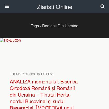
Ziaristi Online
Tags › Romanii Din Ucraina
FEBRUARY 28, 2019 • BY EXPRESS
ANALIZA momentului: Biserica
Ortodoxă Română și Românii
din Ucraina – Ținutul Herța,
nordul Bucovinei și sudul
Basarabiei. ÎMPOTRIVA unui