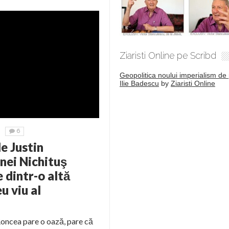
Ziaristi Online pe Scribd
Geopolitica noului imperialism de 
Ilie Badescu
by
Ziaristi Online
6
e Justin
inei Nichituş
 dintr-o altă
u viu al
 Roncea pare o oază, pare că