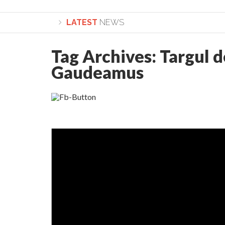
LATEST
NEWS
Tag Archives:
Targul d
Lepădarea de sine și urmarea lui Hristos. Calea spre
Gaudeamus