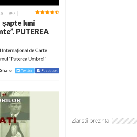
19
3
 șapte luni
dinte”. PUTEREA
l Internațional de Carte
umul “Puterea Umbrei”
Share
Twitter
Facebook
Ziaristii prezinta