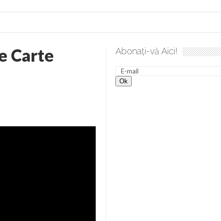
e Carte
Abonați-vă Aici!
 desăvârșire. Gând de duminică de Elena Solunca Moise
Scu