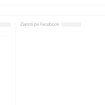
Ziaristii pe Facebook
lați, sculați, boieri mari! Sara Nukina are nevoie de ajutorul nostru!