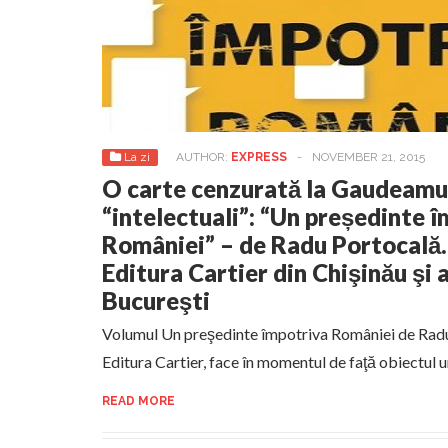
La zi
AUTHOR:
EXPRESS
-
NOVEMBER 21, 2015
O carte cenzurată la Gaudeamu
“intelectuali”: “Un președinte 
României” – de Radu Portocală. 
Editura Cartier din Chişinău şi 
Bucureşti
Volumul Un preşedinte împotriva României de Radu 
Editura Cartier, face în momentul de faţă obiectul u
READ MORE