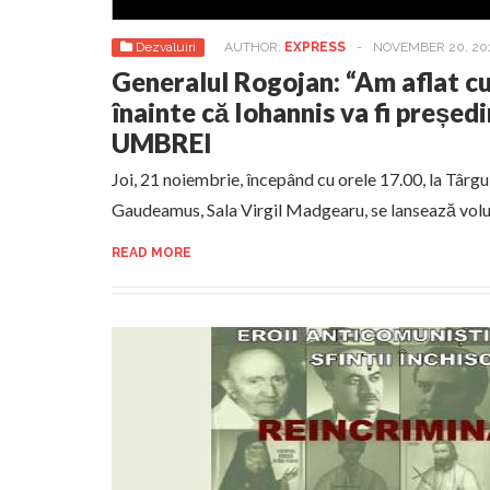
Dezvaluiri
AUTHOR:
EXPRESS
-
NOVEMBER 20, 20
Generalul Rogojan: “Am aflat cu
înainte că Iohannis va fi preșe
UMBREI
Joi, 21 noiembrie, începând cu orele 17.00, la Târgu
Gaudeamus, Sala Virgil Madgearu, se lansează vol
READ MORE