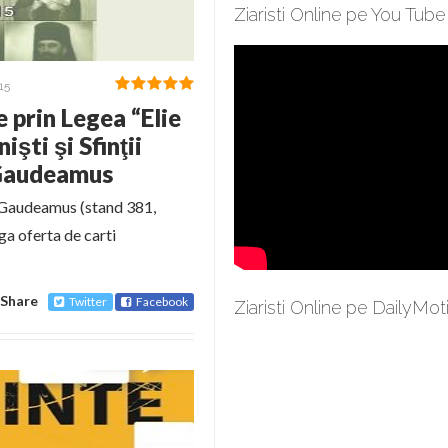
Ziaristi Online pe You Tube
15
e prin Legea “Elie
şti şi Sfinţii
e Gaudeamus
 Gaudeamus (stand 381,
ga oferta de carti
Share
Twitter
Facebook
Ziaristi Online pe DailyMot