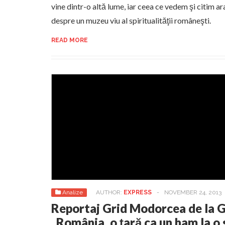
vine dintr-o altă lume, iar ceea ce vedem şi citim a
despre un muzeu viu al spiritualităţii româneşti.
READ MORE
Analize
AUTHOR:
EXPRESS
-
NOVEMBER 24, 2013
Reportaj Grid Modorcea de la 
„România, o ţară ca un ham la o 