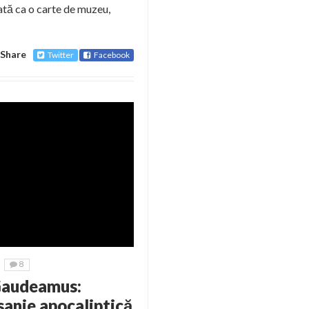
rată ca o carte de muzeu,
Share
Twitter
Facebook
8
Gaudeamus:
sanie apocaliptică