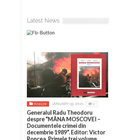
Latest News
Analize
JANUARY 19, 2021
2
Generalul Radu Theodoru
despre “MÂNA MOSCOVEI –
Documentele crimei din
decembrie 1989”. Editor: Victor
Roncea. Primele trei volume