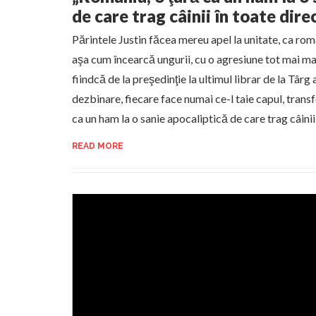
de care trag câinii în toate direc
Părintele Justin făcea mereu apel la unitate, ca româ
aşa cum încearcă ungurii, cu o agresiune tot mai mar
fiindcă de la preşedinţie la ultimul librar de la Târg 
dezbinare, fiecare face numai ce-l taie capul, tran
ca un ham la o sanie apocaliptică de care trag câinii î
READ MORE