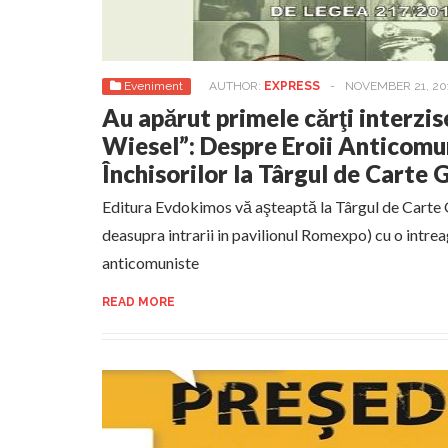
Eveniment
AUTHOR:
EXPRESS
-
NOVEMBER 21, 20
Au apărut primele cărţi interzis
Wiesel”: Despre Eroii Anticomuni
Închisorilor la Târgul de Cart
Editura Evdokimos vă aşteaptă la Târgul de Carte
deasupra intrarii in pavilionul Romexpo) cu o intrea
anticomuniste
READ MORE