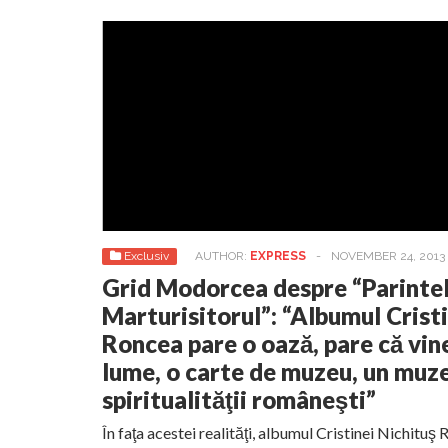
Exclusiv
AUTHOR:
EXPRESS
-
NOVEMBER 24, 2013
Grid Modorcea despre “Parintel
Marturisitorul”: “Albumul Crist
Roncea pare o oază, pare că vine
lume, o carte de muzeu, un muze
spiritualităţii româneşti”
În faţa acestei realităţi, albumul Cristinei Nichituş