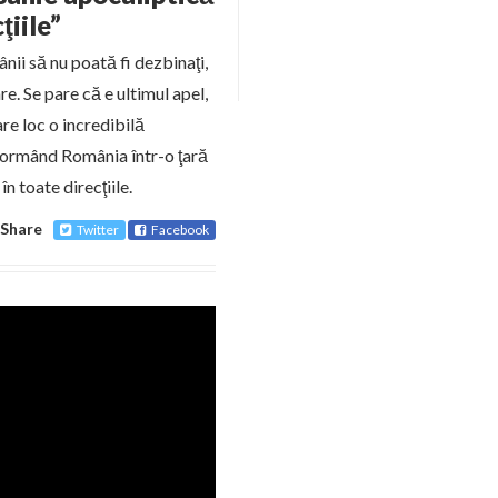
ţiile”
nii să nu poată fi dezbinaţi,
e. Se pare că e ultimul apel,
are loc o incredibilă
sformând România într-o ţară
n toate direcţiile.
Share
Twitter
Facebook