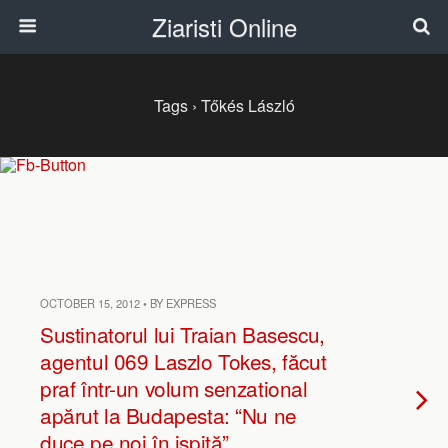
Ziaristi Online
Tags › Tőkés László
OCTOBER 15, 2012 • BY EXPRESS
Sustinatorul lui Traian Basescu,
agentul 069 Laszlo Tokes, făcut
praf într-un volum senzational
apărut la Budapesta: “Nu ne
duce pe noi în ispită”