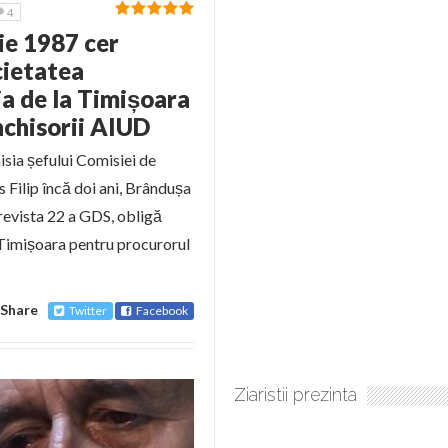
4
ie 1987 cer
cietatea
ia de la Timișoara
nchisorii AIUD
isia șefului Comisiei de
us Filip încă doi ani, Brândușa
revista 22 a GDS, obligă
 Timișoara pentru procurorul
Share
Twitter
Facebook
Ziaristii prezinta