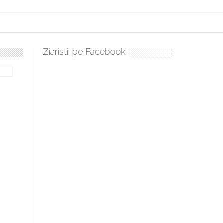
Ziaristii pe Facebook
Sculați, sculați, boieri mari! Sara Nukina are nevoie de ajutorul n