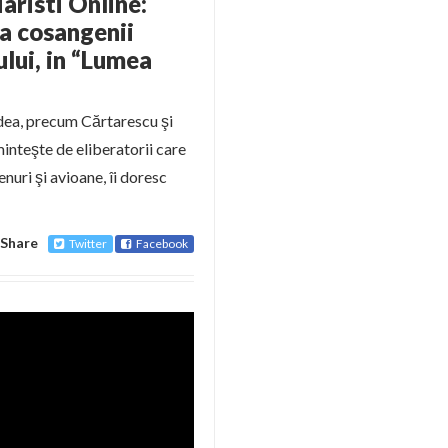
iaristi Online:
a cosangenii
ului, in “Lumea
odea, precum Cărtarescu şi
inteşte de eliberatorii care
nuri şi avioane, îi doresc
Share
Twitter
Facebook