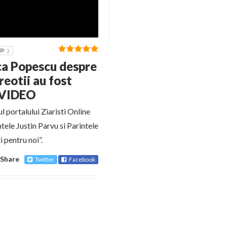
3
ca Popescu despre
reotii au fost
O/VIDEO
 portalului Ziaristi Online
ntele Justin Parvu si Parintele
i pentru noi”.
Share
Twitter
Facebook