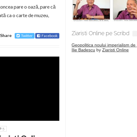
 Roncea pare o oază, pare că
rată ca o carte de muzeu,
Ziaristi Online pe Scribd
Share
Twitter
Facebook
Geopolitica noului imperialism de 
Ilie Badescu
by
Ziaristi Online
5