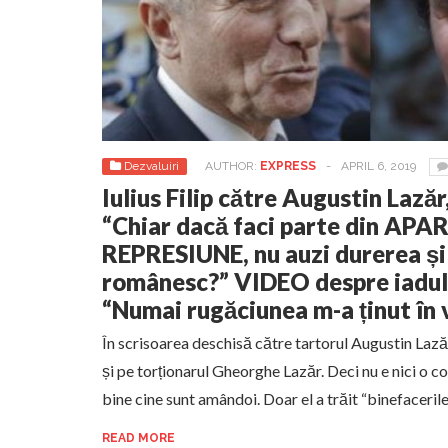
Dezvaluiri
AUTHOR:
EXPRESS
-
APRIL 6, 2019
Iulius Filip către Augustin Lazăr
“Chiar dacă faci parte din AP
REPRESIUNE, nu auzi durerea și
românesc?” VIDEO despre iadul 
“Numai rugăciunea m-a ținut în 
În scrisoarea deschisă către tartorul Augustin Lazăr,
și pe torționarul Gheorghe Lazăr. Deci nu e nici o con
bine cine sunt amândoi. Doar el a trăit “binefaceri
READ MORE