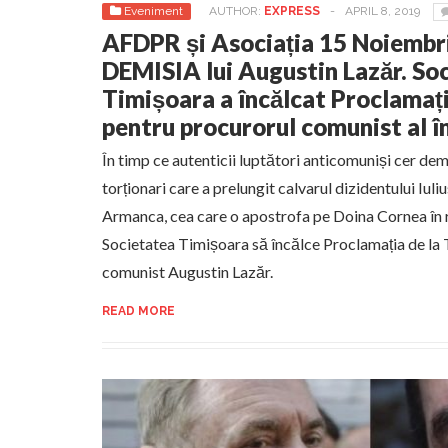
Eveniment
AUTHOR:
EXPRESS
-
APRIL 8, 2019
AFDPR și Asociația 15 Noiembr
DEMISIA lui Augustin Lazăr. So
Timișoara a încălcat Proclamaț
pentru procurorul comunist al î
În timp ce autenticii luptători anticomuniși cer dem
torționari care a prelungit calvarul dizidentului Iuli
Armanca, cea care o apostrofa pe Doina Cornea în 
Societatea Timișoara să încălce Proclamația de la
comunist Augustin Lazăr.
READ MORE