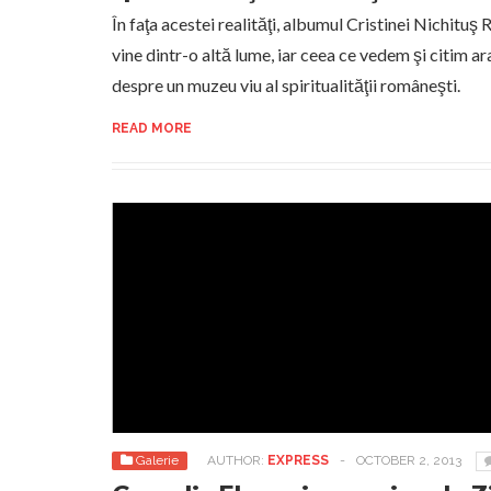
În faţa acestei realităţi, albumul Cristinei Nichituş
vine dintr-o altă lume, iar ceea ce vedem şi citim a
despre un muzeu viu al spiritualităţii româneşti.
READ MORE
Galerie
AUTHOR:
EXPRESS
-
OCTOBER 2, 2013