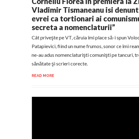
Corneliu Florea in premiera la Z
Vladimir Tismaneanu isi denunt
evrei ca tortionari ai comunism
secreta a nomenclaturii”
Cât priveşte pe VT, căruia îmi place să-i spun Vol
Patapievici, fiind un nume frumos, sonor ce îmi ream
ne-au adus nomenclaturişti comunişti pe tancuri, tre
sănătate şi scrieri corecte.
READ MORE