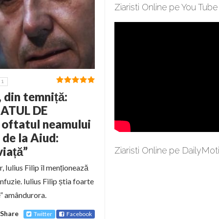
Ziaristi Online pe You Tube
1
, din temniță:
ARATUL DE
 oftatul neamului
de la Aiud:
viață”
Ziaristi Online pe DailyMot
 Iulius Filip îl menționează
fuzie. Iulius Filip știa foarte
le” amândurora.
Share
Twitter
Facebook