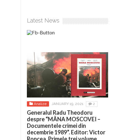
Latest News
Analize
JANUARY 19, 2021
2
Generalul Radu Theodoru
despre “MÂNA MOSCOVEI –
Documentele crimei din
decembrie 1989”. Editor: Victor
Roncea. Primele trei volume