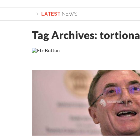
LATEST
NEWS
Tag Archives:
tortiona
Lepădarea de sine și urmarea lui Hristos. Cale