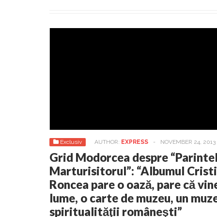
Exclusiv
AUTHOR:
EXPRESS
-
NOVEMBER 24, 2013
Grid Modorcea despre “Parintel
Marturisitorul”: “Albumul Crist
Roncea pare o oază, pare că vine
lume, o carte de muzeu, un muze
spiritualităţii româneşti”