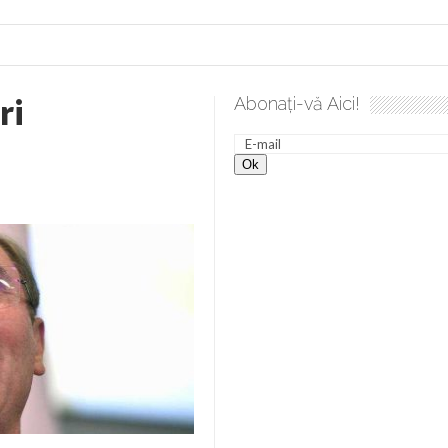
ri
Abonați-vă Aici!
a spre desăvârșire. Gând de duminică de Elena Solunca Moise