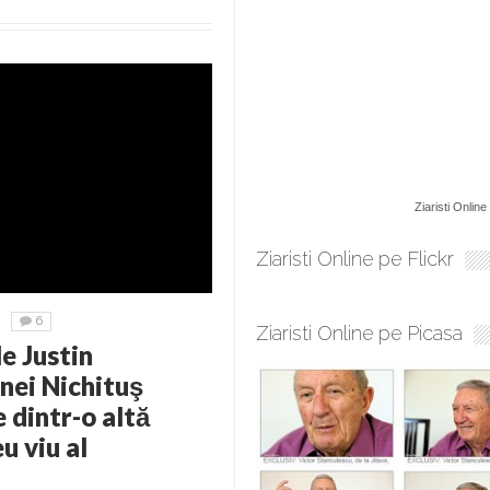
Ziaristi Online
Ziaristi Online pe Flickr
6
Ziaristi Online pe Picasa
e Justin
inei Nichituş
 dintr-o altă
u viu al