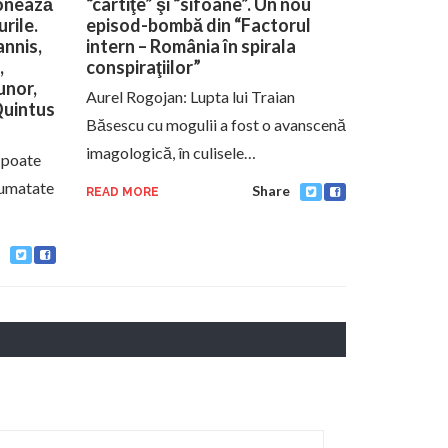
donează
“cârtiţe” şi “sifoane”. Un nou
urile.
episod-bombă din “Factorul
annis,
intern – România în spirala
,
conspiraţiilor”
unor,
Aurel Rogojan: Lupta lui Traian
Quintus
Băsescu cu mogulii a fost o avanscenă
imagologică, în culisele…
 poate
 jumatate
Share
READ MORE