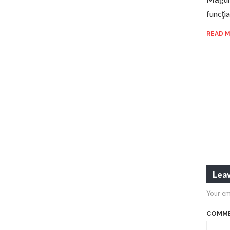
funcţi
READ 
Leav
Your em
COMM