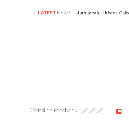
Lepădarea de sine și urmarea lui Hristos. Calea 
LATEST
NEWS
Turnătorul DIE Lucian Boia înjură din nou poporul 
Ziaristii pe Facebook
BLO