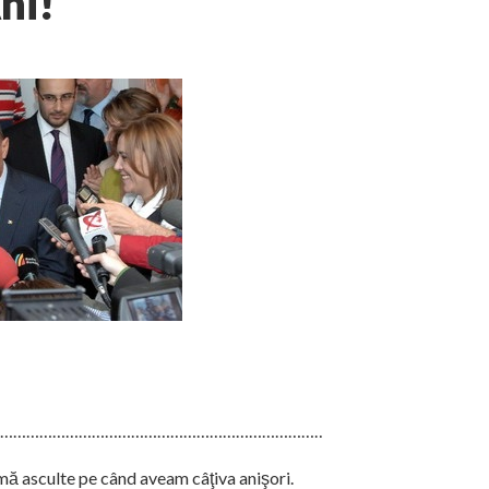
ni!
………………………………………………………………………
mă asculte pe când aveam câţiva anişori.