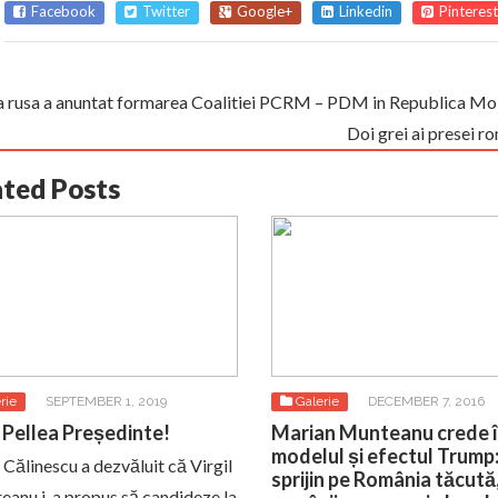
Facebook
Twitter
Google+
Linkedin
Pinterest
a rusa a anuntat formarea Coalitiei PCRM – PDM in Republica M
Doi grei ai presei 
ated Posts
rie
SEPTEMBER 1, 2019
Galerie
DECEMBER 7, 2016
Pellea Președinte!
Marian Munteanu crede 
modelul și efectul Trump
 Călinescu a dezvăluit că Virgil
sprijin pe România tăcută
anu i-a propus să candideze la