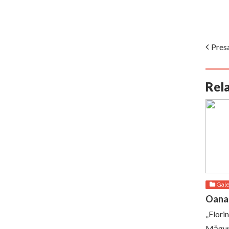
Pres
Rel
Gale
Oana 
„Florin
Măgure