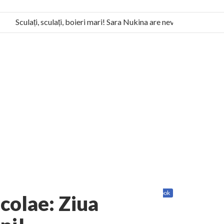
Sculați, sculați, boieri mari! Sara Nukina are nevoie de ajutorul no
 Humanitas militează pentru federalizarea României
Share
Twitter
Facebook
colae: Ziua