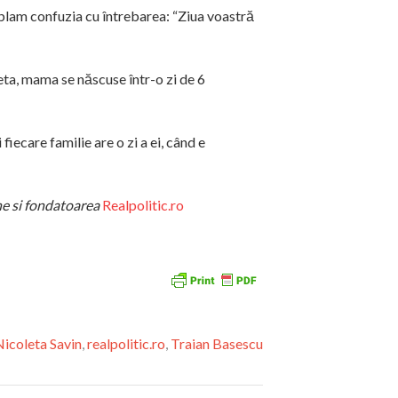
ublam confuzia cu întrebarea: “Ziua voastră
ta, mama se născuse într-o zi de 6
iecare familie are o zi a ei, când e
ne si fondatoarea
Realpolitic.ro
Nicoleta Savin
,
realpolitic.ro
,
Traian Basescu