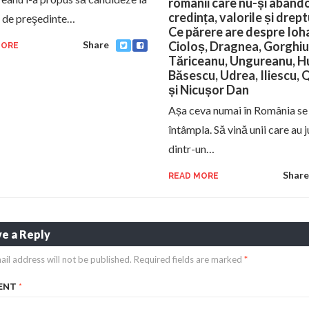
românii care nu-și aban
credința, valorile și drept
a de preşedinte…
Ce părere are despre Ioh
Share
Cioloș, Dragnea, Gorghiu
MORE
Tăriceanu, Ungureanu, H
Băsescu, Udrea, Iliescu, 
și Nicușor Dan
Așa ceva numai în România se
întâmpla. Să vină unii care au
dintr-un…
Share
READ MORE
e a Reply
ail address will not be published.
Required fields are marked
*
ENT
*