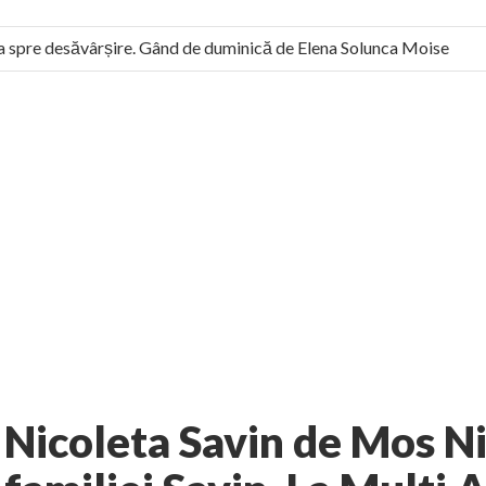
spre desăvârșire. Gând de duminică de Elena Solunca Moise
român: “românii sunt slavi, nu latini”. Fostul agent ceaușist de la
No comments
G NEWS
Nicoleta Savin
AUTHOR:
EXPRESS
-
DECEMBER 6, 2010
Nicoleta Savin de Mos Ni