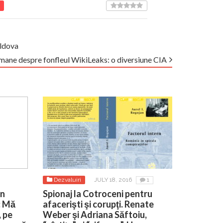
oldova
romane despre fonfleul WikiLeaks: o diversiune CIA
Dezvaluiri
JULY 18, 2016
1
în
Spionaj la Cotroceni pentru
: Mă
afacerişti şi corupţi. Renate
, pe
Weber şi Adriana Săftoiu,