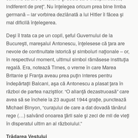
indiferent de preţ”. Nu înţelegea oricum prea bine limba
germană – iar vorbirea dezlânată a lui Hitler îi făcea şi
mai dificilă înţelegerea.
Deşi îl trata ca pe un copil, şeful Guvernului de la
Bucureşti, mareşalul Antonescu, înţelesese că ţara are
nevoie de continuitate istorică şi simboluri naţionale – or,
în respectivul moment, ultimul simbol rămăsese instituţia
regală. Era, notează Times, o vreme în care Marea
Britanie şi Franţa aveau prea puţin interes pentru
îndepărtaţii Balcani, aşa că Antonescu a plasat ţara în
război de partea naziştilor. “O alianţă dezastruoasă” care
avea să se încheie la 23 august 1944 graţie, punctează
Michael Binyon, “curajului de care a dat dovadă tânărul
rege (…) salvând onoarea ţării sale şi zeci de mii de vieţi
în disperatul ultim an al războiului.”
Trădarea Vestului