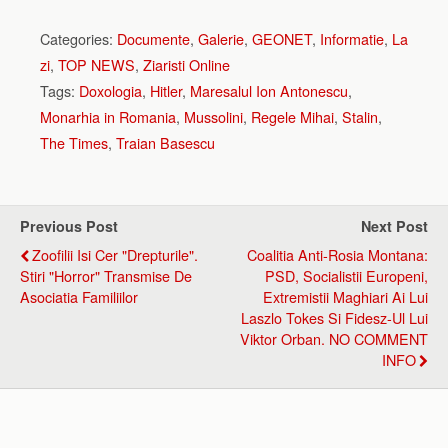
Categories:
Documente
,
Galerie
,
GEONET
,
Informatie
,
La
zi
,
TOP NEWS
,
Ziaristi Online
Tags:
Doxologia
,
Hitler
,
Maresalul Ion Antonescu
,
Monarhia in Romania
,
Mussolini
,
Regele Mihai
,
Stalin
,
The Times
,
Traian Basescu
Previous Post
Next Post
Zoofilii Isi Cer "drepturile".
Coalitia Anti-Rosia Montana:
Stiri "horror" Transmise De
PSD, Socialistii Europeni,
Asociatia Familiilor
Extremistii Maghiari Ai Lui
Laszlo Tokes Si Fidesz-Ul Lui
Viktor Orban. NO COMMENT
INFO