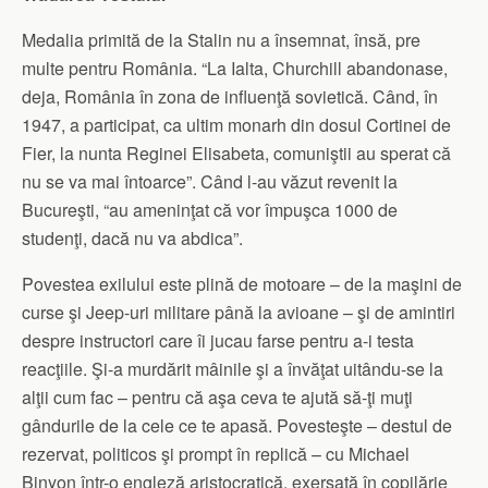
Medalia primită de la Stalin nu a însemnat, însă, pre
multe pentru România. “La Ialta, Churchill abandonase,
deja, România în zona de influenţă sovietică. Când, în
1947, a participat, ca ultim monarh din dosul Cortinei de
Fier, la nunta Reginei Elisabeta, comuniştii au sperat că
nu se va mai întoarce”. Când l-au văzut revenit la
Bucureşti, “au ameninţat că vor împuşca 1000 de
studenţi, dacă nu va abdica”.
Povestea exilului este plină de motoare – de la maşini de
curse şi Jeep-uri militare până la avioane – şi de amintiri
despre instructori care îi jucau farse pentru a-i testa
reacţiile. Şi-a murdărit mâinile şi a învăţat uitându-se la
alţii cum fac – pentru că aşa ceva te ajută să-ţi muţi
gândurile de la cele ce te apasă. Povesteşte – destul de
rezervat, politicos şi prompt în replică – cu Michael
Binyon într-o engleză aristocratică, exersată în copilărie