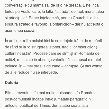
conversaţiile cu mama sa, de origine greacă. Este încă
furios pe Vestul care, la Ialta, “a trădat, de fapt, moralitatea
şi principiile”. Poate înţelege că, pentru Churchill, a fost
singura strategie favorabilă britanicilor – dar nu acceptă o
asemenea scuză.
În anii de exil a asistat trist la suferinţele trăite de românii
de rând şi la “distrugerea istoriei, tradiţiilor bisericilor şi
culturii noastre”. Procese care se simt şi în România de
astăzi, reflectate în absenţa valorilor, în colapsul moralei
politice, în – mai presus de toate – corupţie. Şi nici voinţa
de a le reduce nu se întrevede.
Datoria
Filmul revenirii – în mai multe episoade – în România
post-comunistă încape într-o jumătate paragraf din
articolul publicat de Times. Jumătatea cealaltă a