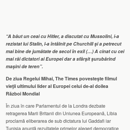
“A băut un ceai cu Hitler, a discutat cu Mussolini, i-a
rezistat lui Stalin, l-a întâlnit pe Churchill şi a petrecut
mai bine de jumătate de secol în exil (…) A cinat cu cei
mai răi dictatori ai Europei dar a sfârşit şurubărind
maşini de teren”.
De ziua Regelui Mihai, The Times povesteşte filmul
vieţii ultimului lider al Europei celui de-al doilea
Război Mondial
În ziua în care Parlamentul de la Londra dezbate
retragerea Marii Britanii din Uniunea Europeană, Libia
proclamă eliberarea de sub dictatura lui Gaddafi iar
Tunisia anunţă rezultatele primelor alegeri democratice