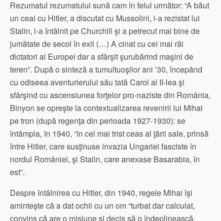
Rezumatul rezumatului sună cam în felul următor: “A băut
un ceai cu Hitler, a discutat cu Mussolini, i-a rezistat lui
Stalin, l-a întâlnit pe Churchill şi a petrecut mai bine de
jumătate de secol în exil (…) A cinat cu cei mai răi
dictatori ai Europei dar a sfârşit şurubărind maşini de
teren”. După o sinteză a tumultuoşilor ani ’30, începând
cu odiseea aventurierului său tată Carol al II-lea şi
sfârşind cu ascensiunea forţelor pro-naziste din România,
Binyon se opreşte la contextualizarea revenirii lui Mihai
pe tron (după regenţa din perioada 1927-1930): se
întâmpla, în 1940, “în cel mai trist ceas al ţării sale, prinsă
între Hitler, care susţinuse invazia Ungariei fasciste în
nordul României, şi Stalin, care anexase Basarabia, în
est”.
Despre întâlnirea cu Hitler, din 1940, regele Mihai îşi
aminteşte că a dat ochii cu un om “turbat dar calculat,
convins că are o misiune şi decis să o îndeplinească,