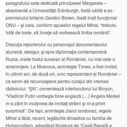
paragrafului este dedicată principesei Margareta –
absolventă a Universităţii Edinburgh, fostă iubită a ex-
premierului britanic Gordon Brown, fostă înalt funcţionar
ONU – şi care, conform spuselor regelui Mihai, “trebuie,
întâi de toate, să înveţe să vorbească limba română”.
Discuţia reporterului cu personajul documentarului
alunecă, desigur, şi spre diplomaţia contemporană.
Rusia, crede fostul suveran al României, nu mai este o
ameninţare. La Moscova, aminteşte Times, a fost invitat,
în ultimii ani, de două ori, unic reprezentant al României –
ca semn de recunoaştere pentru curajul din vremea
războiului. “Ştii”, comentează interlocutorul lui Binyon,
“Vladimir Putin vorbeşte bine engleză (…) Angela Merkel
m-a zărit în mulţimea de invitaţi străini şi m-a privit
surprinsă”. De fapt, aminteşte ziarul londonez, regele
Mihai a tăiat, recent, legăturile dinastice cu familia de
Hohenzollern, adoptând titulatura de “Casă Regală a