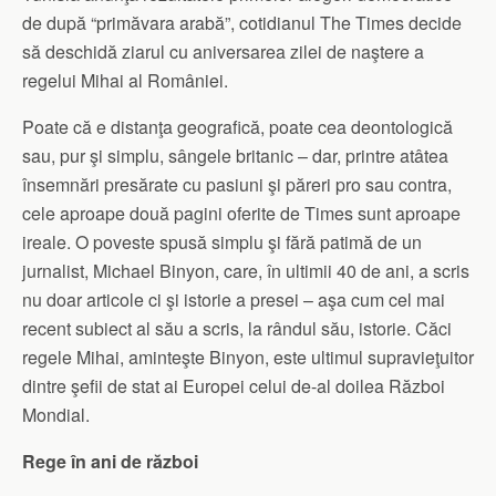
de după “primăvara arabă”, cotidianul The Times decide
să deschidă ziarul cu aniversarea zilei de naştere a
regelui Mihai al României.
Poate că e distanţa geografică, poate cea deontologică
sau, pur şi simplu, sângele britanic – dar, printre atâtea
însemnări presărate cu pasiuni şi păreri pro sau contra,
cele aproape două pagini oferite de Times sunt aproape
ireale. O poveste spusă simplu şi fără patimă de un
jurnalist, Michael Binyon, care, în ultimii 40 de ani, a scris
nu doar articole ci şi istorie a presei – aşa cum cel mai
recent subiect al său a scris, la rândul său, istorie. Căci
regele Mihai, aminteşte Binyon, este ultimul supravieţuitor
dintre şefii de stat ai Europei celui de-al doilea Război
Mondial.
Rege în ani de război