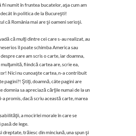
ă fii numit în fruntea bucatelor, aşa cum am
 decât în politica de la Bucureşti!
tul că România mai are şi oameni serioşi.
adă că mulţi dintre cei care s-au realizat, au
 neserios îl poate schimba America sau
despre care am scris o carte, iar doamna,
mulţumită, fiindcă cartea are, scrie ea,
or! Nici nu cunoaşte cartea, n-a contribuit
lte pagini?! Ştiţi, doamnă, câte pagini are
e domnia sa apreciază cărţile numai de la un
mi-a promis, dacă scriu această carte, marea
bilităţii, a mocirlei morale în care se
i pasă de lege.
 şi dreptate, trăiesc din minciună, una spun şi