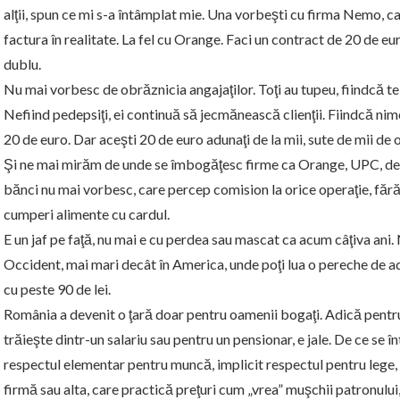
alţii, spun ce mi s-a întâmplat mie. Una vorbeşti cu firma Nemo, ca
factura în realitate. La fel cu Orange. Faci un contract de 20 de eu
dublu.
Nu mai vorbesc de obrăznicia angajaţilor. Toţi au tupeu, fiindcă te
Nefiind pedepsiţi, ei continuă să jecmănească clienţii. Fiindcă nim
20 de euro. Dar aceşti 20 de euro adunaţi de la mii, sute de mii de 
Şi ne mai mirăm de unde se îmbogăţesc firme ca Orange, UPC, de 
bănci nu mai vorbesc, care percep comision la orice operaţie, fără 
cumperi alimente cu cardul.
E un jaf pe faţă, nu mai e cu perdea sau mascat ca acum câţiva ani. 
Occident, mai mari decât în America, unde poţi lua o pereche de adi
cu peste 90 de lei.
România a devenit o ţară doar pentru oamenii bogaţi. Adică pentru 
trăieşte dintr-un salariu sau pentru un pensionar, e jale. De ce se 
respectul elementar pentru muncă, implicit respectul pentru lege,
firmă sau alta, care practică preţuri cum „vrea” muşchii patronului, d