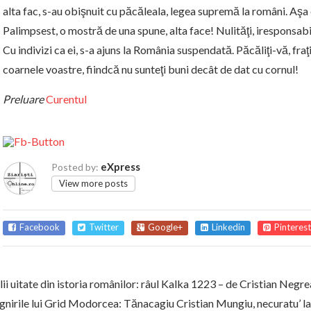
alta fac, s-au obişnuit cu păcăleala, legea supremă la români. Aşa e
Palimpsest, o mostră de una spune, alta face! Nulităţi, iresponsabil
Cu indivizi ca ei, s-a ajuns la România suspendată. Păcăliţi-vă, fraţil
coarnele voastre, fiindcă nu sunteţi buni decât de dat cu cornul!
Preluare
Curentul
eXpress
Posted by:
View more posts
Facebook
Twitter
Google+
Linkedin
Pinterest
ii uitate din istoria românilor: râul Kalka 1223 – de Cristian Negre
gnirile lui Grid Modorcea: Tănacagiu Cristian Mungiu, necuratu’ la