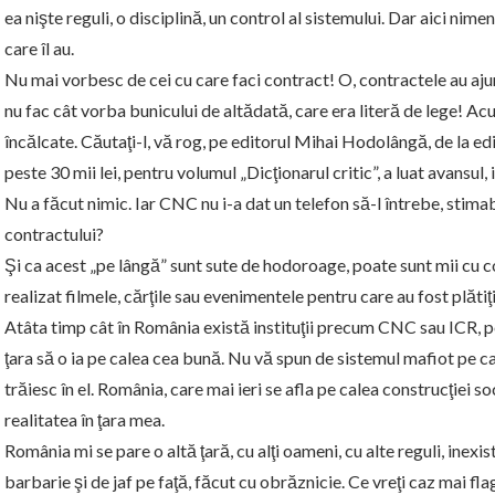
ea nişte reguli, o disciplină, un control al sistemului. Dar aici nimen
care îl au.
Nu mai vorbesc de cei cu care faci contract! O, contractele au aju
nu fac cât vorba bunicului de altădată, care era literă de lege! Ac
încălcate. Căutaţi-l, vă rog, pe editorul Mihai Hodolângă, de la e
peste 30 mii lei, pentru volumul „Dicţionarul critic”, a luat avansul,
Nu a făcut nimic. Iar CNC nu i-a dat un telefon să-l întrebe, stima
contractului?
Şi ca acest „pe lângă” sunt sute de hodoroage, poate sunt mii cu co
realizat filmele, cărţile sau evenimentele pentru care au fost plătiţi
Atâta timp cât în România există instituţii precum CNC sau ICR, pe
ţara să o ia pe calea cea bună. Nu vă spun de sistemul mafiot pe car
trăiesc în el. România, care mai ieri se afla pe calea construcţiei soci
realitatea în ţara mea.
România mi se pare o altă ţară, cu alţi oameni, cu alte reguli, inexist
barbarie şi de jaf pe faţă, făcut cu obrăznicie. Ce vreţi caz mai fl