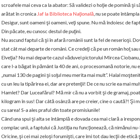
scroafele mai ceva ca la abator: Să validezi o hoţie de pomină şi s
arătat în cronica
Jaf la Biblioteca Naţională
, nu se poate întâmpla
Desigur, sunt oameni şi oameni, veţi spune. Nu mă îndoiesc de fap
Din păcate, eu cunosc destul de puţini.
Nu ascund faptul că şi în afară românii sunt la fel de neserioşi. Dov
stat cât mai departe de români. Ce credeţi că pe un român hoţ sau
Elveţia? Nu mai departe cazul văduvei pictorului Mircea Ciobanu, 
care l-a băgat în pământ la 40 de ani, o procesomană notorie, nu e 
„numai 130 de pagini şi soţul meu merita mai mult”. Halal moştenit
cu un leu la tipărirea ei, dar are pretenţii! De ce nu scrie ea mai mu
Hamlet? Dar Luceafărul? Mă mir că nu a vorbit şi de gramaj, poat
kilogram în sus! Dar câtă osânză are pe creier, cine o caută?! Şi 
cu sarea! S-a ales praful din toate promisiunile!
Când una spui şi alta se întâmplă e dovada cea mai clară a iresponsa
complac unii, a faptului că Justiţia nu funcţionează, că nimănui nu-
Oricine, şi cei mai zeloşi forumişti, care îmi tot dau lecţii de etică