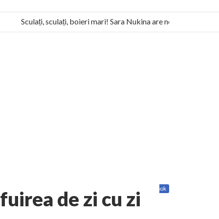
Sculați, sculați, boieri mari! Sara Nukina are nevoie de ajutorul 
la Humanitas militează pentru federalizarea României
Share
Twitter
Facebook
uirea de zi cu zi