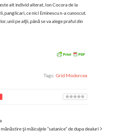
ste alt individ alterat, Ion Cocora de la
i, panglicari, ce nici Eminescu n-a cunoscut.
or, unii pe alţii, până se va alege praful din
Tags:
Grid Modorcea
a
 mănăstire şi măicuţele “satanice” de dupa dealuri