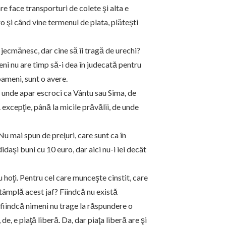
re face transporturi de colete şi alta e
ro şi când vine termenul de plata, plăteşti
 jecmănesc, dar cine să îi tragă de urechi?
eni nu are timp să-i dea în judecată pentru
oameni, sunt o avere.
unde apar escroci ca Vântu sau Sima, de
excepţie, până la micile prăvălii, de unde
Nu mai spun de preţuri, care sunt ca în
daşi buni cu 10 euro, dar aici nu-i iei decât
hoţi. Pentru cel care munceşte cinstit, care
întâmplă acest jaf? Fiindcă nu există
 fiindcă nimeni nu trage la răspundere o
e, e piaţă liberă. Da, dar piaţa liberă are şi