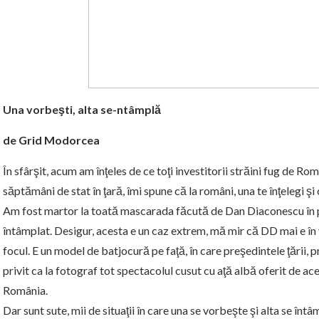
Una vorbeşti, alta se-ntâmplă
de
Grid Modorcea
În sfârşit, acum am înţeles de ce toţi investitorii străini fug de 
săptămâni de stat în ţară, îmi spune că la români, una te înţelegi şi 
Am fost martor la toată mascarada făcută de Dan Diaconescu în pr
întâmplat. Desigur, acesta e un caz extrem, mă mir că DD mai e în v
focul. E un model de batjocură pe faţă, în care preşedintele ţării, 
privit ca la fotograf tot spectacolul cusut cu aţă albă oferit de ac
România.
Dar sunt sute, mii de situaţii în care una se vorbeşte şi alta se î