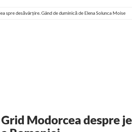
a spre desăvârșire. Gând de duminică de Elena Solunca Moise
l român: “românii sunt slavi, nu latini”. Fostul agent ceaușist de 
No comments
rie
La zi
AUTHOR:
EXPRESS
-
OCTOBER 27, 2012
Grid Modorcea despre jef