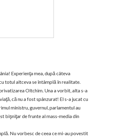
România! Experienţa mea, după câteva
cu totul altceva se întâmplă în realitate.
ivatizarea Oltchim. Una a vorbit, alta s-a
iaţă, că nu a fost spânzurat! El s-a jucat cu
primul ministru, guvernul, parlamentul au
est bişniţar de frunte al mass-media din
ntâmplă. Nu vorbesc de ceea ce mi-au povestit