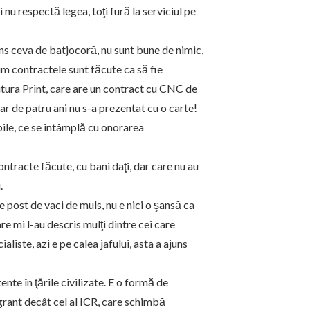
i nu respectă legea, toţi fură la serviciul pe
ns ceva de batjocoră, nu sunt bune de nimic,
um contractele sunt făcute ca să fie
ditura Print, care are un contract cu CNC de
 iar de patru ani nu s-a prezentat cu o carte!
bile, ce se întâmplă cu onorarea
ntracte făcute, cu bani daţi, dar care nu au
.
 post de vaci de muls, nu e nici o şansă ca
e mi l-au descris mulţi dintre cei care
aliste, azi e pe calea jafului, asta a ajuns
ente în ţările civilizate. E o formă de
agrant decât cel al ICR, care schimbă