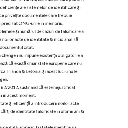
eficienţe ale sistemelor de identificare şi
ea ce priveşte documentele care trebuie
u precizat ONG-urile în memoriu.
blemele şi numărul de cazuri de falsificare a
noilor acte de identitate şi nicio analiză
 documentul citat.
 Schengen nu impune existenţa obligatorie a
ază că există chiar state europene care nu
a, Irlanda şi Letonia, şi acest lucru nu le
ngen.
82/2012, susţinând că este nejustificat
un în acest moment.
te şi eficienţă a introducerii noilor acte
rţi de identitate falsificate în ultimii ani şi
rlamentul European şi statele membre au