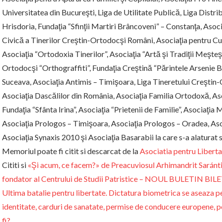
Universitatea din Bucureşti, Liga de Utilitate Publică, Liga Distr
Hrisdoria, Fundaţia “Sfinţii Martiri Brâncoveni” – Constanţa, Asoci
Civică a Tinerilor Creştin-Ortodocşi Români, Asociaţia pentru Cultu
Asociaţia “Ortodoxia Tinerilor”, Asociaţia “Artă şi Tradiţii Meşteş
Ortodocşi “Orthograffiti”, Fundaţia Creştină “Părintele Arsenie Bo
Suceava, Asociaţia Antimis – Timişoara, Liga Tineretului Creştin-O
Asociaţia Dascălilor din România, Asociaţia Familia Ortodoxă, Asoc
Fundaţia “Sfânta Irina”, Asociaţia “Prietenii de Familie”, Asociaţia
Asociaţia Prologos – Timişoara, Asociaţia Prologos – Oradea, Asoc
Asociaţia Synaxis 2010 şi Asociaţia Basarabii la care s-a alaturat 
Memoriul poate fi citit si descarcat de la
Asociatia pentru Libert
Cititi si
«Şi acum, ce facem?» de Preacuviosul Arhimandrit Saránti
fondator al Centrului de Studii Patristice – NOUL BULETIN 
Ultima batalie pentru libertate. Dictatura biometrica se aseaza pe
identitate, carduri de sanatate, permise de conducere europene, p
fi?