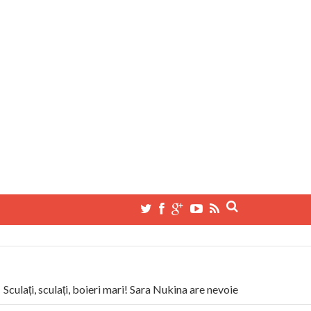
ulați, sculați, boieri mari! Sara Nukina are nevoie de ajutorul nostru
manitas militează pentru federalizarea României