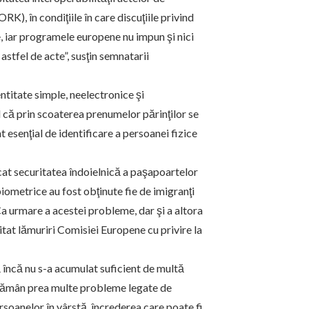
K), în condiţiile în care discuţiile privind
, iar programele europene nu impun şi nici
tfel de acte”, susţin semnatarii
ntitate simple, neelectronice şi
d că prin scoaterea prenumelor părinţilor se
t esenţial de identificare a persoanei fizice
cat securitatea îndoielnică a paşapoartelor
iometrice au fost obţinute fie de imigranţi
. Ca urmare a acestei probleme, dar şi a altora
tat lămuriri Comisiei Europene cu privire la
 încă nu s-a acumulat suficient de multă
şi rămân prea multe probleme legate de
persoanelor în vârstă, încrederea care poate fi