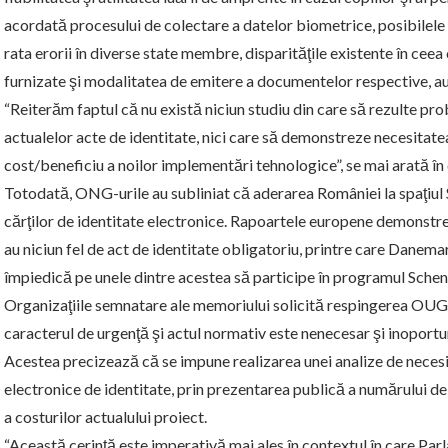
acordată procesului de colectare a datelor biometrice, posibilele d
rata erorii în diverse state membre, disparităţile existente în ce
furnizate şi modalitatea de emitere a documentelor respective, a
“Reiterăm faptul că nu există niciun studiu din care să rezulte pro
actualelor acte de identitate, nici care să demonstreze necesitatea 
cost/beneficiu a noilor implementări tehnologice”, se mai arată în
Totodată, ONG-urile au subliniat că aderarea României la spaţiul
cărţilor de identitate electronice. Rapoartele europene demonstre
au niciun fel de act de identitate obligatoriu, printre care Danemarc
împiedică pe unele dintre acestea să participe în programul Sche
Organizaţiile semnatare ale memoriului solicită respingerea OUG 
caracterul de urgenţă şi actul normativ este nenecesar şi inoport
Acestea precizează că se impune realizarea unei analize de necesita
electronice de identitate, prin prezentarea publică a numărului de că
a costurilor actualului proiect.
“Această cerinţă este imperativă mai ales în contextul în care Pa