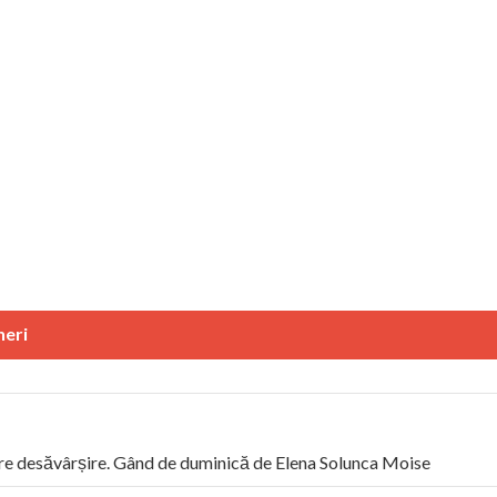
neri
 desăvârșire. Gând de duminică de Elena Solunca Moise
Sc
ân: “românii sunt slavi, nu latini”. Fostul agent ceaușist de la Hu