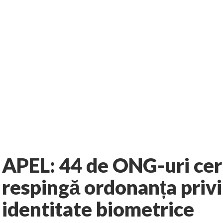
No comments
rie
Informatie
AUTHOR:
EXPRESS
-
FEBRUARY 13, 2013
APEL: 44 de ONG-uri cer
respingă ordonanța privi
identitate biometrice