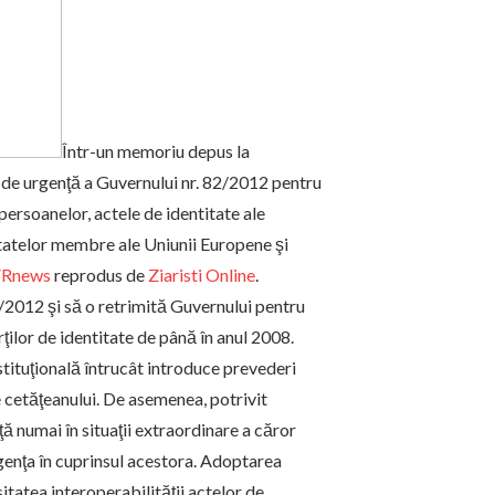
Într-un memoriu depus la
 de urgenţă a Guvernului nr. 82/2012 pentru
ersoanelor, actele de identitate ale
statelor membre ale Uniunii Europene şi
Rnews
reprodus de
Ziaristi Online
.
2012 şi să o retrimită Guvernului pentru
ţilor de identitate de până în anul 2008.
tituţională întrucât introduce prevederi
e cetăţeanului. De asemenea, potrivit
 numai în situaţii extraordinare a căror
genţa în cuprinsul acestora. Adoptarea
tatea interoperabilităţii actelor de