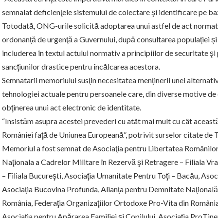
semnalat deficienţele sistemului de colectare şi identificare pe b
Totodată, ONG-urile solicită adoptarea unui astfel de act normativ
ordonanţă de urgenţă a Guvernului, după consultarea populaţiei şi 
includerea în textul actului normativ a principiilor de securitate şi 
sancţiunilor drastice pentru încălcarea acestora.
Semnatarii memoriului susţin necesitatea menţinerii unei alternativ
tehnologiei actuale pentru persoanele care, din diverse motive de 
obţinerea unui act electronic de identitate.
“Insistăm asupra acestei prevederi cu atât mai mult cu cât această
României faţă de Uniunea Europeană”, potrivit surselor citate de 
Memoriul a fost semnat de Asociaţia pentru Libertatea Românilor –
Naţionala a Cadrelor Militare în Rezervă şi Retragere – Filiala Vr
– Filiala Bucureşti, Asociaţia Umanitate Pentru Toţi – Bacău, Aso
Asociaţia Bucovina Profunda, Alianţa pentru Demnitate Naţională, A
România, Federaţia Organizaţiilor Ortodoxe Pro-Vita din România, 
Asociaţia pentru Apărarea Familiei şi Copilului, Asociaţia ProTiner