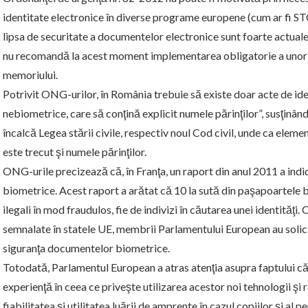
identitate electronice în diverse programe europene (cum ar fi STOR
lipsa de securitate a documentelor electronice sunt foarte actuale
nu recomandă la acest moment implementarea obligatorie a unor as
memoriului.
Potrivit ONG-urilor, în România trebuie să existe doar acte de ide
nebiometrice, care să conţină explicit numele părinţilor”, susţinân
încalcă Legea stării civile, respectiv noul Cod civil, unde ca elemen
este trecut şi numele părinţilor.
ONG-urile precizează că, în Franţa, un raport din anul 2011 a indi
biometrice. Acest raport a arătat că 10 la sută din paşapoartele b
ilegali în mod fraudulos, fie de indivizi în căutarea unei identităţi
semnalate în statele UE, membrii Parlamentului European au solici
siguranţa documentelor biometrice.
Totodată, Parlamentul European a atras atenţia asupra faptului că
experienţă în ceea ce priveşte utilizarea acestor noi tehnologii 
fiabilitatea şi utilitatea luării de amprente în cazul copiilor şi al 