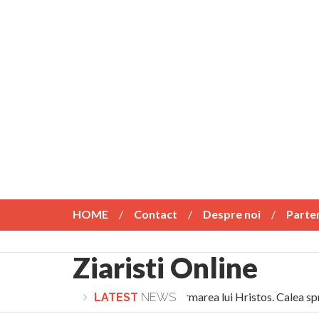
HOME
Contact
Despre noi
Parte
Ziaristi Online
Lepădarea de sine și urmarea lui Hristos. Calea spre
LATEST
NEWS
Turnătorul DIE Lucian Boia înjură din nou poporul rom