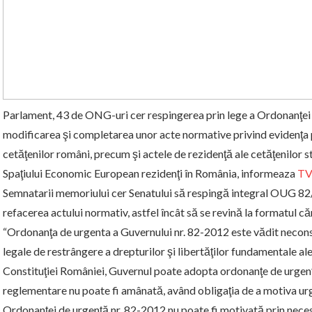
Parlament,
43 de ONG-uri cer respingerea prin lege a Ordonanţei
modificarea şi completarea unor acte normative privind evidenţa p
cetăţenilor români, precum şi actele de rezidenţă ale cetăţenilor 
Spaţiului Economic European rezidenţi în România,
informeaza
TV
Semnatarii memoriului cer Senatului să respingă integral OUG 82/
refacerea actului normativ, astfel încât să se revină la
formatul căr
“Ordonanţa de urgenta a Guvernului nr. 82-2012 este vădit necons
legale de restrângere a drepturilor şi libertăţilor fundamentale al
Constituţiei României, Guvernul poate adopta ordonanţe de urgenţă
reglementare nu poate fi amânată, având obligaţia de a motiva ur
Ordonanţei de urgenţă nr. 82-2012 nu poate fi motivată prin necesi