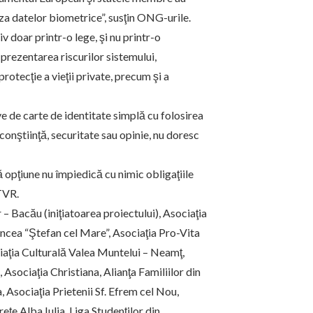
aza datelor biometrice”, susţin ONG-urile.
 doar printr-o lege, şi nu printr-o
prezentarea riscurilor sistemului,
protecţie a vieţii private, precum şi a
e de carte de identitate simplă cu folosirea
conştiinţă, securitate sau opinie, nu doresc
 opţiune nu împiedică cu nimic obligaţiile
TVR.
 Bacău (iniţiatoarea proiectului), Asociaţia
ancea “Ştefan cel Mare”, Asociaţia Pro-Vita
ciaţia Culturală Valea Muntelui – Neamţ,
sociaţia Christiana, Alianţa Familiilor din
Asociaţia Prietenii Sf. Efrem cel Nou,
eţe Alba Iulia, Liga Studenţilor din