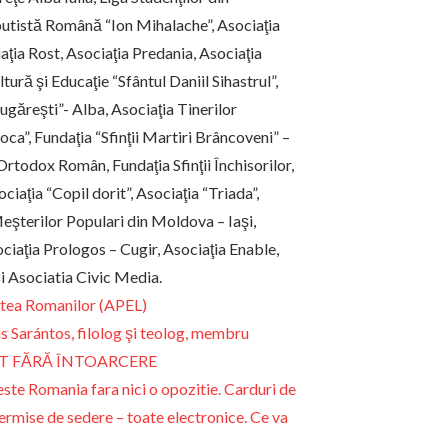
ibutistă Română “Ion Mihalache”, Asociaţia
aţia Rost, Asociaţia Predania, Asociaţia
ră şi Educaţie “Sfântul Daniil Sihastrul”,
ugăreşti”- Alba, Asociaţia Tinerilor
ca”, Fundaţia “Sfinţii Martiri Brâncoveni” –
rtodox Român, Fundaţia Sfinţii Închisorilor,
iaţia “Copil dorit”, Asociaţia “Triada”,
 Meşterilor Populari din Moldova – Iaşi,
iaţia Prologos – Cugir, Asociaţia Enable,
si Asociatia Civic Media.
atea Romanilor (APEL)
s Sarántos, filolog şi teolog, membru
BILET FĂRĂ ÎNTOARCERE
ste Romania fara nici o opozitie. Carduri de
ermise de sedere – toate electronice. Ce va