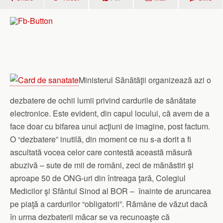
Ministerul Sănătăţii organizează azi o
dezbatere de ochii lumii privind cardurile de sănătate
electronice. Este evident, din capul locului, că avem de a
face doar cu bifarea unui acţiuni de imagine, post factum.
O “dezbatere” inutilă, din moment ce nu s-a dorit a fi
ascultată vocea celor care contestă această măsură
abuzivă – sute de mii de români, zeci de mănăstiri şi
aproape 50 de ONG-uri din întreaga ţară, Colegiul
Medicilor şi Sfântul Sinod al BOR – înainte de aruncarea
pe piaţă a cardurilor “obligatorii”. Rămâne de văzut dacă
în urma dezbaterii măcar se va recunoaşte că