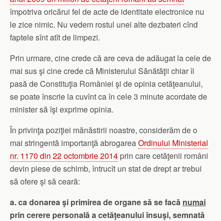
împotriva oricărui fel de acte de identitate electronice nu
le zice nimic. Nu vedem rostul unei alte dezbateri cînd
faptele sînt atît de limpezi.
Prin urmare, cine crede că are ceva de adăugat la cele de
mai sus şi cine crede că Ministerului Sănătăţii chiar îi
pasă de Constituţia României şi de opinia cetăţeanului,
se poate înscrie la cuvînt ca în cele 3 minute acordate de
minister să îşi exprime opinia.
În privinţa poziţiei mănăstirii noastre, considerăm de o
mai stringentă importanţă abrogarea
Ordinului Ministerial
nr. 1170 din 22 octombrie 2014
prin care cetăţenii români
devin piese de schimb, întrucît un stat de drept ar trebui
să ofere şi să ceară:
a. ca donarea şi primirea de organe să se facă
numai
prin cerere personală a cetăţeanului însuşi, semnată