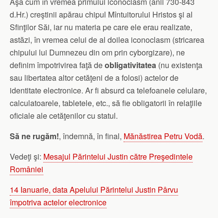
Aşa cum în vremea primului iconoclasm (anii 730-843
d.Hr.) creştinii apărau chipul Mîntuitorului Hristos şi al
Sfinţilor Săi, iar nu materia pe care ele erau realizate,
astăzi, în vremea celui de al doilea iconoclasm (stricarea
chipului lui Dumnezeu din om prin cyborgizare), ne
definim împotrivirea faţă de
obligativitatea
(nu existenţa
sau libertatea altor cetăţeni de a folosi) actelor de
identitate electronice. Ar fi absurd ca telefoanele celulare,
calculatoarele, tabletele, etc., să fie obligatorii în relaţiile
oficiale ale cetăţenilor cu statul.
Să ne rugăm!
, îndemnă, în final,
Mănăstirea Petru Vodă
.
Vedeţi şi:
Mesajul Părintelui Justin către Preşedintele
României
14 Ianuarie, data Apelului Părintelui Justin Pârvu
împotriva actelor electronice