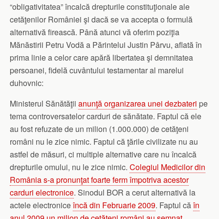
“obligativitatea” încalcă drepturile constituţionale ale
cetăţenilor României şi dacă se va accepta o formulă
alternativă firească. Până atunci vă oferim poziţia
Mănăstirii Petru Vodă a Părintelui Justin Pârvu, aflată în
prima linie a celor care apără libertatea şi demnitatea
persoanei, fidelă cuvântului testamentar al marelui
duhovnic:
Ministerul Sănătăţii
anunţă organizarea unei dezbateri
pe
tema controversatelor carduri de sănătate. Faptul că ele
au fost refuzate de un milion (1.000.000) de cetăţeni
români nu le zice nimic. Faptul că ţările civilizate nu au
astfel de măsuri, ci multiple alternative care nu încalcă
drepturile omului, nu le zice nimic.
Colegiul Medicilor din
România s-a pronunţat foarte ferm împotriva acestor
carduri electronice
. Sinodul BOR a cerut alternativă la
actele electronice
încă din Februarie 2009
. Faptul că
în
anul 2009 un milion de cetăţeni români au semnat