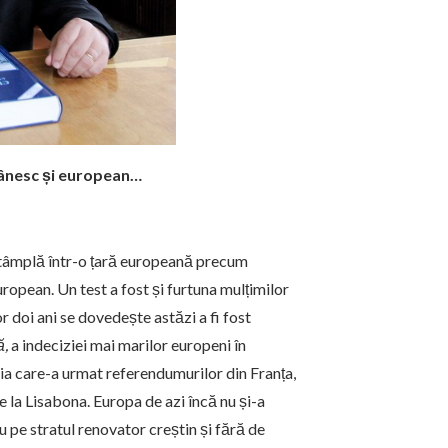
mânesc și european…
întâmplă într-o țară europeană precum
european. Un test a fost și furtuna mulțimilor
r doi ani se dovedește astăzi a fi fost
ă,
a indeciziei mai marilor europeni în
ia care-a urmat referendumurilor din Franța,
 la Lisabona. Europa de azi încă nu și-a
iu pe stratul renovator creștin și fără de