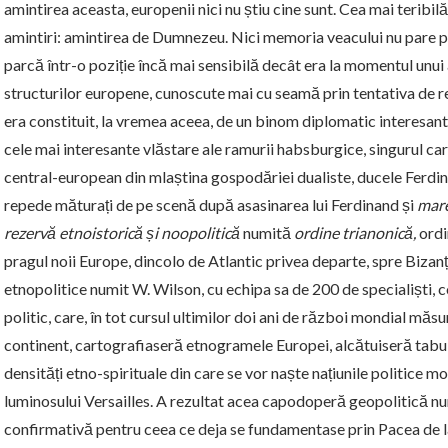
amintirea aceasta, europenii nici nu știu cine sunt. Cea mai teribil
amintiri: amintirea de Dumnezeu. Nici memoria veacului nu pare pr
parcă într-o poziție încă mai sensibilă decât era la momentul unui
structurilor europene, cunoscute mai cu seamă prin tentativa de 
era constituit, la vremea aceea, de un binom diplomatic interesant
cele mai interesante vlăstare ale ramurii habsburgice, singurul car
central-european din mlaștina gospodăriei dualiste, ducele Ferdin
repede măturați de pe scenă după asasinarea lui Ferdinand și
mare
rezervă etnoistorică și noopolitică
numită
ordine trianonică,
ordi
pragul noii Europe, dincolo de Atlantic privea departe, spre Bizanț
etnopolitice numit W. Wilson, cu echipa sa de 200 de specialiști
politic, care, în tot cursul ultimilor doi ani de război mondial măsu
continent, cartografiaseră etnogramele Europei, alcătuiseră tabu
densități etno-spirituale din care se vor naște națiunile politice m
luminosului Versailles. A rezultat acea capodoperă geopolitică nu
confirmativă pentru ceea ce deja se fundamentase prin Pacea de l