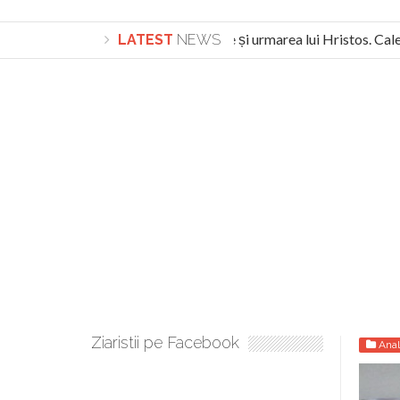
Lepădarea de sine și urmarea lui Hristos. Calea 
LATEST
NEWS
Turnătorul DIE Lucian Boia înjură din nou poporul 
Ziaristii pe Facebook
Anal