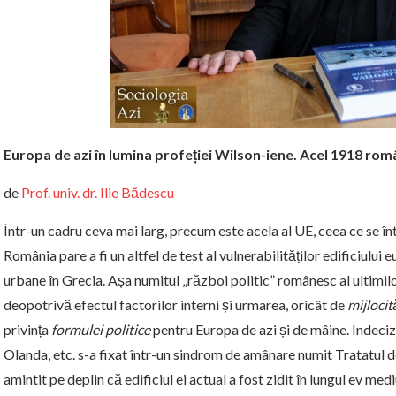
Europa de azi în lumina profeției Wilson-iene. Acel 1918 ro
de
Prof. univ. dr. Ilie Bădescu
Într-un cadru ceva mai larg, precum este acela al UE, ceea ce se 
România pare a fi un altfel de test al vulnerabilităților edificiului 
urbane în Grecia. Așa numitul „război politic” românesc al ultimilo
deopotrivă efectul factorilor interni și urmarea, oricât de
mijlocit
privința
formulei politice
pentru Europa de azi și de mâine. Indeciz
Olanda, etc. s-a fixat într-un sindrom de amânare numit Tratatul de
amintit pe deplin că edificiul ei actual a fost zidit în lungul ev med