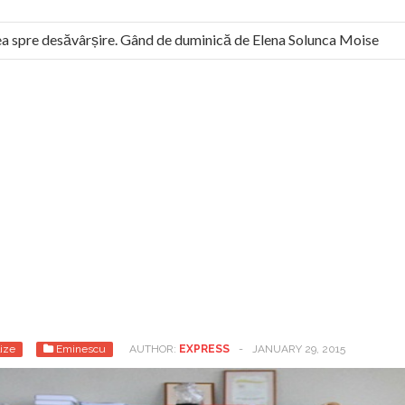
spre desăvârșire. Gând de duminică de Elena Solunca Moise
român: “românii sunt slavi, nu latini”. Fostul agent ceaușist de la
ize
Eminescu
AUTHOR:
EXPRESS
-
JANUARY 29, 2015