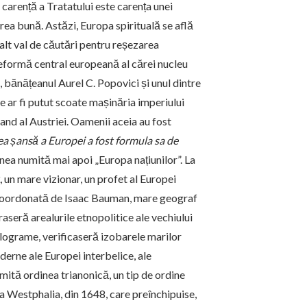
ă carență a Tratatului este carența unei
ea bună. Astăzi, Europa spirituală se află
 alt val de căutări pentru reșezarea
reformă central europeană al cărei nucleu
, bănățeanul Aurel C. Popovici și unul dintre
e ar fi putut scoate mașinăria imperiului
and al Austriei. Oamenii aceia au fost
a șansă a Europei a fost formula sa de
nea numită mai apoi „Europa națiunilor”. La
, un mare vizionar, un profet al Europei
, coordonată de Isaac Bauman, mare geograf
raseră arealurile etnopolitice ale vechiului
lograme, verificaseră izobarele marilor
oderne ale Europei interbelice, ale
mită ordinea trianonică, un tip de ordine
a Westphalia, din 1648, care preînchipuise,