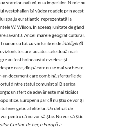
a statelor-națiuni, nu a imperiilor. Nimic nu
lul westphalian își vădea roadele prin acest
ui spațiu euratlantic, reprezentată la
dintele W. Wilson. În aceeași unitate de gând
re savant J. Ancel, marele geograf cultural,
Trianon cu tot cu vârfurile ei de
inteligență
 revizioniste care-au adus cele două mari
gre au fost holocaustul evreiesc și
 despre care, din păcate nu se mai vorbește,
ntr-un document care combină sferturile de
portul dintre statul comunist și Biserica
rga: un sfert de adevăr este mai ticălos
politice. Europenii par că nu știu ce vor și
ul energetic al elitelor. Un deficit de
 vor pentru că nu vor să știe. Nu vor să știe
oilor Cortine de fier, o Europă a