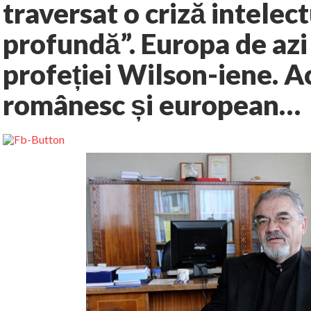
traversat o criză intelec
profundă”. Europa de azi
profeției Wilson-iene. A
românesc și european…