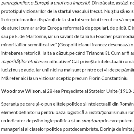
panregiunilor, o Europă a unui nou imperiu
? Din păcate, astăzi, 
prototipul vizionarilor de la startul veacului trecut. Nu știu să ex
în dreptul marilor dispăruți de la startul secolului trecut ca să ne
de atunci cum ar arăta Europa reformată de populari, de pildă. Din
sau pe E. de Martonne, iar un savant de talia lui Foucher psalmod
minorităților semnificative” (Geopoliticianul francez desenează o 
întrebarea retorică: Ialta a căzut, pe când Trianonul?). Cum ar fi 
majorităților etnice
semnificative? Cât privește intelectualii român
lucizi nu se aude. Iar unii nici nu mai sunt printre cei vii de pe pămâ
Mă refer aici la un vizionar sceptic precum Florin Constantiniu.
Woodrow Wilson
, al 28-lea Președinte al Statelor Unite (1913
Speranța pe care și-o pun elitele politice și intelectualii din Român
element definitoriu pentru baza logistică a instituționalismului 
un indicator de psihologie politică și un
simptom
prin care putem „
managerial al claselor politice postdecembriste. Dorința de imitaț