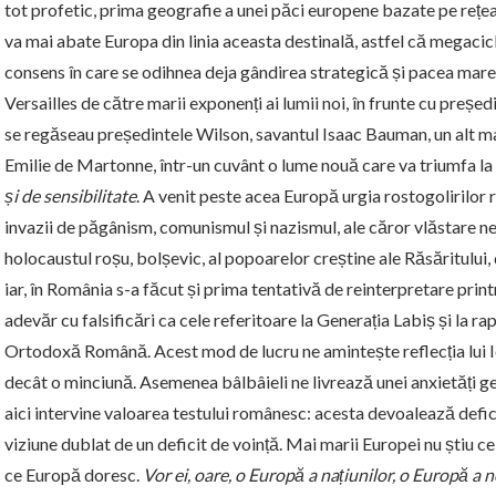
tot profetic, prima geografie a unei păci europene bazate pe rețeau
va mai abate Europa din linia aceasta destinală, astfel că megacic
consens în care se odihnea deja gândirea strategică și pacea marel
Versailles de către marii exponenți ai lumii noi, în frunte cu preșe
se regăseau președintele Wilson, savantul Isaac Bauman, un alt ma
Emilie de Martonne, într-un cuvânt o lume nouă care va triumfa la 
și de sensibilitate
. A venit peste acea Europă urgia rostogolirilor
invazii de păgânism, comunismul și nazismul, ale căror vlăstare ne
holocaustul roșu, bolșevic, al popoarelor creștine ale Răsăritului,
iar, în România s-a făcut și prima tentativă de reinterpretare pri
adevăr cu falsificări ca cele referitoare la Generația Labiș și la ra
Ortodoxă Română. Acest mod de lucru ne amintește reflecția lui Io
decât o minciună. Asemenea bâlbâieli ne livrează unei anxietăți geo
aici intervine valoarea testului românesc: acesta devoalează deficit
viziune dublat de un deficit de voință. Mai marii Europei nu știu ce
ce Europă doresc.
Vor ei, oare, o Europă a națiunilor, o Europă a n