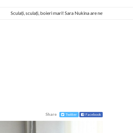
Sculați, sculați, boieri mari! Sara Nukina are nevoie de ajutorul no
 Humanitas militează pentru federalizarea României
Share
Twitter
Facebook