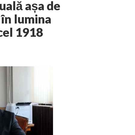
tuală așa de
 în lumina
cel 1918