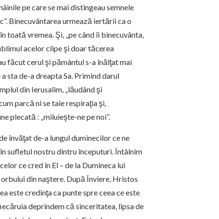
 mâinile pe care se mai distingeau semnele
 fac”. Binecuvântarea urmează iertării ca o
în toată vremea. Şi, „pe când îi binecuvânta,
sublimul acelor clipe şi doar tăcerea
au făcut cerul şi pământul s-a înălţat mai
 a sta de-a dreapta Sa. Primind darul
emplul din Ierusalim, „lăudând şi
m parcă ni se taie respiraţia şi,
e plecată : „miluieşte-ne pe noi”.
de învăţat de-a lungul duminecilor ce ne
 sufletul nostru dintru începuturi. Întâlnim
celor ce cred în El – de la Dumineca lui
 orbului din naştere. După Înviere, Hristos
rea este credinţa ca punte spre ceea ce este
iecăruia deprindem că sinceritatea, lipsa de