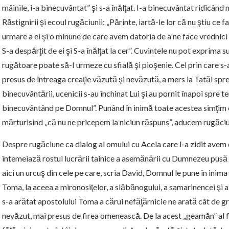
mâinile, i-a binecuvântat” şi s-a înălţat. I-a binecuvântat ridicând
Răstignirii şi ecoul rugăciunii: „Părinte, iartă-le lor că nu ştiu ce
urmare a ei şi o minune de care avem datoria de a ne face vrednici 
S-a despărţit de ei şi S-a înălţat la cer”. Cuvintele nu pot exprima 
rugătoare poate să-I urmeze cu sfială şi pioşenie. Cel prin care s-
presus de întreaga creaţie văzută şi nevăzută, a mers la Tatăl spre
binecuvântării, ucenicii s-au închinat Lui şi au pornit înapoi spre t
binecuvântând pe Domnul”. Punând în inimă toate acestea simţim cu
mărturisind „că nu ne pricepem la niciun răspuns”, aducem rugăciun
Despre rugăciune ca dialog al omului cu Acela care l-a zidit avem 
întemeiază rostul lucrării tainice a asemănării cu Dumnezeu pusă în
aici un urcuş din cele pe care, scria David, Domnul le pune în inima 
Toma, la aceea a mironosiţelor, a slăbănogului, a samarinencei şi a
s-a arătat apostolului Toma a cărui nefăţărnicie ne arată cât de g
nevăzut, mai presus de firea omenească. De la acest „geamăn” al f