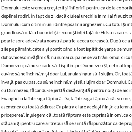
Domnului este vremea creşterii şi înfloririi pentru ca de la cobo
deplinei rodiri. În fapt de zi, dacă ciuleai urechile inimii ai fi au
Domnului cum citim în unii dintre psalmii arghezieni. Cu totul şi în
grandioasă odă a bucuriei şi recunoştinţei faţă de Hristos care s-
poarte spre adevărata noastră patrie, aceea cerească. După ce a 
zile pe pământ, câte a şi postit când a fost ispitit de şarpe pe mu
duhovnicesc învăţăm că: nu numai cu pâine se va hrăni omul, ci cu t
Dumnezeu; că nu se cade să-l ispitim pe Dumnezeu şi, cel mai im
cuvine să ne închinăm şi doar Lui, unuia singur să-i slujim. Or, to
învaţă, pas cu pas, cu să ne închinăm şi să slujim doar Domnului. C
cu Dumnezeu, făcându-se jertfă desăvârşită pentru noi şi de aici
Evanghelia la întreaga făptură. Da, la întreaga făptură cât vreme,
asemenea cu toată zidirea: Cu piatra el are aceiaşi fiinţă; cu lemnul 
priceperea”. Înţelegem că „toată făptura este cuprinsă în om”, ca o 
stăpâni şi pentru care ar trebui să se simtă răspunzător ca de pro
întreabă ca odinioară pe Adam: „Unde eşti?” Răspunsul pe care va