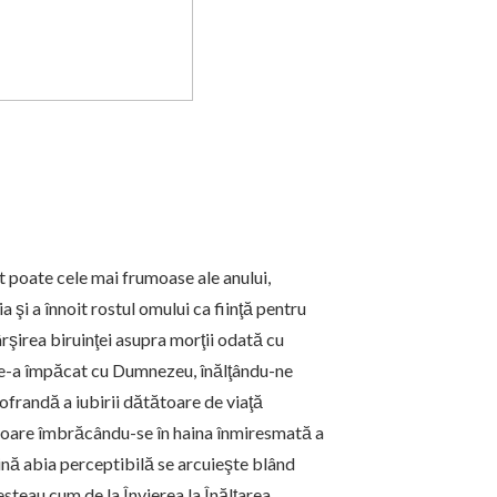
nt poate cele mai frumoase ale anului,
 şi a înnoit rostul omului ca fiinţă pentru
rşirea biruinţei asupra morţii odată cu
ne-a împăcat cu Dumnezeu, înălţându-ne
 ofrandă a iubirii dătătoare de viaţă
itoare îmbrăcându-se în haina înmiresmată a
mină abia perceptibilă se arcuieşte blând
esteau cum de la Învierea la Înălţarea