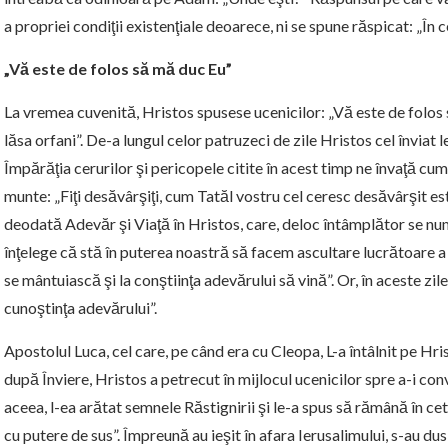
a propriei condiţii existenţiale deoarece, ni se spune răspicat: „În c
„Vă este de folos să mă duc Eu”
La vremea cuvenită, Hristos spusese ucenicilor: „Vă este de folos 
lăsa orfani”. De-a lungul celor patruzeci de zile Hristos cel înviat 
Împărăţia cerurilor şi pericopele citite în acest timp ne învaţă cu
munte: „Fiţi desăvârşiţi, cum Tatăl vostru cel ceresc desăvârşit est
deodată Adevăr şi Viaţă în Hristos, care, deloc întâmplător se num
înţelege că stă în puterea noastră să facem ascultare lucrătoare a
se mântuiască şi la conştiinţa adevărului să vină”. Or, în aceste zi
cunoştinţa adevărului”.
Apostolul Luca, cel care, pe când era cu Cleopa, L-a întâlnit pe H
după Înviere, Hristos a petrecut în mijlocul ucenicilor spre a-i co
aceea, l-ea arătat semnele Răstignirii şi le-a spus să rămână în ce
cu putere de sus”. Împreună au ieşit în afara Ierusalimului, s-au du