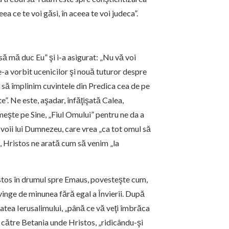
eea ce te voi găsi, în aceea te voi judeca”.
să mă duc Eu” şi i-a asigurat: „Nu vă voi
le-a vorbit ucenicilor şi nouă tuturor despre
m să împlinim cuvintele din Predica cea de pe
e”. Ne este, aşadar, înfăţişată Calea,
eşte pe Sine, „Fiul Omului” pentru ne da a
 voii lui Dumnezeu, care vrea „ca tot omul să
le, Hristos ne arată cum să venim „la
ristos în drumul spre Emaus, povesteşte cum,
nvinge de minunea fără egal a Învierii. După
tatea Ierusalimului, „până ce vă veţi îmbrăca
s către Betania unde Hristos, „ridicându-şi