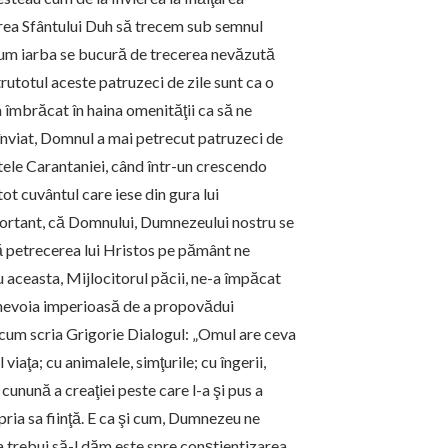
rârea Sfântului Duh să trecem sub semnul
zit cum iarba se bucură de trecerea nevăzută
trutotul aceste patruzeci de zile sunt ca o
a îmbrăcat în haina omenităţii ca să ne
înviat, Domnul a mai petrecut patruzeci de
ntele Carantaniei, când într-un crescendo
ot cuvântul care iese din gura lui
portant, că Domnului, Dumnezeului nostru se
ată petrecerea lui Hristos pe pământ ne
u aceasta, Mijlocitorul păcii, ne-a împăcat
 nevoia imperioasă de a propovădui
 cum scria Grigorie Dialogul: „Omul are ceva
viaţa; cu animalele, simţurile; cu îngerii,
cunună a creaţiei peste care l-a şi pus a
pria sa fiinţă. E ca şi cum, Dumnezeu ne
 trebui să-l dăm este spre conştientizarea