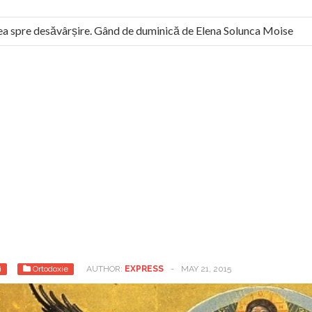
 spre desăvârșire. Gând de duminică de Elena Solunca Moise
 român: “românii sunt slavi, nu latini”. Fostul agent ceaușist de l
i
Ortodoxie
AUTHOR:
EXPRESS
-
MAY 21, 2015