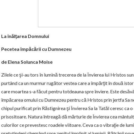
La înălţarea Domnului
Pecetea împăcării cu Dumnezeu
de Elena Solunca Moise
Zilele ce şi-au tors în lumină trecerea de la Învierea lui Hristos su
purtând ca un murmur rugător vestea care a împărţit în două istoria
care moartea s-a făcut pentru totdeauna spre înviere. Este desăvâ
împăcarea omului cu Dumnezeu pentru că Hristos prin jertfa Sa 
chipul purificat prin Răstignirea şi Învierea Sa la Tatăl ceresc ca o
prisositoare. Natura întreagă dă mărturie de Învierea cea mântu
culorilor ce prevestesc roadele viitoare. Ceva ca o vibraţie de lu
pretutindeni chemând spre zenitul împlinit al luminii. Bătrânii pov