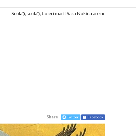
Sculați, sculați, boieri mari! Sara Nukina are nevoie de ajutorul no
a Humanitas militează pentru federalizarea României
Share
Twitter
Facebook